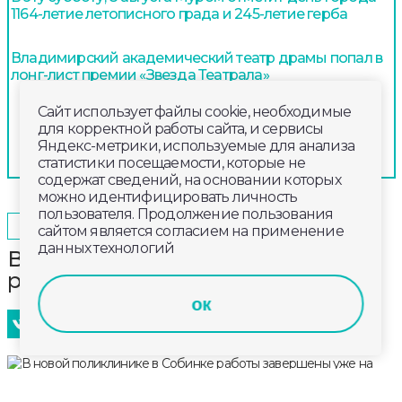
1164-летие летописного града и 245-летие герба
Владимирский академический театр драмы попал в
лонг-лист премии «Звезда Театрала»
Сайт использует файлы cookie, необходимые
для корректной работы сайта, и сервисы
Яндекс-метрики, используемые для анализа
статистики посещаемости, которые не
содержат сведений, на основании которых
можно идентифицировать личность
пользователя. Продолжение пользования
2024-10-15
14:40
КУЛЬТУРА
сайтом является согласием на применение
данных технологий
В новой поликлинике в Собинке
работы завершены уже на 70%
ок