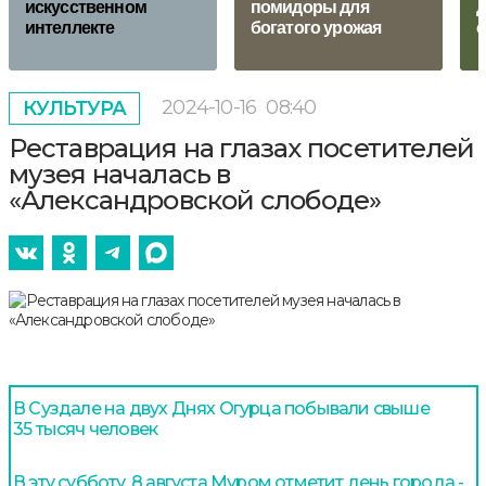
искусственном
помидоры для
д
интеллекте
богатого урожая
с
2024-10-16
08:40
КУЛЬТУРА
Реставрация на глазах посетителей
музея началась в
«Александровской слободе»
В Суздале на двух Днях Огурца побывали свыше
35 тысяч человек
В эту субботу, 8 августа Муром отметит день города -