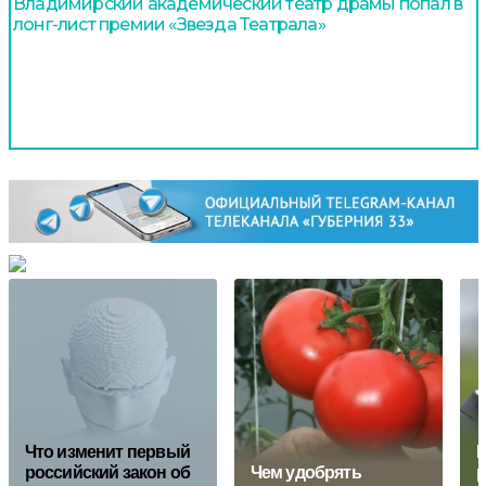
Владимирский академический театр драмы попал в
лонг-лист премии «Звезда Театрала»
Что изменит первый
российский закон об
Чем удобрять
р