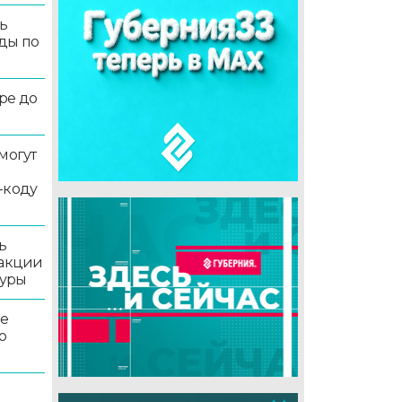
ь
ды по
ре до
могут
-коду
ь
 акции
туры
ле
о