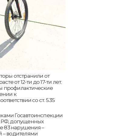
торы отстранили от
те от 12-ти до 17-ти лет.
ы профилактические
ении к
тветствии со ст. 5.35
иками Госавтоинспекции
 РФ, допущенных
же 83 нарушения –
й – водителями