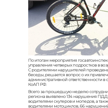
По итогам мероприятия госавтоинспек
управления четверых подростков в возрас
С родителями нарушителей проведен
беседы, решается вопрос о их привлеч
административной ответственности в соо
КоАП РФ.
Всего за прошедшую неделю сотрудн
региона выявлено 134 нарушения ПДД
водителями скутеров и мопедов, а так
водителями мотоциклов, 66 нарушени