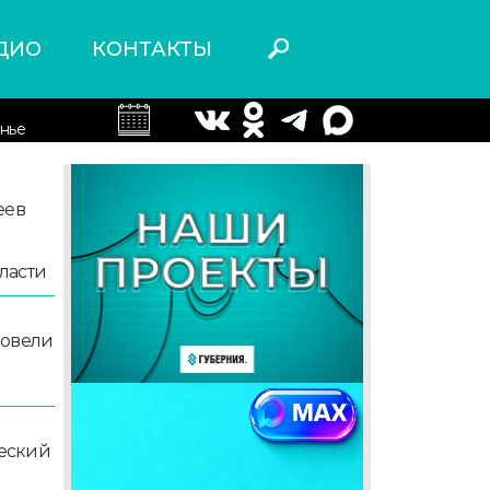
ДИО
КОНТАКТЫ
нье
еев
ласти
ровели
еский