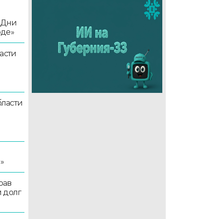
«Дни
оде»
асти
ласти
я
»
рав
 долг