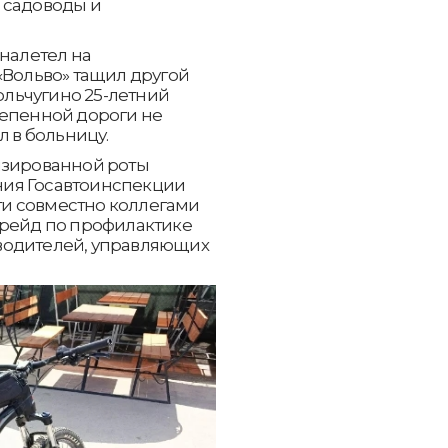
 садоводы и
 налетел на
«Вольво» тащил другой
Кольчугино 25-летний
тепенной дороги не
л в больницу.
изированной роты
ия Госавтоинспекции
и совместно коллегами
 рейд по профилактике
водителей, управляющих