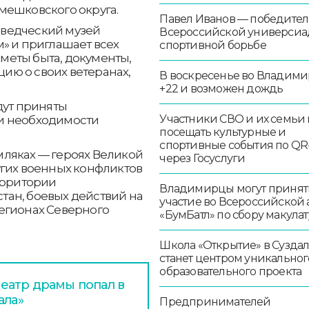
мешковского округа.
Павел Иванов — победител
ведческий музей
Всероссийской универсиа
» и приглашает всех
спортивной борьбе
меты быта, документы,
ию о своих ветеранах,
В воскресенье во Владими
+22 и возможен дождь
дут приняты
Участники СВО и их семьи 
и необходимости
посещать культурные и
спортивные события по QR
ляках — героях Великой
через Госуслуги
угих военных конфликтов
ерритории
Владимирцы могут принят
ан, боевых действий на
участие во Всероссийской
егионах Северного
«БумБатл» по сбору макула
Школа «Открытие» в Сузда
станет центром уникальног
образовательного проекта
еатр драмы попал в
ала»
Предпринимателей