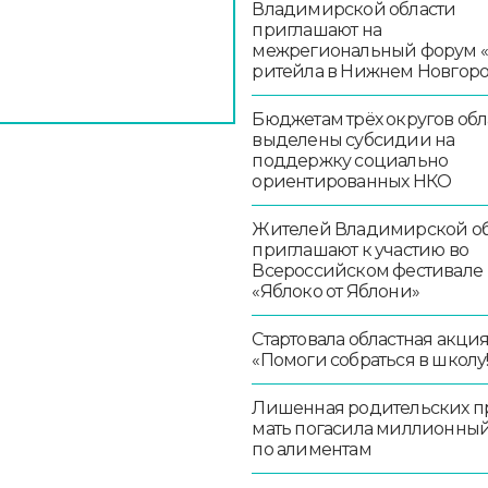
Владимирской области
приглашают на
межрегиональный форум 
ритейла в Нижнем Новгор
Бюджетам трёх округов обл
выделены субсидии на
поддержку социально
ориентированных НКО
Жителей Владимирской об
приглашают к участию во
Всероссийском фестивале
«Яблоко от Яблони»
Стартовала областная акци
«Помоги собраться в школу!
Лишенная родительских п
мать погасила миллионный
по алиментам