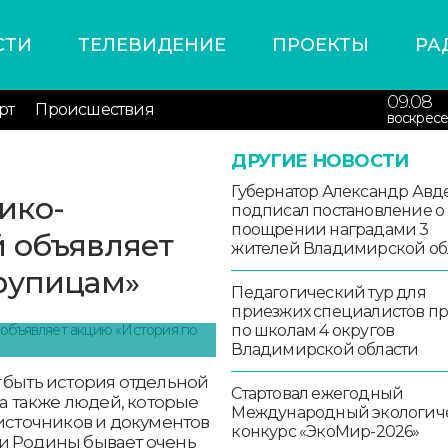
СТИ
ТЕЛЕВИДЕНИЕ
ПРОЕКТЫ
РА
09.08
рт
Происшествия
воскресе
ДРУГИЕ НОВОСТИ
Губернатор Александр Авд
ико-
подписал постановление о
поощрении наградами 3
 объявляет
жителей Владимирской об
рупицам»
Педагогический тур для
приезжих специалистов п
по школам 4 округов
Владимирской области
 быть история отдельной
Стартовал ежегодный
 а также людей, которые
Международный экологич
 источников и документов
конкурс «ЭкоМир-2026»
и Родины бывает очень