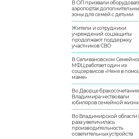
В ОП призвали оборудоват
аэропортах дополнительн
зоны для семей с детьми
Жители и сотрудники
учреждений соцзащиты
продолжают поддержку
участников СВО
В Селивановском Семейно
МФЦ работает один из
соцсервисов «Няня в помо
маме»
Во Дворце бракосочетания
Владимира чествовали
юбиляров семейной жизн
Во Владимирской области в
раза увеличилась
производительность
осветительных устройств