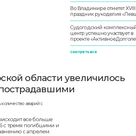
Во Владимире отметят XVIII
праздник рукоделия «Лев
Судогодский комплексны
центр успешно участвует в
проекте «АктивноеДолголе
смотреть все
ской области увеличилось
с пострадавшими
оисходит все больше
36 с тремя погибшими и
равнению с апрелем.