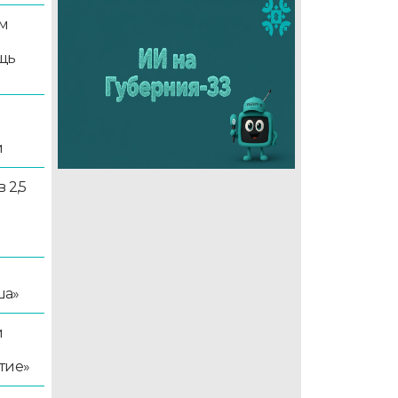
м
щь
и
 2,5
ша»
й
тие»