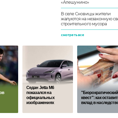
«Алешунино»
В селе Сновицы жители
жалуются на незаконную св
строительного мусора
смотреть все
Седан Jetta M6
ов
показался на
"Бюрократически
официальных
квест": как остави
изображениях
вклад в наследств