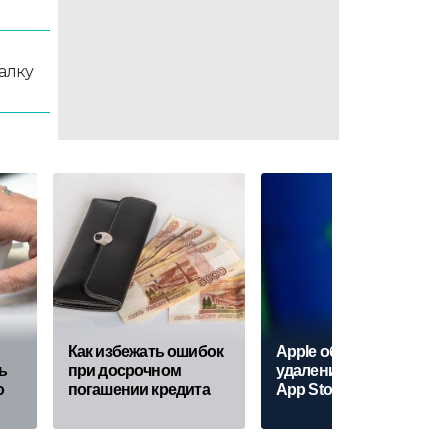
алку
й
Кaк избежать ошибок
Apple объяснила
ть
при досрочном
удаление Telegram из
о
погашении кредита
App Store