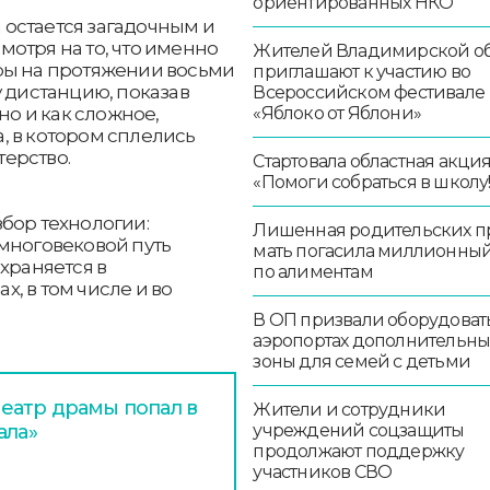
ориентированных НКО
остается загадочным и
отря на то, что именно
Жителей Владимирской об
ры на протяжении восьми
приглашают к участию во
у дистанцию, показав
Всероссийском фестивале
но и как сложное,
«Яблоко от Яблони»
, в котором сплелись
ерство.
Стартовала областная акци
«Помоги собраться в школу!
бор технологии:
Лишенная родительских п
многовековой путь
мать погасила миллионный
храняется в
по алиментам
, в том числе и во
В ОП призвали оборудоват
аэропортах дополнительн
зоны для семей с детьми
еатр драмы попал в
Жители и сотрудники
ала»
учреждений соцзащиты
продолжают поддержку
участников СВО