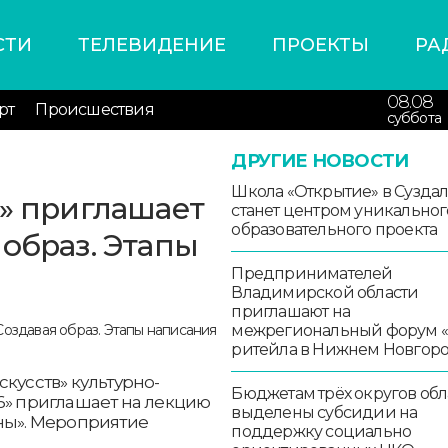
СТИ
ТЕЛЕВИДЕНИЕ
ПРОЕКТЫ
РА
08.08
рт
Происшествия
суббота
ДРУГИЕ НОВОСТИ
Школа «Открытие» в Сузда
6» приглашает
станет центром уникальног
образовательного проекта
образ. Этапы
Предпринимателей
Владимирской области
приглашают на
межрегиональный форум 
ритейла в Нижнем Новгор
кусств» культурно-
Бюджетам трёх округов обл
6» приглашает на лекцию
выделены субсидии на
оны». Мероприятие
поддержку социально