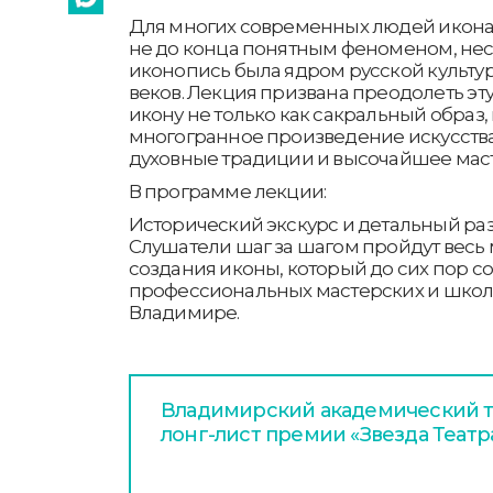
Для многих современных людей икона 
не до конца понятным феноменом, несм
иконопись была ядром русской культу
веков. Лекция призвана преодолеть эт
икону не только как сакральный образ, 
многогранное произведение искусства
духовные традиции и высочайшее маст
В программе лекции:
Исторический экскурс и детальный раз
Слушатели шаг за шагом пройдут весь 
создания иконы, который до сих пор со
профессиональных мастерских и школах
Владимире.
Владимирский академический т
лонг-лист премии «Звезда Театр