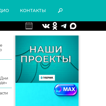
ДИО
КОНТАКТЫ
ле
о
«Дни
оде»
асти