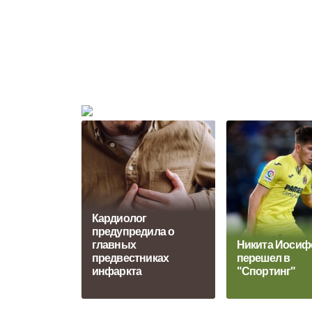
Кардиолог
предупредила о
главных
Никита Иосиф
предвестниках
перешел в
инфаркта
"Спортинг"