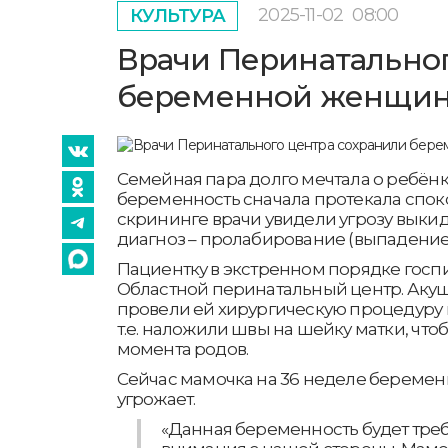
2025-11-02
08:00
КУЛЬТУРА
Врачи Перинатальног
беременной женщи
Семейная пара долго мечтала о ребён
беременность сначала протекала споко
скрининге врачи увидели угрозу выки
диагноз – пролабирование (выпадение
Пациентку в экстренном порядке госп
Областной перинатальный центр. Аку
провели ей хирургическую процедуру 
т.е. наложили швы на шейку матки, чт
момента родов.
Сейчас мамочка на 36 неделе беремен
угрожает.
«Данная беременность будет треб