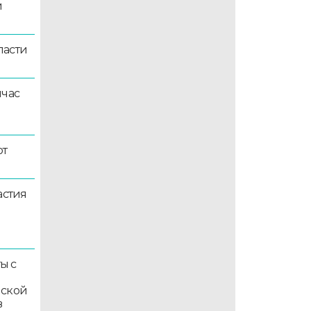
й
ласти
йчас
ют
астия
ы с
мской
в