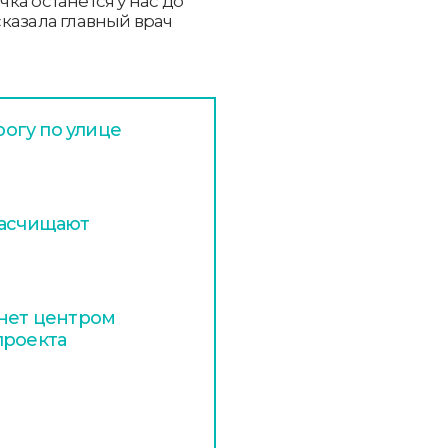
ка останется у нас до
казала главный врач
огу по улице
расчищают
анет центром
проекта