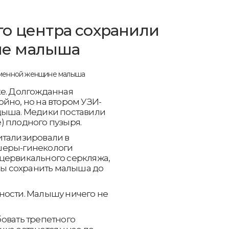
о центра сохранили
не малыша
ке. Долгожданная
йно, но на втором УЗИ-
дыша. Медики поставили
) плодного пузыря.
итализировали в
шеры-гинекологи
цервикального серкляжа,
обы сохранить малыша до
ности. Малышу ничего не
овать трепетного