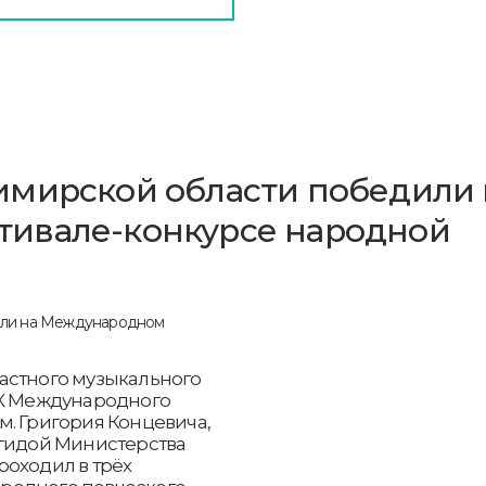
имирской области победили 
ивале-конкурсе народной
астного музыкального
IX Международного
м. Григория Концевича,
эгидой Министерства
роходил в трёх