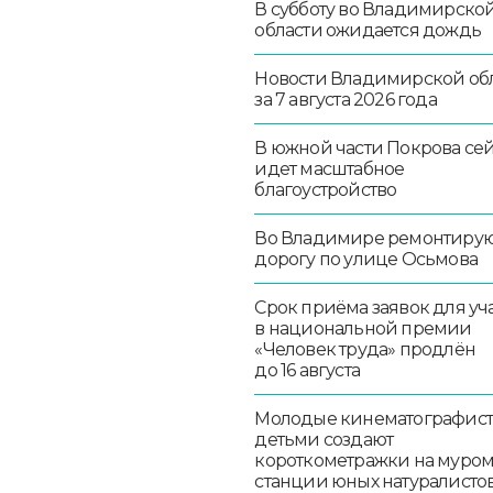
В субботу во Владимирско
области ожидается дождь
Новости Владимирской об
за 7 августа 2026 года
В южной части Покрова се
идет масштабное
благоустройство
Во Владимире ремонтиру
дорогу по улице Осьмова
Срок приёма заявок для уч
в национальной премии
«Человек труда» продлён
до 16 августа
Молодые кинематографист
детьми создают
короткометражки на муро
станции юных натуралисто