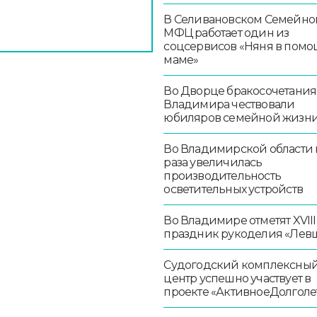
В Селивановском Семейно
МФЦ работает один из
соцсервисов «Няня в помо
маме»
Во Дворце бракосочетания
Владимира чествовали
юбиляров семейной жизн
Во Владимирской области в
раза увеличилась
производительность
осветительных устройств
Во Владимире отметят XVIII
праздник рукоделия «Лев
Судогодский комплексны
центр успешно участвует в
проекте «АктивноеДолголе