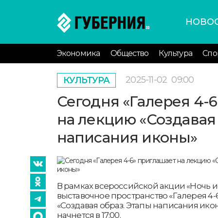
НОВО
Экономика
Общество
Культура
Спо
2025-11-02
09:00
КУЛЬТУРА
Сегодня «Галерея 4-
на лекцию «Создавая 
написания иконы»
В рамках всероссийской акции «Ночь ис
выставочное пространство «Галерея 4-
«Создавая образ. Этапы написания ик
начнется в 17:00.