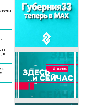
ласти
я
»
рав
 долг
ь в
ые