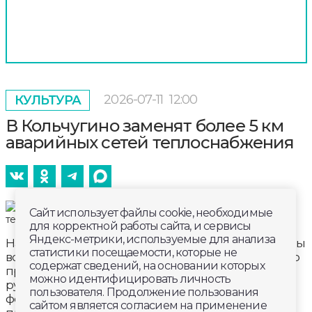
2026-07-11
12:00
КУЛЬТУРА
В Кольчугино заменят более 5 км
аварийных сетей теплоснабжения
Сайт использует файлы cookie, необходимые
для корректной работы сайта, и сервисы
Яндекс-метрики, используемые для анализа
На модернизацию коммунальной инфраструктуры
статистики посещаемости, которые не
во Владимирской области в рамках федерального
содержат сведений, на основании которых
проекта в 2026 году направлено почти 500 млн
можно идентифицировать личность
рублей, в том числе 317 млн рублей из
пользователя. Продолжение пользования
федерального бюджета. На эти средства
сайтом является согласием на применение