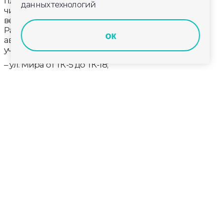
планируется реализовать 10 мероприятий, в том
данных технологий
числе – в городе Кольчугино. По нацпроекту там
ведётся капитальный ремонт тепловых сетей.
Работы предусматривают замену более 5 км
ок
аварийных сетей теплоснабжения на четырёх
участках:
– ул. Мира от ТК-5 до ТК-18;
– ул. Гагарина, 4 – от ТК-73 до ТК-73,5
– от ТК-18 по ул. Шиманаева до ТК-18,8 по ул.
Щербакова;
– от ТК- 138 по ул. Ленина, 3 до ТК-144 на пл. Ленина, 1.
Стоимость работ превышает 150 млн рублей.
Выполнение намеченных мероприятий позволит
повысить качество и надёжность теплоснабжения
для более чем 4 тысяч кольчугинцев,
проживающих в 94 многоквартирных домах (это 10
процентов жителей города), 4 социальных
объектов, в том числе Центральной районной
больницы.
Завершены подготовительные работы, завезены