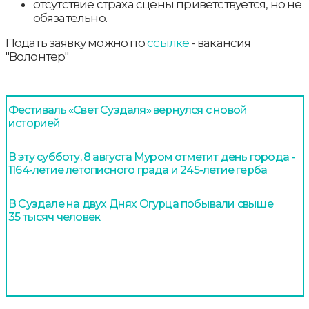
отсутствие страха сцены приветствуется, но не
обязательно.
Подать заявку можно по
ссылке
- вакансия
"Волонтер"
Фестиваль «Свет Суздаля» вернулся с новой
историей
В эту субботу, 8 августа Муром отметит день города -
1164-летие летописного града и 245-летие герба
В Суздале на двух Днях Огурца побывали свыше
35 тысяч человек