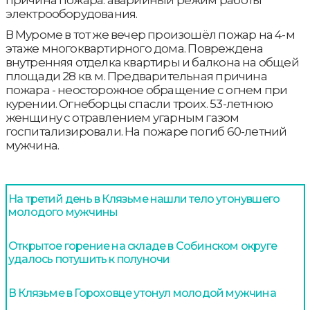
электрооборудования.
В Муроме в тот же вечер произошёл пожар на 4-м
этаже многоквартирного дома. Повреждена
внутренняя отделка квартиры и балкона на общей
площади 28 кв. м. Предварительная причина
пожара - неосторожное обращение с огнем при
курении. Огнеборцы спасли троих. 53-летнюю
женщину с отравлением угарным газом
госпитализировали. На пожаре погиб 60-летний
мужчина.
На третий день в Клязьме нашли тело утонувшего
молодого мужчины
Открытое горение на складе в Собинском округе
удалось потушить к полуночи
В Клязьме в Гороховце утонул молодой мужчина