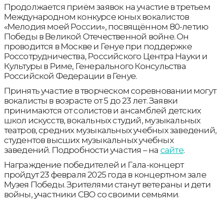
Продолжается приём заявок на участие в третьем
Международном конкурсе юных вокалистов
«Мелодия моей России», посвящённом 80-летию
Победы в Великой Отечественной войне. Он
проводится в Москве и Генуе при поддержке
Россотрудничества, Российского Центра Науки и
Культуры в Риме, Генерального Консульства
Российской Федерации в Генуе.
Принять участие в творческом соревновании могут
вокалисты в возрасте от 5 до 23 лет. Заявки
принимаются от солистов и ансамблей детских
школ искусств, вокальных студий, музыкальных
театров, средних музыкальных учебных заведений,
студентов высших музыкальных учебных
заведений. Подробности участия – на
сайте
.
Награждение победителей и Гала-концерт
пройдут 23 февраля 2025 года в концертном зале
Музея Победы. Зрителями станут ветераны и дети
войны, участники СВО со своими семьями.