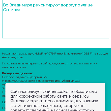
Во Владимире ремонтируют дорогу по улице
Осьмова
Наши партнеры: радио «LikeFm» 107,9 Fm во Владимире и 102,8 Fm в городе
Александрове
Использование материалов сайта допускается только при наличии
активной ссылки.
Выходные данные:
Сетевое издание: «Губерния 33»
Учредитель: ООО «Телерадиокомпания «Губерния-33»
Адрес: Воронцовский переулок, д.4.г. Владимир, 600000
Телефон: 8 (4922) 36-20-36.
Сайт использует файлы cookie, необходимые
E-Mail: news@trc33.ru
Главный редактор: Шилова Анастасия Олеговна.
для корректной работы сайта, и сервисы
Яндекс-метрики, используемые для анализа
Политика обработки Персональных данных
статистики посещаемости, которые не
Свидетельство о регистрации СМИ: ЭЛ № ФС 77-60769, выдано 11.02.2015
содержат сведений, на основании которых