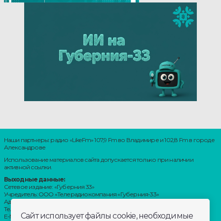
Наши партнеры: радио «LikeFm» 107,9 Fm во Владимире и 102,8 Fm в городе
Александрове
Использование материалов сайта допускается только при наличии
активной ссылки.
Выходные данные:
Сетевое издание: «Губерния 33»
Учредитель: ООО «Телерадиокомпания «Губерния-33»
Адрес: Воронцовский переулок, д.4.г. Владимир, 600000
Телефон: 8 (4922) 36-20-36.
Сайт использует файлы cookie, необходимые
E-Mail: news@trc33.ru