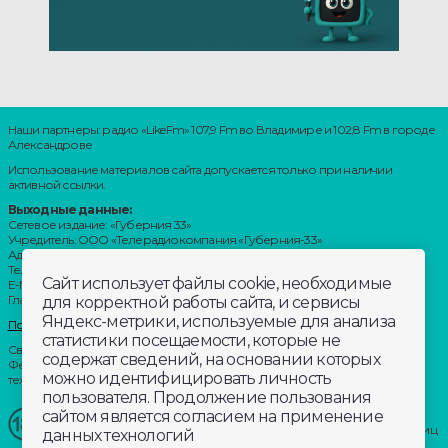
Наши партнеры: радио «LikeFm» 107,9 Fm во Владимире и 102,8 Fm в городе
Александрове
Использование материалов сайта допускается только при наличии
активной ссылки.
Выходные данные:
Сетевое издание: «Губерния 33»
Учредитель: ООО «Телерадиокомпания «Губерния-33»
Адрес: Воронцовский переулок, д.4.г. Владимир, 600000
Телефон: 8 (4922) 36-20-36.
Сайт использует файлы cookie, необходимые
E-Mail: news@trc33.ru
Главный редактор: Шилова Анастасия Олеговна.
для корректной работы сайта, и сервисы
Яндекс-метрики, используемые для анализа
Политика обработки Персональных данных
статистики посещаемости, которые не
Свидетельство о регистрации СМИ: ЭЛ № ФС 77-60769, выдано 11.02.2015
содержат сведений, на основании которых
Федеральной службой по надзору в сфере связи, информационных
можно идентифицировать личность
технологий и массовых коммуникаций (Роскомнадзор)
пользователя. Продолжение пользования
сайтом является согласием на применение
Внимание!
Отдельные материалы, размещенные на настоящем
сайте, могут содержать информацию, не предназначенную для лиц
данных технологий
младше этого возраста.