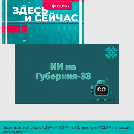
Наши партнеры: радио «LikeFm» 107,9 Fm во Владимире и 102,8 Fm в городе
Александрове