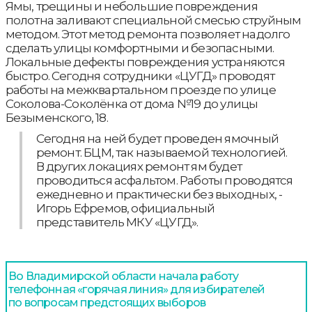
Ямы, трещины и небольшие повреждения
полотна заливают специальной смесью струйным
методом. Этот метод ремонта позволяет надолго
сделать улицы комфортными и безопасными.
Локальные дефекты повреждения устраняются
быстро. Сегодня сотрудники «ЦУГД» проводят
работы на межквартальном проезде по улице
Соколова-Соколёнка от дома №19 до улицы
Безыменского, 18.
Сегодня на ней будет проведен ямочный
ремонт. БЦМ, так называемой технологией.
В других локациях ремонт ям будет
проводиться асфальтом. Работы проводятся
ежедневно и практически без выходных, -
Игорь Ефремов, официальный
представитель МКУ «ЦУГД».
Во Владимирской области начала работу
телефонная «горячая линия» для избирателей
по вопросам предстоящих выборов