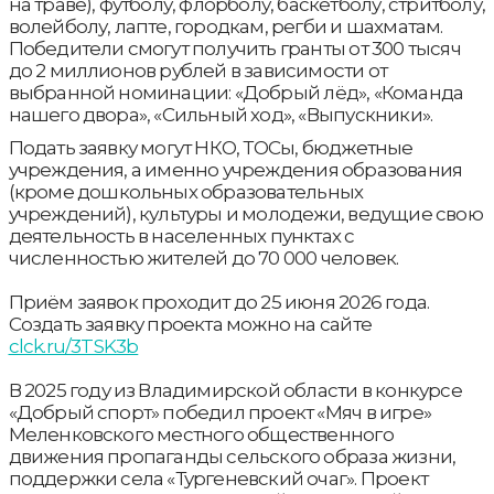
на траве), футболу, флорболу, баскетболу, стритболу,
волейболу, лапте, городкам, регби и шахматам.
Победители смогут получить гранты от 300 тысяч
до 2 миллионов рублей в зависимости от
выбранной номинации: «Добрый лёд», «Команда
нашего двора», «Сильный ход», «Выпускники».
Подать заявку могут НКО, ТОСы, бюджетные
учреждения, а именно учреждения образования
(кроме дошкольных образовательных
учреждений), культуры и молодежи, ведущие свою
деятельность в населенных пунктах с
численностью жителей до 70 000 человек.
Приём заявок проходит до 25 июня 2026 года.
Создать заявку проекта можно на сайте
clck.ru/3TSK3b
В 2025 году из Владимирской области в конкурсе
«Добрый спорт» победил проект «Мяч в игре»
Меленковского местного общественного
движения пропаганды сельского образа жизни,
поддержки села «Тургеневский очаг». Проект