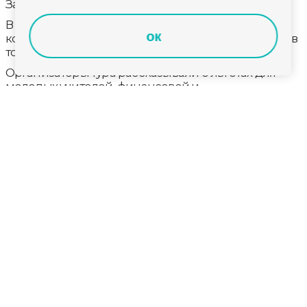
За год в регионе прошло четыре таких тура.
В них участвуют студенты педуниверститетов и
ок
колледжей, а также педагоги из других регионов, в
том числе новых территорий страны.
Организаторы тура рассказывали о льготах для
молодых учителей, финансовой и
профессиональной поддержке.
В турах приняли участие около 100 человек.
Несколько из них уже стали действующими
сотрудниками нашей системы образования.
Кроме того, ВИРО на региональном уровне
организовал творческую эстафету «Поем Гимн
Семьи 33», в которой приняли участие свыше 1000
человек. Более 300 детей заявились на конкурс
«Финансовая грамотность глазами детей», из них 36
стали победителями.
Лишенная родительских прав мать погасила
миллионный долг по алиментам