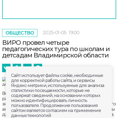
2025-01-05
19:00
ОБЩЕСТВО
ВИРО провел четыре
педагогических тура по школам и
детсадам Владимирской области
Сайт использует файлы cookie, необходимые
для корректной работы сайта, и сервисы
Яндекс-метрики, используемые для анализа
статистики посещаемости, которые не
Всероссийский институт усовершенствования
содержат сведений, на основании которых
работы учителей подводит итоги года. Одним из
можно идентифицировать личность
значимых стало реализация проекта, не имеющего
пользователя. Продолжение пользования
аналогов в нашей стране. Это педагогические туры
сайтом является согласием на применение
для потенциальных сотрудников школ и детсадов.
данных технологий