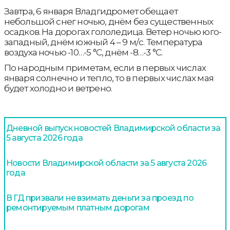
Завтра, 6 января Владгидромет обещает
небольшой снег ночью, днём без существенных
осадков. На дорогах гололедица. Ветер ночью юго-
западный, днём южный 4 – 9 м/с. Температура
воздуха ночью -10…-5 °С, днём -8…-3 °С.
По народным приметам, если в первых числах
января солнечно и тепло, то в первых числах мая
будет холодно и ветрено.
Дневной выпуск новостей Владимирской области за
5 августа 2026 года
Новости Владимирской области за 5 августа 2026
года
В ГД призвали не взимать деньги за проезд по
ремонтируемым платным дорогам