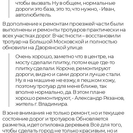
чтобы вызвать. Ну в общем, нормальные
дороги это база, это то, что нужно, - Иван,
автолюбитель.
В дополнение к ремонтам проезжей части были
выполнены и ремонты тротуаров практически на
всех участках дорог. В частности – восстановили
тротуар на Большой Московской и полностью
обновили на Дворянской улице.
Очень хорошо, заметно что в центре, на
мосту сделали плитку, потом еще где-то
плитку сделали. Короче, ремонтируют
дороги, видно и сами дороги лучше стали.
Ну. я на машине не езжу, я пешком хожу,
поэтому тротуар для меня ближе, так
вполне нормально, да. В этом плане
хорошо ремонтируют, - Александр Рязанов,
житель г. Владимира.
В зоне внимания не только ремонт, но и текущее
состояние дорог и тротуаров. Обновляется
разметка, идет опиловка деревьев. Всё для того,
чтобы сделать город не только красивым, но и