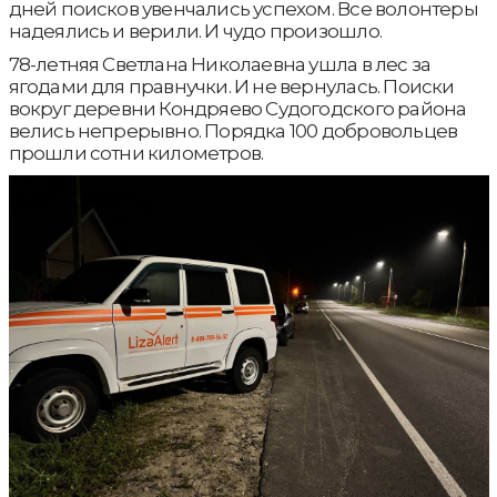
дней поисков увенчались успехом. Все волонтеры
надеялись и верили. И чудо произошло.
78-летняя Светлана Николаевна ушла в лес за
ягодами для правнучки. И не вернулась. Поиски
вокруг деревни Кондряево Судогодского района
велись непрерывно. Порядка 100 добровольцев
прошли сотни километров.