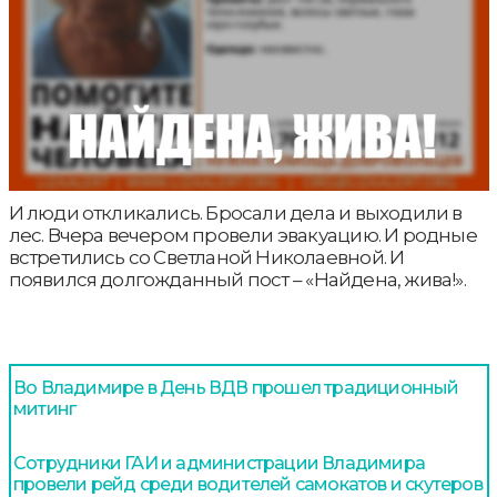
И люди откликались. Бросали дела и выходили в
лес. Вчера вечером провели эвакуацию. И родные
встретились со Светланой Николаевной. И
появился долгожданный пост – «Найдена, жива!».
Во Владимире в День ВДВ прошел традиционный
митинг
Сотрудники ГАИ и администрации Владимира
провели рейд среди водителей самокатов и скутеров