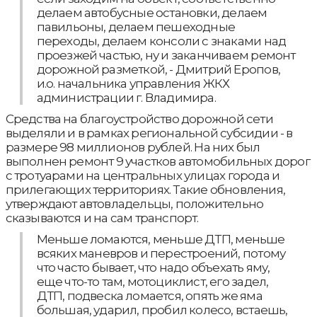
делаем автобусные остановки, делаем
павильоны, делаем пешеходные
переходы, делаем консоли с знаками над
проезжей частью, ну и заканчиваем ремонт
дорожной разметкой, - Дмитрий Еропов,
и.о. начальника управления ЖКХ
администрации г. Владимира.
Средства на благоустройство дорожной сети
выделяли и в рамках региональной субсидии - в
размере 98 миллионов рублей. На них был
выполнен ремонт 9 участков автомобильных дорог
с тротуарами на центральных улицах города и
прилегающих территориях. Такие обновления,
утверждают автовладельцы, положительно
сказываются и на сам транспорт.
Меньше ломаются, меньше ДТП, меньше
всяких маневров и перестроений, потому
что часто бывает, что надо объехать яму,
еще что-то там, мотоциклист, его задел,
ДТП, подвеска ломается, опять же яма
большая, ударил, пробил колесо, встаешь,