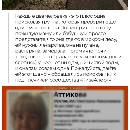
Каждые два человека - это плюс одна
поисковая группа, которая проверит еще
один участок леса. Посмотрите на вашу
пожилую маму или бабушку и просто
представьте, что она где-то в мокром лесу,
ей нужны лекарства, она напугана,
растеряна, замерзла, потому что ночи
холодные, она страдает от укусов комаров и
слепней, у нее нет ни еды, ни чистой воды,
и она там совсем одна. Пожалуйста, дайте
ей этот шанс! – обращались поисковики к
подписчикам сообщества «ЛизаАлерт».