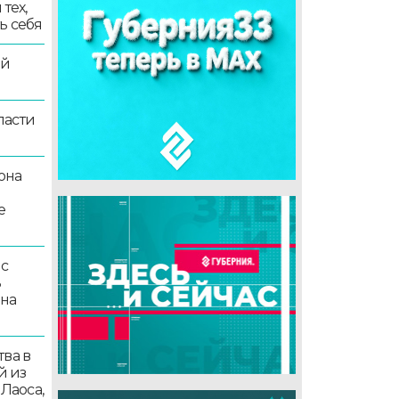
тех,
ь себя
ой
ласти
она
е
 с
ь
 на
ва в
й из
 Лаоса,