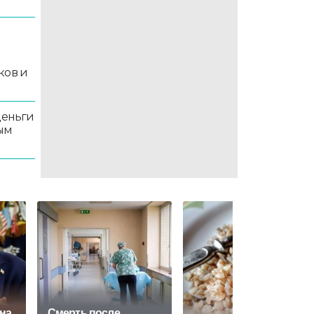
й
ков и
деньги
ым
на
Смерть после