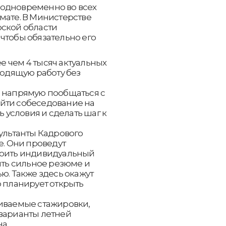
 одновременно во всех
мате. В Министерстве
рской области
чтобы обязательно его
ее чем 4 тысяч актуальных
ходящую работу без
ь напрямую пообщаться с
йти собеседование на
ь условия и сделать шаг к
сультанты Кадрового
е. Они проведут
роить индивидуальный
ять сильное резюме и
ю. Также здесь окажут
о планирует открыть
иваемые стажировки,
варианты летней
а.