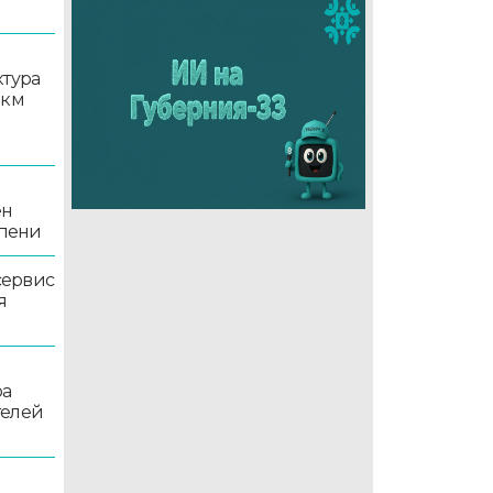
ктура
 км
ен
епени
сервис
я
ра
телей