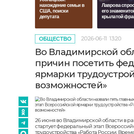
нахождение семьи в
Лаврова спро
США, поиски
его знаменито
депутата
крылатой фра
2026-06-11
13:20
ОБЩЕСТВО
Во Владимирской обл
причин посетить фе
ярмарки трудоустрой
возможностей»
26 июня во Владимирской области в р
стартует федеральный этап Всеросси
трудоустройства «Работа России. Время