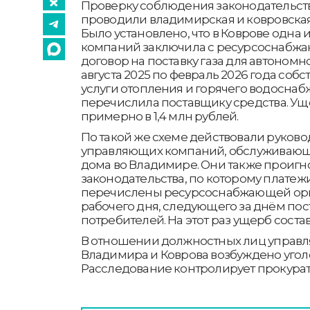
Проверку соблюдения законодательст
проводили владимирская и ковровская
Было установлено, что в Коврове одна
компаний заключила с ресурсоснабж
договор на поставку газа для автоном
августа 2025 по февраль 2026 года соб
услуги отопления и горячего водоснабж
перечислила поставщику средства. Ущ
примерно в 1,4 млн рублей.
По такой же схеме действовали руково
управляющих компаний, обслуживаю
дома во Владимире. Они также проиг
законодательства, по которому плате
перечислены ресурсоснабжающей орг
рабочего дня, следующего за днём по
потребителей. На этот раз ущерб состав
В отношении должностных лиц управ
Владимира и Коврова возбуждено угол
Расследование контролирует прокурат