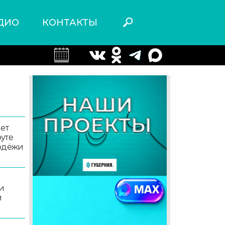
ДИО
КОНТАКТЫ
ет
уте
лодёжи
и
и