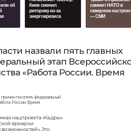
сили об
Киев сменил
саммит НАТО в
й
риторику из-за
скверном настрое
зе
энергокризиса
— СМИ
асти назвали пять главных
деральный этап Всероссийск
ства «Работа России. Время
амках нацпроекта «Кадры»
йской ярмарки
 возможностей». Это