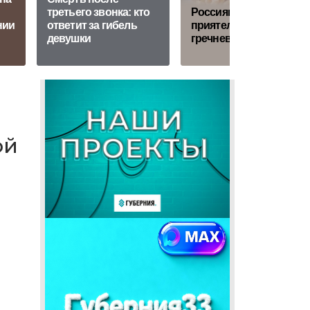
третьего звонка: кто
Россиянин убил
нии
ответит за гибель
приятеля из-за
девушки
гречневой каши
ой