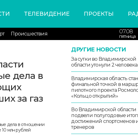
СТИ
ТЕЛЕВИДЕНИЕ
ПРОЕКТЫ
РА
07.08
рт
Происшествия
пятница
ДРУГИЕ НОВОСТИ
За сутки во Владимирской
ласти
области утонули 2 человека
ые дела в
Владимирская область стан
ющих
финальной точкой в маршр
пилотного проекта Росмо
их за газ
«Кольцо открытий»
Во Владимирской области
подвели полугодовые итог
достижений спортсменов 
тренеров