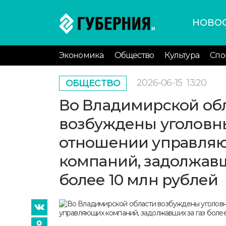
НОВО
Экономика
Общество
Культура
Спо
2026-06-15
13:20
ОБЩЕСТВО
Во Владимирской об
возбуждены уголовн
отношении управля
компаний, задолжавш
более 10 млн рублей