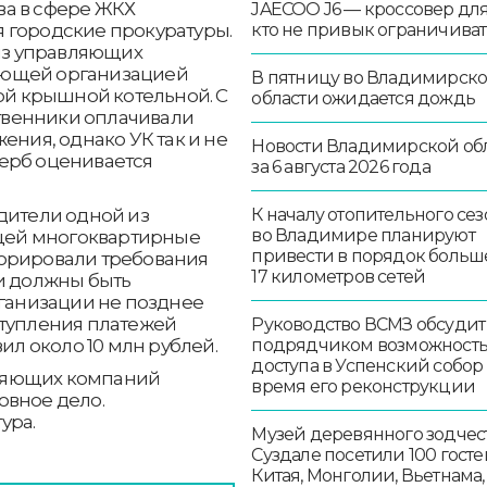
ва в сфере ЖКХ
JAECOO J6 — кроссовер для 
 городские прокуратуры.
кто не привык ограничиват
 из управляющих
ающей организацией
В пятницу во Владимирск
ной крышной котельной. С
области ожидается дождь
ственники оплачивали
ения, однако УК так и не
Новости Владимирской об
ерб оценивается
за 6 августа 2026 года
дители одной из
К началу отопительного сез
во Владимире планируют
щей многоквартирные
привести в порядок больш
норировали требования
17 километров сетей
жи должны быть
анизации не позднее
ступления платежей
Руководство ВСМЗ обсудит
ил около 10 млн рублей.
подрядчиком возможност
доступа в Успенский собор
ляющих компаний
время его реконструкции
овное дело.
ура.
Музей деревянного зодчест
Суздале посетили 100 госте
Китая, Монголии, Вьетнама,