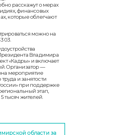
бно расскажут о мерах
сидиях, финансовых
х, которые облегчают
трироваться можно на
3 03.
удоустройства
 Президента Владимира
оект «Кадры» и включает
ый. Организатор —
иона мероприятие
труда и занятости
России» при поддержке
региональный этап,
5 тысяч жителей.
мирской области за