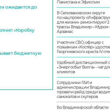
Пакистана и Эфиопии
ти ожидается до
В Селивановском округе
по нацпроекту «Инфрастру
для жизни» ремонтируют 2
трассы Владимир—Муром-
олнил «Коробку
Арзамас
Участник СВО, офицер с
позывным «Костёр» удосто
Георгиевского креста IV ст
тывает бюджетную
Удобный дистанционный 
«Энергосбыт Волга» - чат дл
клиентов
Сотрудники ГАИ и
администрации Владими
провели рейд среди води
самокатов и скутеров
Во Владимирской области