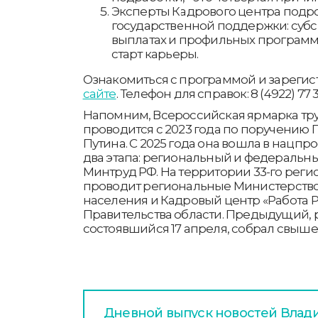
Эксперты Кадрового центра подро
государственной поддержки: суб
выплатах и профильных программа
старт карьеры.
Ознакомиться с программой и зарегис
сайте
. Телефон для справок: 8 (4922) 77 3
Напомним, Всероссийская ярмарка тр
проводится с 2023 года по поручению
Путина. С 2025 года она вошла в нацпр
два этапа: региональный и федеральн
Минтруд РФ. На территории 33-го рег
проводит региональные Министерство 
населения и Кадровый центр «Работа 
Правительства области. Предыдущий, 
состоявшийся 17 апреля, собрал свыше 
Дневной выпуск новостей Влади