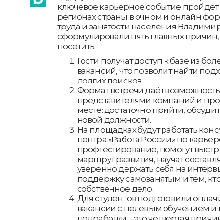
ключевое карьерное событие пройдёт
регионах страны в очном и онлайн фор
труда и занятости населения Владими
сформулировали пять главных причин, 
посетить.
Гости получат доступ к базе из бол
вакансий, что позволит найти под
долгих поисков.
Формат встречи даёт возможност
представителями компаний и про
месте: достаточно прийти, обсудит
новой должности.
На площадках будут работать кон
центра «Работа России» по карьер
профтестирование, помогут выст
маршрут развития, научат составл
уверенно держать себя на интервь
поддержку самозанятым и тем, кт
собственное дело.
Для студентов подготовили оплач
вакансии с целевым обучением и 
подработки, - это четвертая причин