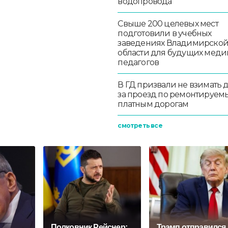
водопровода
Свыше 200 целевых мест
подготовили в учебных
заведениях Владимирско
области для будущих меди
педагогов
В ГД призвали не взимать 
за проезд по ремонтируем
платным дорогам
смотреть все
Полковник Рейснер:
Трамп отправился 