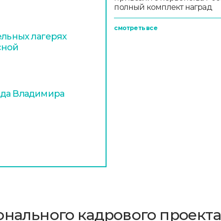
полный комплект наград
смотреть все
ельных лагерях
сной
ода Владимира
онального кадрового проекта