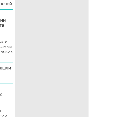
ителей
рии
тв
вали
грамме
льских
нашли
рс
ы
ссии