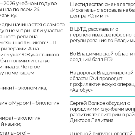
– 2026 учебном году во
Шестидесятая смена лагер
шла по всем 24
«Искатель» стартовала на ба
 языку.
центра «Олимп»
ады начинается с самого
В ЦУГД рассказали о
оду в нём приняли участие
перспективах светофорног
нашего региона.
регулирования во Владим
сяч школьников 7 – 11
призёрами. А на
Во Владимирской области
сь уже 708 участников.
средний балл ЕГЭ
ят получили статус
мпиады. Четыре
зу по четырём
На дорогах Владимирской
области ГАИ проводит
профилактическую опера
ники) – экономика,
«Автобус»
ия о.Муром) – биология,
Сергей Волков обсудил с
городскими службами воп
развития территории в ра
ира) – экология,
Диктора Левитана
й языки;
стального) –
Дневной выпуск новостей