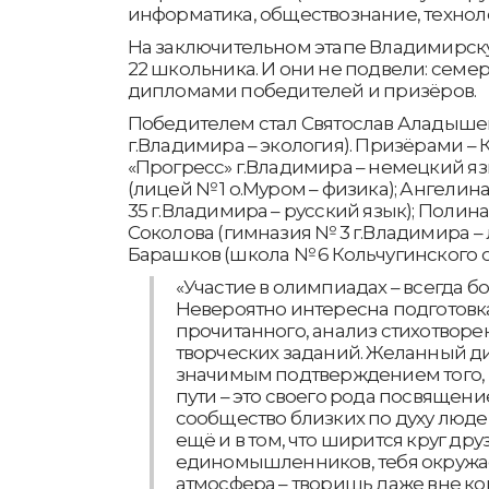
информатика, обществознание, техноло
На заключительном этапе Владимирск
22 школьника. И они не подвели: семе
дипломами победителей и призёров.
Победителем стал Святослав Аладышев
г.Владимира – экология). Призёрами –
«Прогресс» г.Владимира – немецкий яз
(лицей № 1 о.Муром – физика); Ангели
35 г.Владимира – русский язык); Полин
Соколова (гимназия № 3 г.Владимира – 
Барашков (школа № 6 Кольчугинского ок
«Участие в олимпиадах – всегда б
Невероятно интересна подготовка
прочитанного, анализ стихотвор
творческих заданий. Желанный д
значимым подтверждением того, 
пути – это своего рода посвящение,
сообщество близких по духу люде
ещё и в том, что ширится круг дру
единомышленников, тебя окружа
атмосфера – творишь даже вне кон