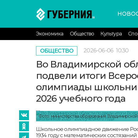
НОВО
Экономика
Общество
Культура
Спо
2026-06-06
10:30
ОБЩЕСТВО
Во Владимирской об
подвели итоги Всер
олимпиады школьник
2026 учебного года
Фото: министерства образования Владимирской
Школьное олимпиадное движение Рос
1934 году с математических состязаний