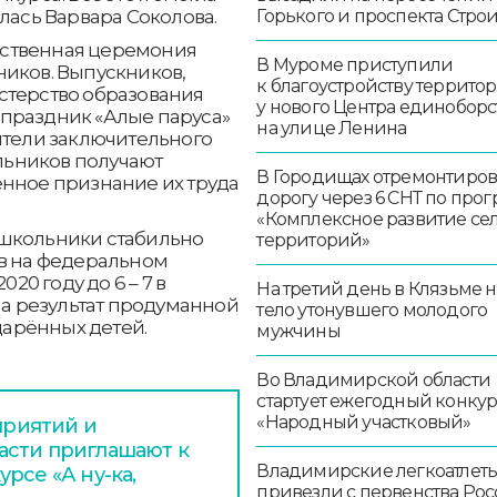
лась Варвара Соколова.
Горького и проспекта Стро
ественная церемония
В Муроме приступили
ников. Выпускников,
к благоустройству террито
стерство образования
у нового Центра единоборс
праздник «Алые паруса»
на улице Ленина
ители заключительного
льников получают
В Городищах отремонтиро
енное признание их труда
дорогу через 6 СНТ по про
«Комплексное развитие се
 школьники стабильно
территорий»
ов на федеральном
20 году до 6 – 7 в
На третий день в Клязьме 
 а результат продуманной
тело утонувшего молодого
арённых детей.
мужчины
Во Владимирской области
стартует ежегодный конку
«Народный участковый»
риятий и
асти приглашают к
Владимирские легкоатлет
рсе «А ну-ка,
привезли с первенства Ро