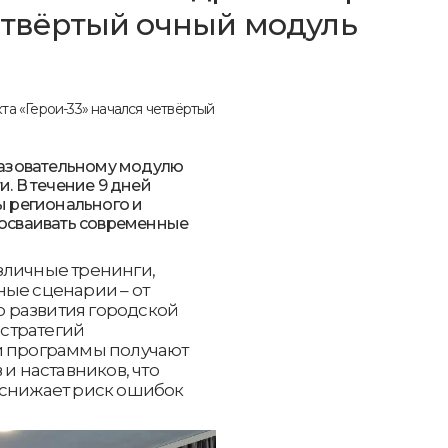
четвёртый очный модуль
разовательному модулю
. В течение 9 дней
ы регионального и
осваивать современные
зличные тренинги,
ные сценарии – от
 развития городской
стратегий
и программы получают
 и наставников, что
 снижает риск ошибок