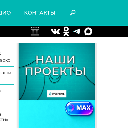
ДИО
КОНТАКТЫ
й
жарко
ласти
е
в
сти»