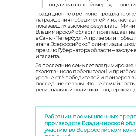
ощутить в полной мере», – подели
Традиционно в регионе прошла торж
награждения победителей и их настав
показавших высокие результаты, Мини
Владимирской области приглашает на 
в Санкт-Петербург. А призёры и побед
этапа Всероссийской олимпиады шко
премию Губернатора области – заслуж
и таланта.
За последние семь лет владимирские
входят в число победителей и призёр
уровне: от 5 победителей и призёров в 20
последние сезоны. Это не случайность,
региональной политики поддержки од
Работниц промышленных предп
производств Владимирской обл
участию во Всероссийском конку