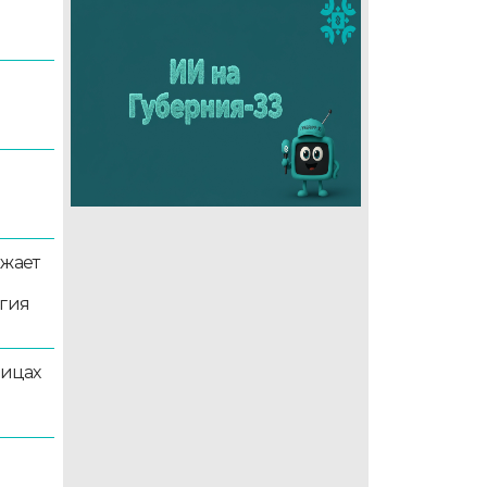
5
лжает
ргия
лицах