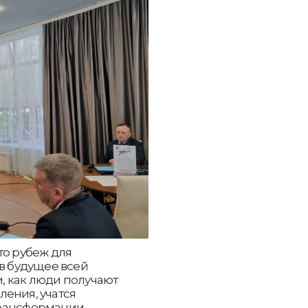
то рубеж для
 в будущее всей
, как люди получают
ения, учатся
рансформации.