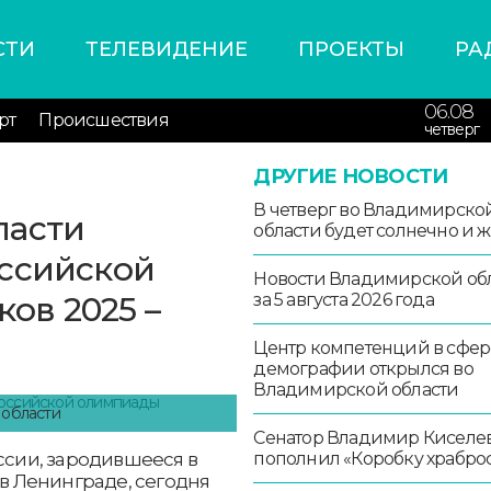
СТИ
ТЕЛЕВИДЕНИЕ
ПРОЕКТЫ
РА
06.08
рт
Происшествия
четверг
ДРУГИЕ НОВОСТИ
В четверг во Владимирско
ласти
области будет солнечно и 
оссийской
Новости Владимирской об
ов 2025 –
за 5 августа 2026 года
Центр компетенций в сфер
демографии открылся во
Владимирской области
 области
Сенатор Владимир Киселе
сии, зародившееся в
пополнил «Коробку храбро
 в Ленинграде, сегодня