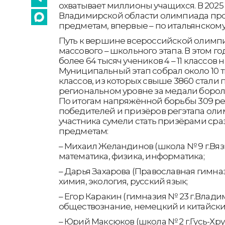
охватывает миллионы учащихся. В 2025 
Владимирской области олимпиада про
предметам, впервые – по итальянскому
Путь к вершине всероссийской олимпи
массового – школьного этапа. В этом г
более 64 тысяч учеников 4 – 11 классов 
Муниципальный этап собрал около 10 ты
классов, из которых свыше 3860 стали 
региональном уровне за медали бороли
По итогам напряжённой борьбы 309 реб
победителей и призёров регэтапа оли
участника сумели стать призёрами сра
предметам:
– Михаил Желандинов (школа № 9 г.Вяз
математика, физика, информатика;
– Дарья Захарова (Православная гимназ
химия, экология, русский язык;
– Егор Каракин (гимназия № 23 г.Владим
обществознание, немецкий и китайски
– Юрий Максюков (школа № 2 г.Гусь-Хру