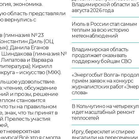
гия, экономика.
Владимирской области за 
августа 2026 года
ую область представляли
ро вернулись с
Июль в России стал самым
теплым за всю историю
 (гимназия № 23
метеонаблюдений
 Константин Диль (ОЦ
ык); Данила Еганов
Владимирская область
на Шиндакова (гимназия №
продолжает оказывать
а Липатова и Варвара
поддержку бойцам СВО
литература); Кирилл
руга – искусство (МХК).
«Энергосбыт Волга» продо
приём заявок на конкурс
ольшое удовольствие.
журналистских работ «Эне
: чтение, обсуждение
слова»
ений и прозы, решение
иплом становится
что ты на правильном
В Кольчугино на четырех у
идет масштабный ремонт
 знак, что ты принят в
теплосетей
й. Прелесть участия
зей,
ет невероятная
Иргу, бересклет и спирею
курса! Всё это я смогла
высадили на пересечении