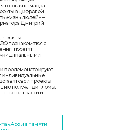
ся готовая команда
роекты в цифровой
ть жизнь людей», –
ернатора Дмитрий
дровском
СВО познакомятся с
ния, посетят
 муниципальными
ики продемонстрируют
т индивидуальные
ставят свои проекты.
цию получат дипломы,
 органах власти и
та «Архив памяти: