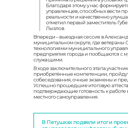
Благодаря этому у нас формирует
управленцев, способных вести п
реальности и качественно улучша
отметил первый заместитель Губ
Лызлов.
Впереди – выездная сессия в Алексан
муниципальном округе, где ветераны 
технологиями муниципального управле
предприятия города и пообщаются с
служащими.
В ходе заключительного этапа участн
приобретённые компетенции, пройду
собеседования, очные экзамены и пред
Успешно прошедшие итоговую аттеста
подтверждающие готовность к работе в
местного самоуправления.
В Петушках подвели итоги проек