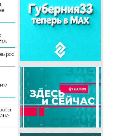
я
зе
о
ире
 вырос
цию
росы
йоне