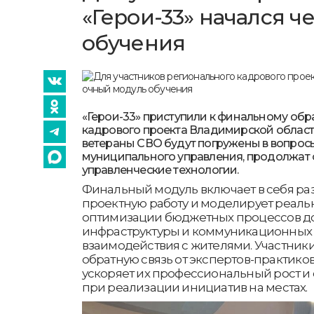
«Герои-33» начался 
обучения
«Герои-33» приступили к финальному об
кадрового проекта Владимирской области
ветераны СВО будут погружены в вопрос
муниципального управления, продолжат 
управленческие технологии.
Финальный модуль включает в себя ра
проектную работу и моделирует реаль
оптимизации бюджетных процессов до
инфраструктуры и коммуникационных 
взаимодействия с жителями. Участник
обратную связь от экспертов-практиков
ускоряет их профессиональный рост и
при реализации инициатив на местах.