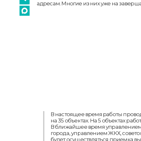
адресам. Многие из них уже на завер
В настоящее время работы прово
на 35 объектах. На 5 объектах раб
В ближайшее время управление
города, управлением ЖКХ, совет
будет осуществляться приемка в