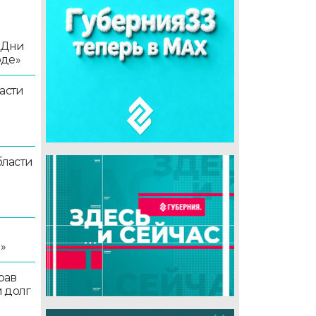
«Дни
оде»
асти
ласти
я
»
рав
 долг