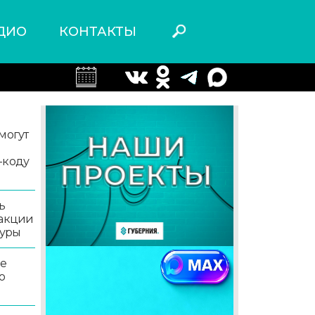
ДИО
КОНТАКТЫ
могут
-коду
ь
 акции
туры
ле
о