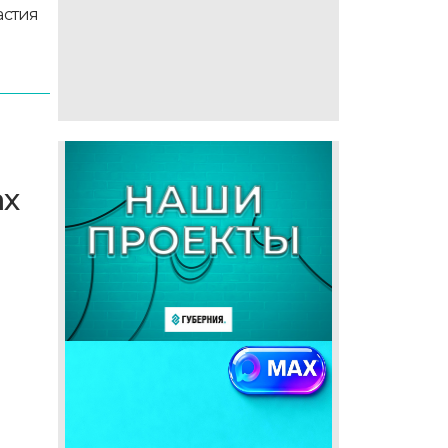
астия
ах