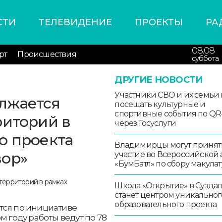
СТИ
ТЕЛЕВИДЕНИЕ
ПРОЕКТЫ
РА
08.08
рт
Происшествия
суббота
ДРУГИЕ НОВОСТИ
Участники СВО и их семьи 
лжается
посещать культурные и
спортивные события по QR
риторий в
через Госуслуги
о проекта
Владимирцы могут принят
вор»
участие во Всероссийской
«БумБатл» по сбору макула
Школа «Открытие» в Сузда
станет центром уникальног
образовательного проекта
тся по инициативе
м году работы ведут по 78