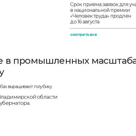
Срок приёма заявок для уч
в национальной премии
«Человек труда» продлён
до 16 августа
смотреть все
е в промышленных масштаб
у
 Владимирской области
губернатора.