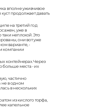
бика вполне уживчивое
 куст продолжает давать
ципе на третий год
осажен, уже в
 таки неплохой. Это
рованы, они вот уже
ном варианте, -
ом компании
вых контейнерах. Через
о больше места - их
ую, частично
 не в одном
лась в нескольких
атом из кислого торфа,
алее капельное