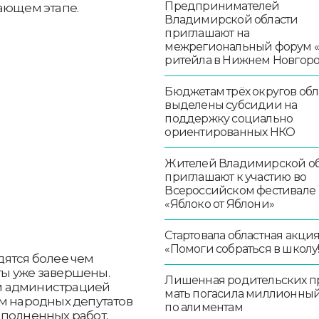
Предпринимателей
шающем этапе.
Владимирской области
приглашают на
межрегиональный форум 
ритейла в Нижнем Новгор
Бюджетам трёх округов обл
выделены субсидии на
поддержку социально
ориентированных НКО
Жителей Владимирской об
приглашают к участию во
Всероссийском фестивале
«Яблоко от Яблони»
Стартовала областная акци
«Помоги собраться в школу!
дятся более чем
оты уже завершены.
Лишенная родительских п
м администрацией
мать погасила миллионный
ом народных депутатов
по алиментам
ыполненных работ,