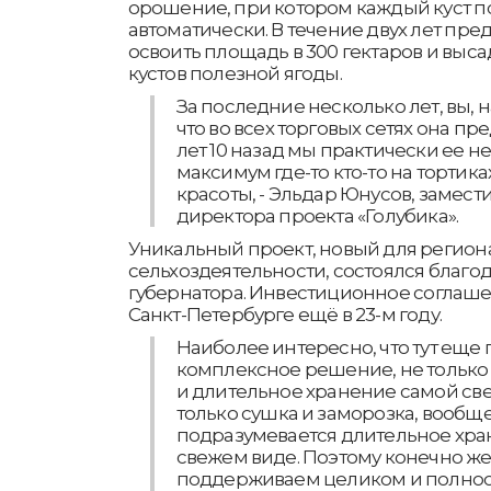
орошение, при котором каждый куст п
автоматически. В течение двух лет пр
освоить площадь в 300 гектаров и выс
кустов полезной ягоды.
За последние несколько лет, вы, 
что во всех торговых сетях она пр
лет 10 назад мы практически ее не
максимум где-то кто-то на тортик
красоты, - Эльдар Юнусов, замест
директора проекта «Голубика».
Уникальный проект, новый для регион
сельхоздеятельности, состоялся благ
губернатора. Инвестиционное соглаш
Санкт-Петербурге ещё в 23-м году.
Наиболее интересно, что тут еще
комплексное решение, не только
и длительное хранение самой све
только сушка и заморозка, вообщ
подразумевается длительное хра
свежем виде. Поэтому конечно же
поддерживаем целиком и полност