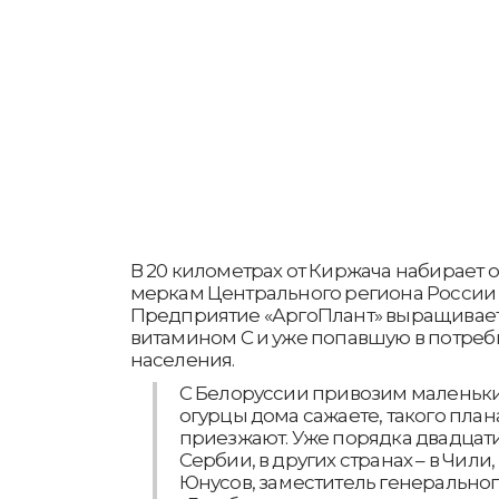
В 20 километрах от Киржача набирает
меркам Центрального региона России 
Предприятие «АргоПлант» выращивает г
витамином С и уже попавшую в потреб
населения.
С Белоруссии привозим маленьки
огурцы дома сажаете, такого план
приезжают. Уже порядка двадцати 
Сербии, в других странах – в Чили,
Юнусов, заместитель генеральног