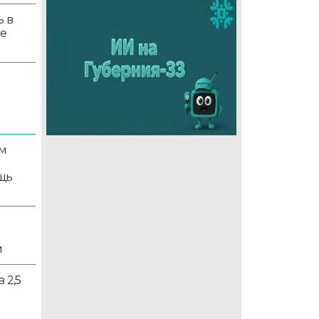
ь в
ые
м
щь
и
 2,5