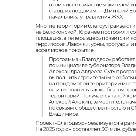
в том числе с участием жителей 
старших по домам, — Дмитрий Ер
начальника управления ЖКХ.
Многие территории благоустраивают к
на Белоконской, 16 ранее построили 
площадка, а теперь здесь появится и
территория. Лавочки, урны, тротуары 
асфальтовое покрытие.
Программа «Благодвор» работает у
по инициативе губернатора Влад
Александра Авдеева. Суть прогр
выполнить строительные работы 
на придомовой территории много
но и выполнить так же благоустр
территорий. Получается такой к
Алексей Алёкин, заместитель на
по связям с общественностью и 
Владимира.
Проект «Благодвор» реализуется в рам
На 2025 год он составляет 301 млн. рублей