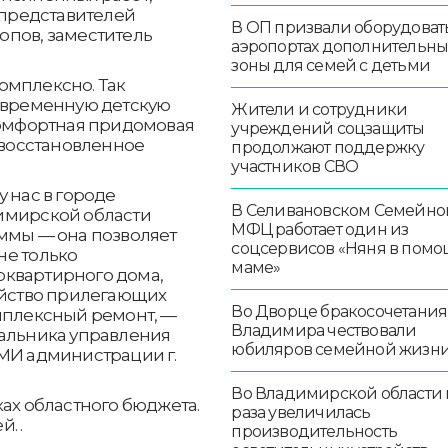
и представителей
В ОП призвали оборудоват
опов, заместитель
аэропортах дополнительн
зоны для семей с детьми
омплексно. Так
современную детскую
Жители и сотрудники
 комфортная придомовая
учреждений соцзащиты
и восстановленное
продолжают поддержку
участников СВО
 нас в городе
В Селивановском Семейно
имирской области
МФЦ работает один из
аммы — она позволяет
соцсервисов «Няня в помо
не только
маме»
квартирного дома,
ойство прилегающих
Во Дворце бракосочетания
омплексный ремонт, —
Владимира чествовали
чальника управления
юбиляров семейной жизн
СМИ администрации г.
Во Владимирской области в
ках областного бюджета.
раза увеличилась
. .
производительность