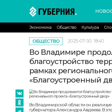
НОВО
Экономика
Общество
Культура
Спо
2025-07-30
18:40
ОБЩЕСТВО
Во Владимире продо
благоустройство тер
рамках региональног
«Благоустроенный д
Во Владимирской области он реализуе
губернатора Александра Авдеева. В это