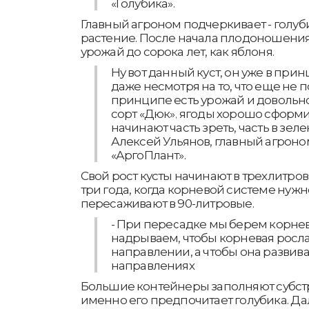
«Голубика».
Главный агроном подчеркивает - голу
растение. После начала плодоношения
урожай до сорока лет, как яблоня.
Ну вот данный куст, он уже в прин
даже несмотря на то, что еще не п
принципе есть урожай и довольно
сорт «Дюк», ягоды хорошо сформи
начинают часть зреть, часть в зеле
Алексей Ульянов, главный агрон
«АргоПлант».
Свой рост кусты начинают в трехлитро
три года, когда корневой системе нужн
пересаживают в 90-литровые.
- При пересадке мы берем корнев
надрываем, чтобы корневая росла
направлении, а чтобы она развива
направлениях
Большие контейнеры заполняют субстр
именно его предпочитает голубика. Д