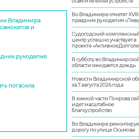
осветительных устройств
Во Владимире отметят XVIII
ции Владимира
праздник рукоделия «Лев
самокатов и
Судогодский комплексны
центр успешно участвует в
проекте «АктивноеДолголе
здник рукоделия
В субботу во Владимирско
области ожидается дождь
Новости Владимирской об
за 7 августа 2026 года
ть погасила
В южной части Покрова се
идет масштабное
благоустройство
Во Владимире ремонтиру
дорогу по улице Осьмова