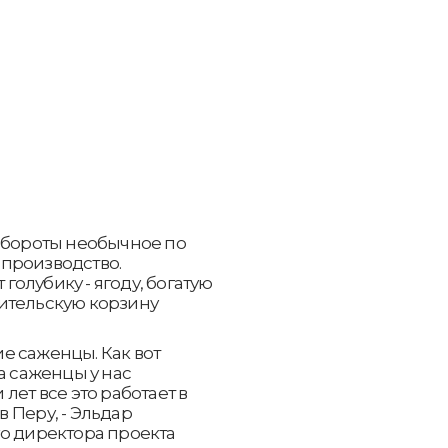
 обороты необычное по
производство.
олубику - ягоду, богатую
ительскую корзину
е саженцы. Как вот
а саженцы у нас
лет все это работает в
 в Перу, - Эльдар
о директора проекта