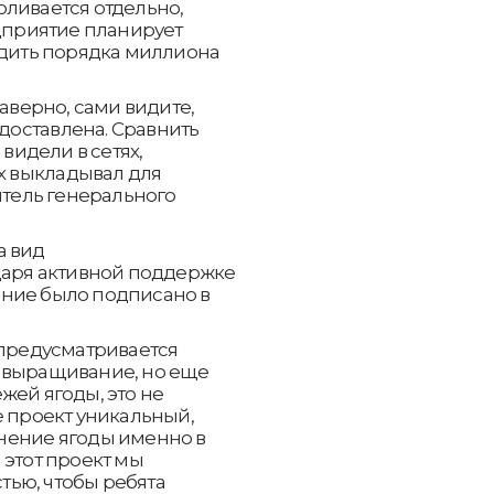
оливается отдельно,
едприятие планирует
адить порядка миллиона
наверно, сами видите,
едоставлена. Сравнить
 видели в сетях,
ах выкладывал для
итель генерального
а вид
одаря активной поддержке
ение было подписано в
 предусматривается
 выращивание, но еще
жей ягоды, это не
е проект уникальный,
нение ягоды именно в
 этот проект мы
ью, чтобы ребята