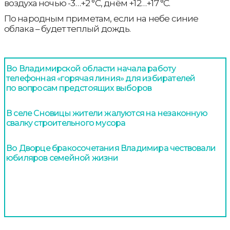
воздуха ночью -3…+2 °С, днём +12…+17 °С.
По народным приметам, если на небе синие
облака – будет теплый дождь.
Во Владимирской области начала работу
телефонная «горячая линия» для избирателей
по вопросам предстоящих выборов
В селе Сновицы жители жалуются на незаконную
свалку строительного мусора
Во Дворце бракосочетания Владимира чествовали
юбиляров семейной жизни