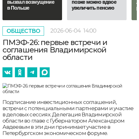
вызвал возмущение
позже можно вдвое
л
в Польше
увеличить пенсию
р
2026-06-04
14:00
ОБЩЕСТВО
ПМЭФ-26: первые встречи и
соглашения Владимирской
области
Подписание инвестиционных соглашений,
встречи с потенциальными партнерами и участие
в деловых сессиях. Делегация Владимирской
области во главе с Губернатором Александром
Авдеевым в эти дни принимает участие в
Петербургском экономическом форуме.