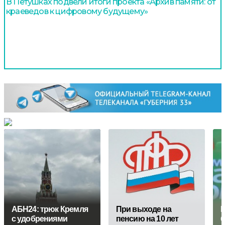
В Петушках подвели итоги проекта «Архив памяти: от
краеведов к цифровому будущему»
АБН24: трюк Кремля
При выходе на
М
с удобрениями
пенсию на 10 лет
б