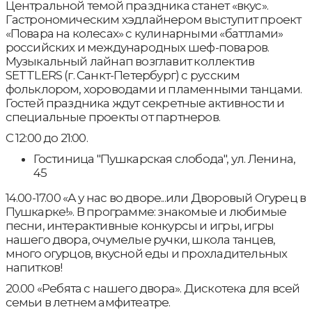
Центральной темой праздника станет «вкус».
Гастрономическим хэдлайнером выступит проект
«Повара на колесах» с кулинарными «баттлами»
российских и международных шеф-поваров.
Музыкальный лайнап возглавит коллектив
SETTLERS (г. Санкт-Петербург) с русским
фольклором, хороводами и пламенными танцами.
Гостей праздника ждут секретные активности и
специальные проекты от партнеров.
С 12:00 до 21:00.
Гостиница "Пушкарская слобода", ул. Ленина,
45
14.00-17.00 «А у нас во дворе...или Дворовый Огурец в
Пушкарке!». В программе: знакомые и любимые
песни, интерактивные конкурсы и игры, игры
нашего двора, очумелые ручки, школа танцев,
много огурцов, вкусной еды и прохладительных
напитков!
20.00 «Ребята с нашего двора». Дискотека для всей
семьи в летнем амфитеатре.