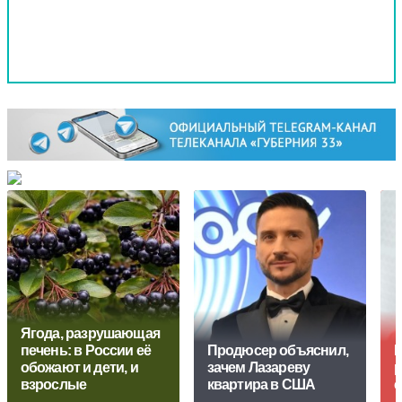
Ягода, разрушающая
печень: в России её
Продюсер объяснил,
Г
обожают и дети, и
зачем Лазареву
р
взрослые
квартира в США
с