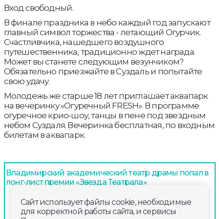
Вход свободный.
В финале праздника в небо каждый год запускают
главный символ торжества - летающий Огурчик.
Счастливчика, нашедшего воздушного
путешественника, традиционно ждет награда.
Может вы станете следующим везунчиком?
Обязательно приезжайте в Суздаль и попытайте
свою удачу.
Молодежь же старше 18 лет приглашает аквапарк
на вечеринку «Огуречный FRESH». В программе
огуречное крио-шоу, танцы в пене под звездным
небом Суздаля. Вечеринка бесплатная, по входным
билетам в аквапарк.
Владимирский академический театр драмы попал в
лонг-лист премии «Звезда Театрала»
Сайт использует файлы cookie, необходимые
для корректной работы сайта, и сервисы