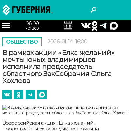
06.08
четверг
2026-01-14
16:00
ОБЩЕСТВО
В рамках акции «Елка желаний»
мечты юных владимирцев
исполнила председатель
областного ЗакСобрания Ольга
Хохлова
Всероссийская акция «Елка желаний»
продолжается. Эстафету чудес приняла