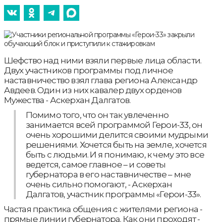
Шефство над ними взяли первые лица области.
Двух участников программы под личное
наставничество взял глава региона Александр
Авдеев. Один из них кавалер двух орденов
Мужества - Аскерхан Далгатов.
Помимо того, что он так увлеченно
занимается всей программой Герои-33, он
очень хорошими делится своими мудрыми
решениями. Хочется быть на земле, хочется
быть с людьми. И я понимаю, к чему это все
ведется, самое главное – и советы
губернатора в его наставничестве – мне
очень сильно помогают, - Аскерхан
Далгатов, участник программы «Герои-33».
Частая практика общения с жителями региона -
прямые линии губернатора. Как они проходят -