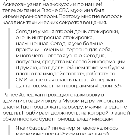
Аскерхан узнал на экскурсии по нашей
телекомпании. В зоне СВО мужчина был
инженером-сапером. Поэтому многие вопросы
касались технических секретов вещания.
Сегодня у меня второй день стажировки,
очень интересная стажировка,
насыщенная. Сегодня уже больше
практики – очень интересно для себя,
много чего нового я узнаю. Сегодня,
допустим, средства массовой информации.
Я думаю, что в дальнейшем тоже мы будем
плотно взаимодействовать, работать со
СМИ, четвертая власть наша, - Аскерхан
Далгатов, участник программы «Герои-33».
Ранее Аскерхан проходил стажировку в
администрации округа Муром и других органах
власти. Где продолжать карьеру, мужчина еще не
решил. Подбирает должность, на которой главной
обязанностью будет помощь владимирцам.
Я как базовый инженер, я также являюсь
мастером спорта России по вольной