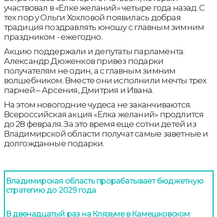
участвовал в «Елке желаний» четыре года назад. С
тех пор у Ольги Хохловой появилась добрая
традиция поздравлять юношу с главным зимним
праздником - ежегодно.
Акцию поддержали и депутаты парламента.
Александр Дюженков привез подарки
получателям не один, а с главным зимним
волшебником. Вместе они исполнили мечты трех
парней – Арсения, Дмитрия и Ивана.
На этом новогодние чудеса не заканчиваются.
Всероссийская акция «Елка желаний» продлится
до 28 февраля. За это время еще сотни детей из
Владимирской области получат самые заветные и
долгожданные подарки.
Владимирская область прорабатывает бюджетную
стратегию до 2029 года
В двенадцатый раз на Клязьме в Камешковском