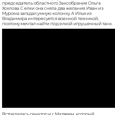
председатель областного Заксобрания Ольга
Хохлова. С елки она сняла два желания. Иван из
Мурома загадал умную колонку. А Илья из
Владимира интересуется военной техникой,
поэтому мечтал найти под елкой игрушечный танк.
Встретилась сенатор и с Матвеем, который