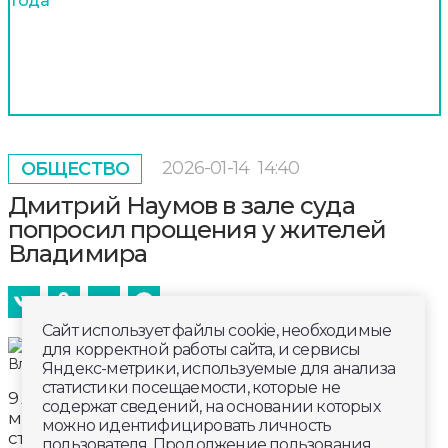
года
2026-01-14
14:40
ОБЩЕСТВО
Дмитрий Наумов в зале суда
попросил прощения у жителей
Владимира
Сайт использует файлы cookie, необходимые
для корректной работы сайта, и сервисы
Яндекс-метрики, используемые для анализа
статистики посещаемости, которые не
9 лет колонии строгого режима и штраф 55
содержат сведений, на основании которых
миллионов рублей. Такое наказание запросила
можно идентифицировать личность
сторона Гособвинения для экс-мэра Владимира
пользователя. Продолжение пользования