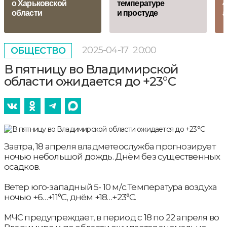
о Харьковской
температуре
4
области
и простуде
а
2025-04-17
20:00
ОБЩЕСТВО
В пятницу во Владимирской
области ожидается до +23°С
Завтра, 18 апреля владметеослужба прогнозирует
ночью небольшой дождь. Днём без существенных
осадков.
Ветер юго-западный 5- 10 м/с.Температура воздуха
ночью +6…+11°С, днём +18…+23°С.
МЧС предупреждает, в период с 18 по 22 апреля во