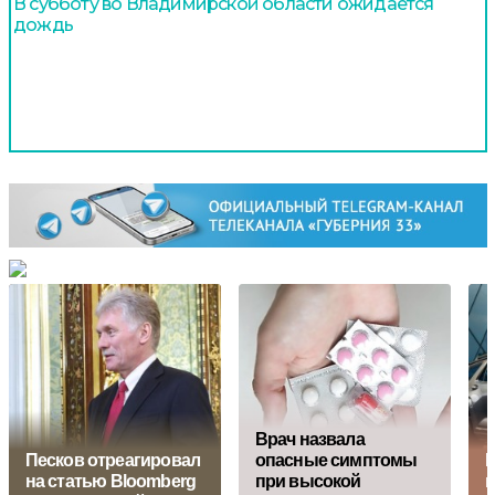
В субботу во Владимирской области ожидается
дождь
Врач назвала
Песков отреагировал
опасные симптомы
на статью Bloomberg
при высокой
в