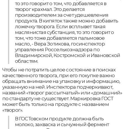
то это говорит о том, что добавляется в
творог крахмал. Это делается
производителем за счет удешевления
продукта. В кипяток также можно добавить
ложечку творога. Если всплывет такая
маслянистая субстанция, то это говорит о
том, что тоже добавляется пальмовое
масло, - Вера Зотикова, госинспектор
управления Россельхознадзора по
Владимирской, Костромской и Ивановской
областям.
Чтобы не потратить целое состояние в поисках
качественного творога, при его покупке важно
обращать внимание на упаковку и информацию,
указанную на ней. Инспектора подчеркивают,
названий «творог рассыпчатый» или «домашний»
по стандарту не существует. Маркировка ГОСТ
может быть только на продукте с названием
«творог».
В ГОСТовском продукте должна быть
молоко, закваска и сычужный фермент