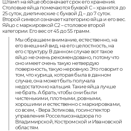
Штамп на яйце обозначает срок его хранения.
Столовые яйца помечаются буквой С – хранятся до
25 суток, диетические с буквой Д – до 7 суток.
Второй символ означает категорию яйца и его вес.
Яйцо с маркировкой С2 – столовое второй
категории. Его вес от 45 до 55 грамм.
Мы обращаем внимание, естественно, на
его внешний вид, на его целостность, на
его структуру. В данном случае вот такое
яйцо не очень рекомендовано, потому что
оно имеет очень такую нетвердую
поверхность, такую неровную. Это говорит о
том, что курица, которая была в данном
случае, она может быть получала
недостаточно кальция. Такие яйца лучше
не брать. А брать, чтобы они были
чистенькими, плотными, ровными,
хорошими и естественно с маркировками,
со всем, - Вера Зотикова, госинспектор
управления Россельхознадзора по
Владимирской, Костромской и Ивановской
областям.