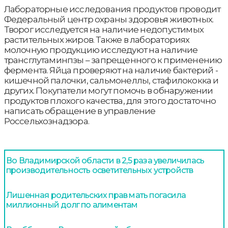
Лабораторные исследования продуктов проводит
Федеральный центр охраны здоровья животных.
Творог исследуется на наличие недопустимых
растительных жиров. Также в лабораториях
молочную продукцию исследуют на наличие
трансглутаминпзы – запрещенного к применению
фермента. Яйца проверяют на наличие бактерий -
кишечной палочки, сальмонеллы, стафилококка и
других. Покупатели могут помочь в обнаружении
продуктов плохого качества, для этого достаточно
написать обращение в управление
Россельхознадзора.
Во Владимирской области в 2,5 раза увеличилась
производительность осветительных устройств
Лишенная родительских прав мать погасила
миллионный долг по алиментам