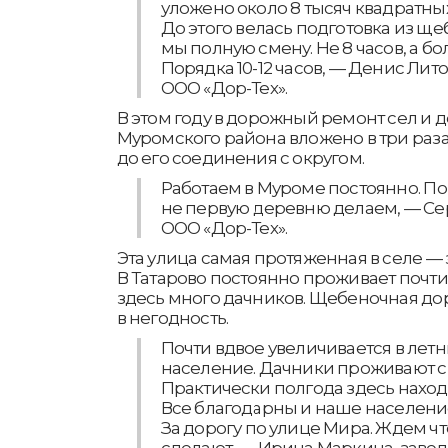
уложено около 8 тысяч квадратных
До этого велась подготовка из ще
мы полную смену. Не 8 часов, а бо
Порядка 10-12 часов, — Денис Лит
ООО «Дор-Тех».
В этом году в дорожный ремонт сел и
Муромского района вложено в три раз
до его соединения с округом.
Работаем в Муроме постоянно. По 
не первую деревню делаем, — Се
ООО «Дор-Тех».
Эта улица самая протяженная в селе — 
В Татарово постоянно проживает почти 
здесь много дачников. Щебеночная до
в негодность.
Почти вдвое увеличивается в лет
население. Дачники проживают с 
Практически полгода здесь находя
Все благодарны и наше население
За дорогу по улице Мира. Ждем ч
сделают, — Ирина Маркина, заве