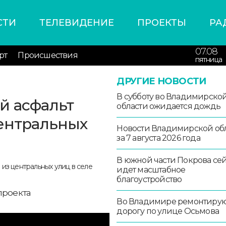
СТИ
ТЕЛЕВИДЕНИЕ
ПРОЕКТЫ
РА
07.08
рт
Происшествия
пятница
ДРУГИЕ НОВОСТИ
В субботу во Владимирско
й асфальт
области ожидается дождь
центральных
Новости Владимирской об
за 7 августа 2026 года
В южной части Покрова се
идет масштабное
благоустройство
проекта
Во Владимире ремонтиру
дорогу по улице Осьмова