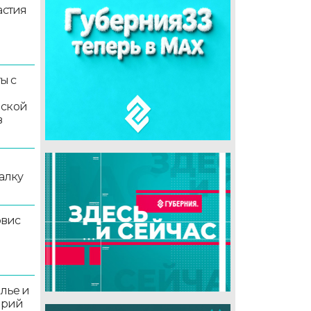
астия
ы с
мской
в
алку
рвис
олье и
орий