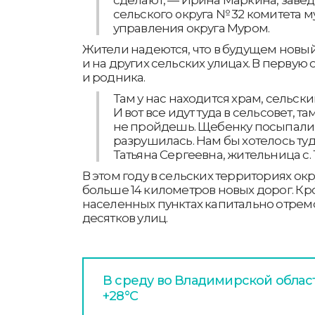
сельского округа № 32 комитета 
управления округа Муром.
Жители надеются, что в будущем новый
и на других сельских улицах. В первую 
и родника.
Там у нас находится храм, сельски
И вот все идут туда в сельсовет, та
не пройдешь. Щебенку посыпали, 
разрушилась. Нам бы хотелось туд
Татьяна Сергеевна, жительница с. 
В этом году в сельских территориях о
больше 14 километров новых дорог. Кро
населенных пунктах капитально отре
десятков улиц.
В среду во Владимирской облас
+28°С