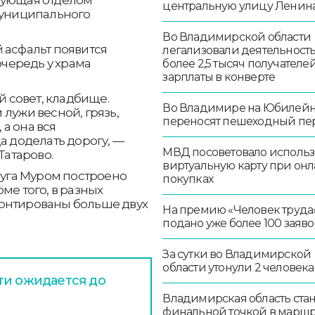
центральную улицу Ленин
муниципального
Во Владимирской области
 асфальт появится
легализовали деятельност
очередь у храма
более 2,5 тысяч получателе
зарплаты в конверте
й совет, кладбище.
Во Владимире на Юбилей
м лужи весной, грязь,
переносят пешеходный пе
а она вся
а доделать дорогу, —
МВД посоветовало использ
Татарово.
виртуальную карту при онл
круга Муром построено
покупках
ме того, в разных
монтированы больше двух
На премию «Человек труда
подано уже более 100 заяво
За сутки во Владимирской
области утонули 2 человека
ти ожидается до
Владимирская область стан
финальной точкой в маршр