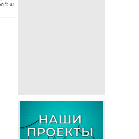
лодёжи