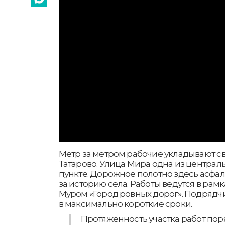
Метр за метром рабочие укладывают св
Татарово. Улица Мира одна из централ
пункте. Дорожное полотно здесь асфа
за историю села. Работы ведутся в рамк
Муром «Город ровных дорог». Подрядч
в максимально короткие сроки.
Протяженность участка работ поря