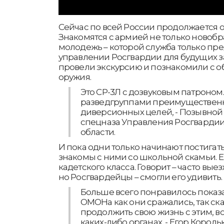
Сейчас по всей России продолжается 
Знакомятся с армией не только новобр
молодежь – которой служба только пре
управлении Росгвардии для будущих 
провели экскурсию и познакомили с 
оружия.
Это СР-3Л с дозвуковым патроном.
разведгруппами преимущественно,
диверсионных целей, - Позывной
спецназа Управления Росгварди
области.
И пока одни только начинают постигат
знакомы с ними со школьной скамьи. Е
кадетского класса. Говорит – часто вые
но Росгвардейцы – смогли его удивить.
Больше всего понравилось показ
ОМОНа как они сражались, так сказ
продолжить свою жизнь с этим, в
каких-либо органах, - Егор Корол