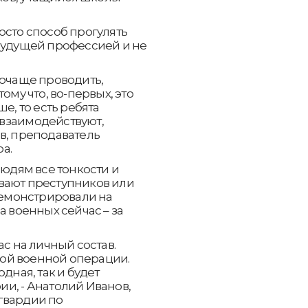
осто способ прогулять
 будущей профессией и не
почаще проводить,
ому что, во-первых, это
е, то есть ребята
взаимодействуют,
в, преподаватель
а.
дям все тонкости и
вают преступников или
емонстрировали на
а военных сейчас – за
ас на личный состав.
ой военной операции.
дная, так и будет
и, - Анатолий Иванов,
гвардии по