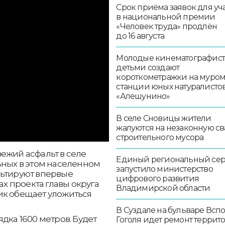
Срок приёма заявок для уч
в национальной премии
«Человек труда» продлён
до 16 августа
Молодые кинематографист
детьми создают
короткометражки на муро
станции юных натуралисто
«Алешунино»
В селе Сновицы жители
жалуются на незаконную св
строительного мусора
ежий асфальт в селе
Единый региональный се
ьных в этом населенном
запустило министерство
льтируют впервые
цифрового развития
ах проекта главы округа
Владимирской области
ик обещает уложиться
В Суздале на бульваре Всп
дка 1600 метров. Будет
Гоголя идет ремонт террит