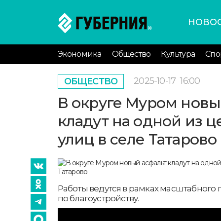
НОВО
Экономика
Общество
Культура
Спо
2025-10-17
16:00
ОБЩЕСТВО
В округе Муром новы
кладут на одной из 
улиц в селе Татарово
Работы ведутся в рамках масштабного 
по благоустройству.