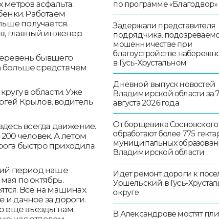
 метров асфальта.
по программе «Благодвор»
бенки. Работаем
льше получается.
Задержали представителя
ов, главный инженер
подрядчика, подозреваемо
мошенничестве при
благоустройстве набережн
 деревень бывшего
в Гусь-Хрустальном
а больше средств чем
Дневной выпуск новостей
кругу в области. Уже
Владимирской области за 
ргей Крылов, водитель
августа 2026 года
От борщевика Сосновского
здесь всегда движение.
обработают более 775 гекта
200 человек. А летом
муниципальных образован
рога быстро приходила
Владимирской области
ний период наше
Идет ремонт дороги к посе
мая по октябрь.
Уршельский в Гусь-Хруста
тся. Все на машинах.
округе
 и дачное за дороги.
то еще въезды нам
В Александрове мостят пл
дующая отделом