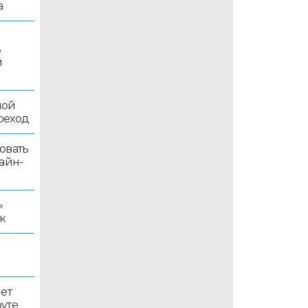
а
ь
й
ной
реход
овать
айн-
»
к
ет
уте