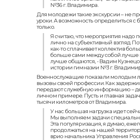
№36 г. Владимира.
Для молодежи такие экскурсии – не пр
уроки. А возможность определиться с
только.
Я считаю, что мероприятия надо 
лично на субъективный взгляд. Пот
как-то сплачивает коллектив больш
больше сами между собой лучше 
лучше общаются, - Вадим Кузнецо
истории гимназии №3 г. Владимир
Военнослужащие показали молодым лю
вызовы своей профессии. Как задержи
передают служебную информацию – д
личном примере. Пусть и главная задач
тысячи километров от Владимира.
У нас большая нагрузка идет сейч
Мы выполняем задачи специальн
Эта популяризация, я думаю, ежего
продолжаться на нашей территори
врио начальника Управления Рос