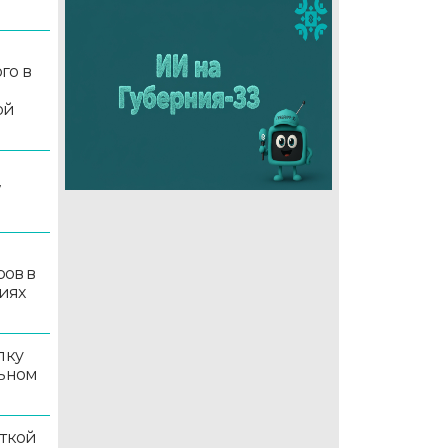
го в
ой
7
ров в
иях
лку
льном
иткой