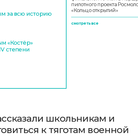
пилотного проекта Росмо
«Кольцо открытий»
ым за всю историю
смотреть все
ым «Костёр»
IV степени
ассказали школьникам и
товиться к тяготам военной