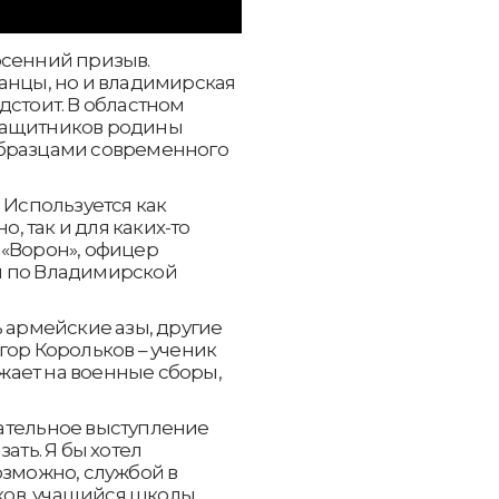
осенний призыв.
анцы, но и владимирская
дстоит. В областном
защитников родины
образцами современного
 Используется как
 так и для каких-то
 «Ворон», офицер
и по Владимирской
ь армейские азы, другие
гор Корольков – ученик
зжает на военные сборы,
ательное выступление
ать. Я бы хотел
озможно, службой в
ьков, учащийся школы