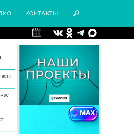
ДИО
КОНТАКТЫ
й
ласти
йчас
ют