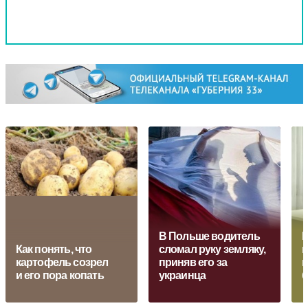
В Польше водитель
И
Как понять, что
сломал руку земляку,
п
картофель созрел
приняв его за
к
и его пора копать
украинца
б