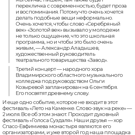
перекличка с современностью, будет проза
и воспоминания. Потому что очень хочется
делать подобные вещи неформально.
Очень хочется, чтобы слово «Серебряный
век» «Золотой век» вызывало у молодежи
не только ощущение, что это школьная
программа, но и чтобы это было очень
живым, — Александр Аладышев,
художественный руководитель
театрального товарищества «Завод».
Третий концерт — народного хора
Владимирского областного музыкального
колледжа под руководством Ольги
Козыревой запланирован на 6 сентября.
Его посвятят древнему слову.
И еще одно событие, которое не входит в этот
фестиваль «Лето на Каменке. Слово-звук на реке» —
2 июля. Все об этом знают. Проходит духовный
фестиваль «Голоса Суздаля». Наши друзья — хор
Спасо-Евфимиева монастыря являются его
организаторами, и уже второй год наша площадка