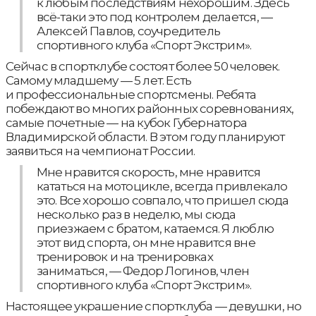
к любым последствиям нехорошим. Здесь
всё-таки это под контролем делается, —
Алексей Павлов, соучредитель
спортивного клуба «Спорт Экстрим».
Сейчас в спортклубе состоят более 50 человек.
Самому младшему — 5 лет. Есть
и профессиональные спортсмены. Ребята
побеждают во многих районных соревнованиях,
самые почетные — на кубок Губернатора
Владимирской области. В этом году планируют
заявиться на чемпионат России.
Мне нравится скорость, мне нравится
кататься на мотоцикле, всегда привлекало
это. Все хорошо совпало, что пришел сюда
несколько раз в неделю, мы сюда
приезжаем с братом, катаемся. Я люблю
этот вид спорта, он мне нравится вне
тренировок и на тренировках
заниматься, — Федор Логинов, член
спортивного клуба «Спорт Экстрим».
Настоящее украшение спортклуба — девушки, но