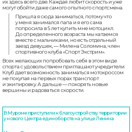
их здесь всего две. Каждая любит скорость и уже
могут обойти даже самого опытного спортсмена.
Пришла я сюда заниматься, потому что
у меня занимался папа и я его сама
попросила в 5 лет купить мне мотоцикл.
До определенного возраста мы катаемся
вместе с мальчиками, но есть отдельный
заезд девушек, — Милена Соломина, член
спортивного клуба «Спорт Экстрим».
Всех желающих попробовать себя в этом виде
спорта с удовольствием приглашают учредители.
Клуб дает возможность заниматься мотокроссом
не покупая на первых порах транспорт
и экипировку. А дальше — покорять новые
вершины и радоваться скорости.
В Муроме приступили к благоустройству территории
у нового Центра единоборств на улице Ленина