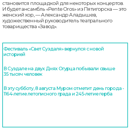
становится площадкой для некоторых концертов.
И будет ансамбль «Pente Oros» из Пятигорска — это
женский хор, — Александр Аладышев,
художественный руководитель театрального
товарищества «Завод».
Фестиваль «Свет Суздаля» вернулся с новой
историей
В Суздале на двух Днях Огурца побывали свыше
35 тысяч человек
В эту субботу, 8 августа Муром отметит день города -
1164-летие летописного града и 245-летие герба