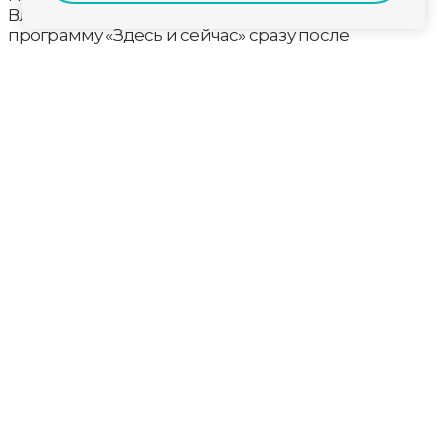
Владимира – Наталья Китаева. Не пропустите
программу «Здесь и сейчас» сразу после
вечернего выпуска новостей в 19 часов.
Во Владимире завершено расследование
уголовного дела в отношении оптового поставщика
наркотиков
60‑ю смену легендарного лагеря «Искатель» примет
региональный центр «Олимп»
На Козловом валу сделают деревянный настил и
ограждение для удобства и безопасности
пешеходов