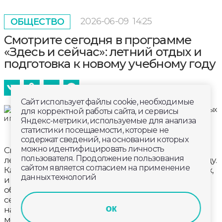
2026-06-09
14:25
ОБЩЕСТВО
Смотрите сегодня в программе
«Здесь и сейчас»: летний отдых и
подготовка к новому учебному году
Сайт использует файлы cookie, необходимые
для корректной работы сайта, и сервисы
Яндекс-метрики, используемые для анализа
статистики посещаемости, которые не
содержат сведений, на основании которых
можно идентифицировать личность
Смотрите сегодня в программе «Здесь и сейчас»:
пользователя. Продолжение пользования
летний отдых и подготовка к новому учебному году.
сайтом является согласием на применение
Как проводят время школьники в детских лагерях,
данных технологий
и какие учебные заведения ремонтируют в
областном центре? Обо всем этом расскажем
сегодня в эфире «Губернии 33». Гость студии - и.о.
ок
начальника управления образования и
молодёжной политики администрации г.