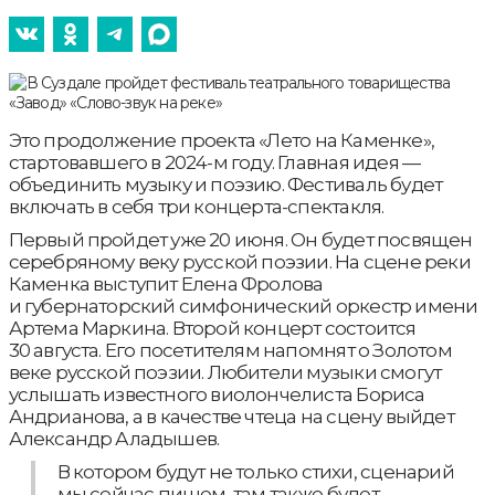
Это продолжение проекта «Лето на Каменке»,
стартовавшего в 2024-м году. Главная идея —
объединить музыку и поэзию. Фестиваль будет
включать в себя три концерта-спектакля.
Первый пройдет уже 20 июня. Он будет посвящен
серебряному веку русской поэзии. На сцене реки
Каменка выступит Елена Фролова
и губернаторский симфонический оркестр имени
Артема Маркина. Второй концерт состоится
30 августа. Его посетителям напомнят о Золотом
веке русской поэзии. Любители музыки смогут
услышать известного виолончелиста Бориса
Андрианова, а в качестве чтеца на сцену выйдет
Александр Аладышев.
В котором будут не только стихи, сценарий
мы сейчас пишем, там также будет