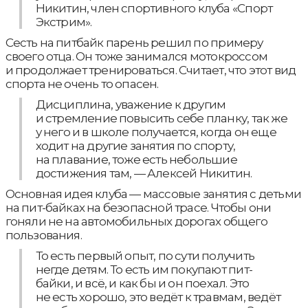
Никитин, член спортивного клуба «Спорт
Экстрим».
Сесть на питбайк парень решил по примеру
своего отца. Он тоже занимался мотокроссом
и продолжает тренироваться. Считает, что этот вид
спорта не очень то опасен.
Дисциплина, уважение к другим
и стремление повысить себе планку, так же
у него и в школе получается, когда он еще
ходит на другие занятия по спорту,
на плавание, тоже есть небольшие
достижения там, — Алексей Никитин.
Основная идея клуба — массовые занятия с детьми
на пит-байках на безопасной трасе. Чтобы они
гоняли не на автомобильных дорогах общего
пользования.
То есть первый опыт, по сути получить
негде детям. То есть им покупают пит-
байки, и всё, и как бы и он поехал. Это
не есть хорошо, это ведёт к травмам, ведёт