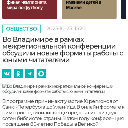
финал чемпионата
именами детей в
и
мира по футболу
Москве
р
2025-10-23
15:20
ОБЩЕСТВО
Во Владимире в рамках
межрегиональной конференции
обсудили новые форматы работы с
юными читателями
В программе принимают участие 10 регионов от
Санкт-Петербурга до Улан-Удэ. В онлайн формате к
ним присоединились еще представители двух
сотен библиотек страны. В этом году конференция
посвящена 80-летию Победы в Великой