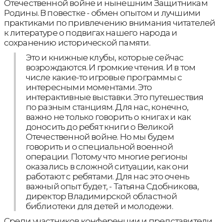
Отечественной войне и нынешним Защитникам
Родины. В повестке - обмен опытом и лучшими
практиками по привлечению внимания читателей
к литературе о подвигах нашего народа и
сохранению исторической памяти.
Это и книжные клубы, которые сейчас
возрождаются. И громкие чтения. И в том
числе какие-то игровые программы с
интересными моментами. Это
интерактивные выставки. Это путешествия
по разным станциям. Для нас, конечно,
важно не только говорить о книгах и как
доносить до ребят книги о Великой
Отечественной войне. Но мы будем
говорить и о специальной военной
операции. Потому что многие регионы
оказались в сложной ситуации, как они
работают с ребятами. Для нас это очень
важный опыт будет, - Татьяна Сдобникова,
директор Владимирской областной
библиотеки для детей и молодежи.
Среди участников конференции и представители