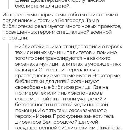
Елена Дюльгер, директор Луганской
библиотеки для детей.
Интересными форматами работы с читателями
поделились и гости из Белгорода. Там в
библиотеках реализуется много новых проектов,
посвященных героям специальной военной
операции.
Библиотеки снимают видеозаписи о героях
тех или иных муниципалитетов и помимо
того что они транслируются на каких-то
экранах в муниципалитетах, в учреждениях
культуры. Они еще и передаются в
краеведческие местные музеи. Некоторые
библиотеки для детей организуют
своеобразные библиозарницы. Где на
примере тех или иных экспонатов в
современной жизни они учат детей и
безопасности и первой медицинской
помощи. И опять таки рассказывают о
героях, - Ирина Проскурина заместитель
директора Белгородской детской
государственной библиотеки им. Лиханова.