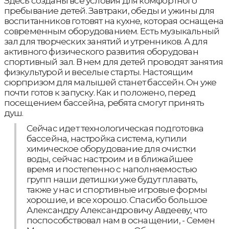
Здесь созданы все условия для комфортного
пребывание детей. Завтраки, обеды и ужины для
воспитанников готовят на кухне, которая оснащена
современным оборудованием. Есть музыкальный
зал для творческих занятий и утренников. А для
активного физического развития оборудован
спортивный зал. В нем для детей проводят занятия
физкультурой и веселые старты. Настоящим
сюрпризом для малышей станет бассейн. Он уже
почти готов к запуску. Как и положено, перед
посещением бассейна, ребята смогут принять
душ.
Сейчас идет технологическая подготовка
бассейна, настройка система, купили
химическое оборудование для очистки
воды, сейчас настроим и в ближайшее
время и постепенно с наполняемостью
групп наши детишки уже будут плавать,
также у нас и спортивные игровые формы
хорошие, и все хорошо. Спасибо большое
Александру Александровичу Авдееву, что
поспособствовал нам в оснащении, - Семен