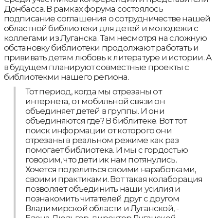
Донбасса. В рамках форума состоялось
подписание соглашения о сотрудничестве нашей
областной библиотеки для детей и молодежи с
коллегами из Луганска. Там несмотря на сложную
обстановку библиотеки продолжают работать и
прививать детям любовь к литературе и истории. А
в будущем планируют совместные проекты с
библиотекми нашего региона.
Тот период, когда мы отрезаны от
интернета, от мобильной связи он
объединяет детей в группы. И они
объединяются где? В библитеке. Вот тот
поиск информации от которого они
отрезаны в реальном режиме как раз
помогает библиотека. И мы с гордостью
говорим, что дети ик нам потянулись.
Хочется поделиться своими наработками,
своими практиками. Вот такая колаборация
позволяет объединить наши усилия и
познакомить читателей друг с другом
Владимирской области и Луганской, -