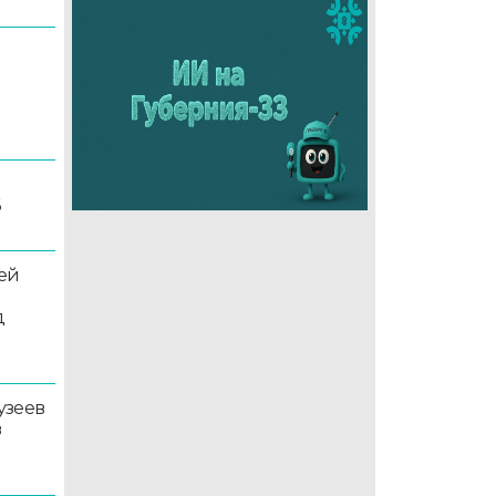
6
ей
д
узеев
в