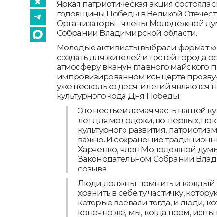
Яркая патриотическая акция состоялас
годовщины Победы в Великой Отечест
Организаторы - члены Молодежной ду
Собрании Владимирской области.
Молодые активисты выбрали формат «
создать для жителей и гостей города 
атмосферу в канун главного майского п
импровизированном концерте прозвуч
уже несколько десятилетий являются 
культурного кода Дня Победы.
Это неотъемлемая часть нашей ку
лет для молодежи, во-первых, по
культурного развития, патриотизм
важно. И сохранение традиционны
Харченко, член Молодежной дум
Законодательном Собрании Влади
созыва.
Люди должны помнить и каждый
хранить в себе ту частичку, кото
которые воевали тогда, и люди, ко
конечно же, мы, когда поем, испы