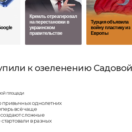
Кремль отреагировал
на перестановки в
Турция объявила
oogle
украинском
войну пластику из
правительстве
Европы
упили к озеленению Садово
то привычных однолетних
еперь всё чаще
 создают сложные
стартовали в разных