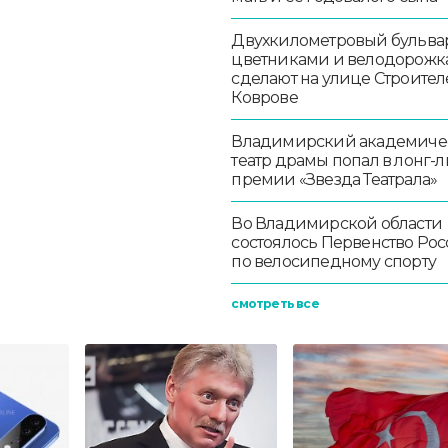
Двухкилометровый бульвар
цветниками и велодорож
сделают на улице Строител
Коврове
Владимирский академиче
театр драмы попал в лонг-л
премии «Звезда Театрала»
Во Владимирской области
состоялось Первенство Ро
по велосипедному спорту
смотреть все