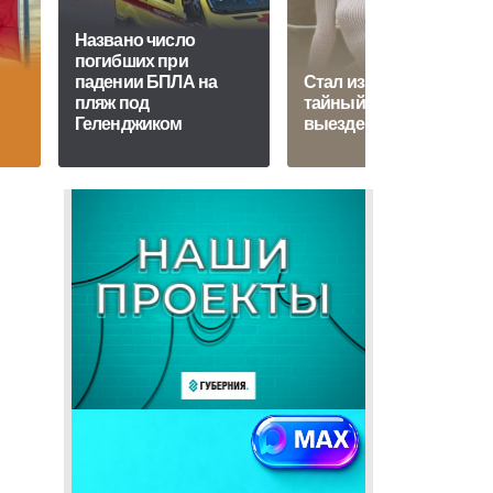
Названо число
погибших при
падении БПЛА на
Стал известен
пляж под
тайный план Лерчек о
Геленджиком
выезде из РФ
й