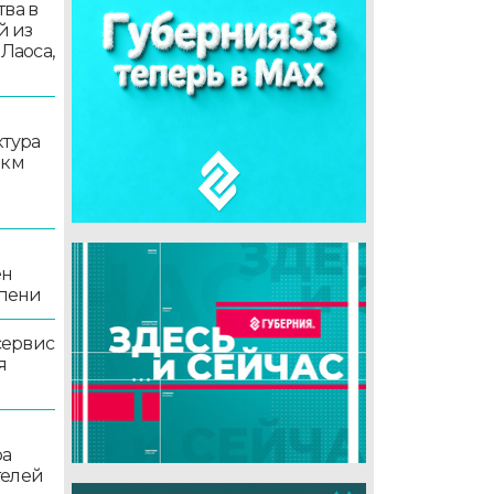
ва в
й из
 Лаоса,
ктура
 км
ен
епени
сервис
я
ра
телей