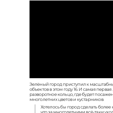
Зелёный город приступил к масштабны
объектов в этом году 16. И самая первая
разворотное кольцо, где будет посажен
многолетних цветов и кустарников.
Хотелось бы город сделать более 
что за многолетними всё-таки ух