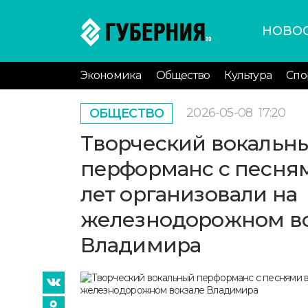
НОВО
Экономика
Общество
Культура
Спо
2026-05-08
17:20
ОБЩЕСТВО
Творческий вокальн
перформанс с песня
лет организовали на
железнодорожном в
Владимира