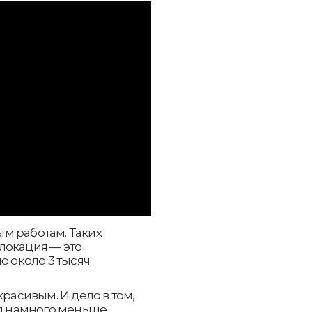
м работам. Таких
 локация — это
о около 3 тысяч
красивым. И дело в том,
од намного меньше.