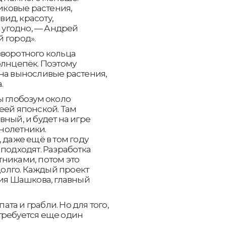
никовые растения,
ид, красоту,
о угодно, — Андрей
 город».
зворотного кольца
олнцепёк. Поэтому
 на выносливые растения,
.
ы глобозум около
еей японской. Там
ный, и будет на игре
днолетники.
 даже ещё в том году
 подходят. Разработка
никами, потом это
 долго. Каждый проект
рия Шашкова, главный
та и грабли. Но для того,
требуется еще один