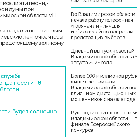
самокатов и скутеров
исали эти песни, -
ной думы при
Во Владимирской области
мирской области VIII
начала работу телефонная
«горячая линия» для
ы раздали посетителям
избирателей по вопросам
гиевскую ленточку, чтобы
предстоящих выборов
 предстоящему великому
Дневной выпуск новостей
Владимирской области за 
августа 2026 года
 служба
Более 600 миллионов рубл
лишились жители
нда посетит 8
Владимирской области по
бласти
влиянием дистанционных
мошенников с начала года
асти будет солнечно
Руководители школьных м
Владимирской области — 
финале Всероссийского
конкурса