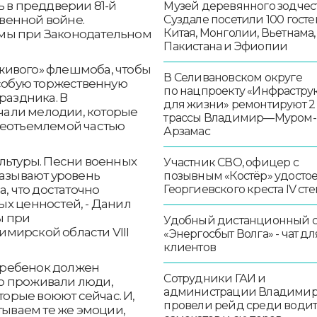
ь в преддверии 81-й
Музей деревянного зодчест
венной войне.
Суздале посетили 100 госте
Китая, Монголии, Вьетнама,
мы при Законодательном
Пакистана и Эфиопии
живого» флешмоба, чтобы
В Селивановском округе
особую торжественную
по нацпроекту «Инфрастру
раздника. В
для жизни» ремонтируют 2
али мелодии, которые
трассы Владимир—Муром-
неотъемлемой частью
Арзамас
льтуры. Песни военных
Участник СВО, офицер с
казывают уровень
позывным «Костёр» удосто
а, что достаточно
Георгиевского креста IV ст
х ценностей, - Данил
ы при
Удобный дистанционный 
мирской области VIII
«Энергосбыт Волга» - чат дл
клиентов
 ребенок должен
Сотрудники ГАИ и
рую проживали люди,
администрации Владими
торые воюют сейчас. И,
провели рейд среди води
тываем те же эмоции,