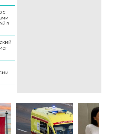
 с
ками
ей в
ский
ист
ссии