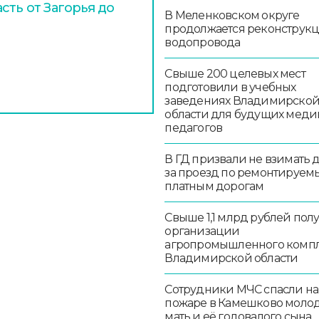
сть от Загорья до
В Меленковском округе
продолжается реконструк
водопровода
Свыше 200 целевых мест
подготовили в учебных
заведениях Владимирско
области для будущих меди
педагогов
В ГД призвали не взимать 
за проезд по ремонтируем
платным дорогам
Свыше 1,1 млрд рублей пол
организации
агропромышленного комп
Владимирской области
Сотрудники МЧС спасли на
пожаре в Камешково моло
мать и её годовалого сына