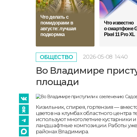
Что делать с
помидорами в
Что известно
августе: лучшая
о смартфоне G
подкормка
Pixel 11 Pro XL
2026-05-08
14:40
ОБЩЕСТВО
Во Владимире прист
площади
Кизильник, спирея, гортензия — вмес
цветов на клумбах областного центра т
используют многолетние кустарники и
ландшафтные композиции. Работы уже 
районах Владимира.