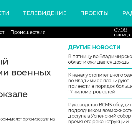
СТИ
ТЕЛЕВИДЕНИЕ
ПРОЕКТЫ
РА
07.08
рт
Происшествия
пятница
ДРУГИЕ НОВОСТИ
В пятницу во Владимирск
ый
области ожидается дождь
ми военных
К началу отопительного сез
во Владимире планируют
привести в порядок больш
окзале
17 километров сетей
Руководство ВСМЗ обсудит
подрядчиком возможност
доступа в Успенский собор
время его реконструкции