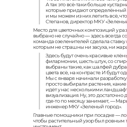
А так это всё-таки больше кустар
которые придают определённый в
и мы можем из них лепить всё, чт
Степанов, директор МКУ «Зеленый
Место для цветочных композиций у ра
выбрано не случайно — здесь всегда с
команда озеленителей сделала ставку
которым не страшны ни засуха, ни жара
Здесь будут очень красивые клён
филармонии, шесть штук, со спир
выбраны такие, как шалфей дубрав
цвета всё, на контрасте. И будут о
Мы с января начинали разработку,
просто выбирали растения, какие
идёт у нас несколькими ландшафт
визуализация. Ну, это достаточно
где-то по месяцу занимает, — Ма
инженер МКУ «Зеленый город».
Главные помощники при посадке — лопа
чтобы растительный узор был ровным 
инструмент.