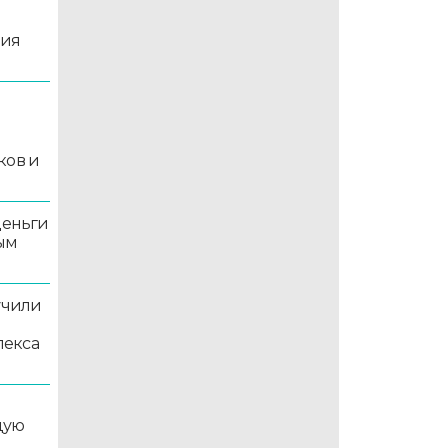
ция
й
ков и
деньги
ым
учили
лекса
дую