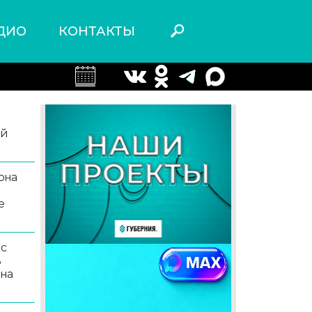
ДИО
КОНТАКТЫ
ой
она
е
 с
ь
 на