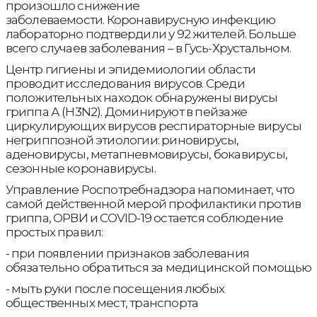
произошло снижение
заболеваемости. Коронавирусную инфекцию
лабораторно подтвердили у 92 жителей. Больше
всего случаев заболевания – в Гусь-Хрустальном.
Центр гигиены и эпидемиологии области
проводит исследования вирусов. Среди
положительных находок обнаружены вирусы
гриппа А (H3N2). Доминируют в пейзаже
циркулирующих вирусов респираторные вирусы
негриппозной этиологии: риновирусы,
аденовирусы, метапневмовирусы, бокавирусы,
сезонные коронавирусы.
Управление Роспотребнадзора напоминает, что
самой действенной мерой профилактики против
гриппа, ОРВИ и COVID-19 остается соблюдение
простых правил:
- при появлении признаков заболевания
обязательно обратиться за медицинской помощью
- мыть руки после посещения любых
общественных мест, транспорта