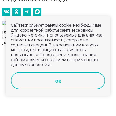
Сайт использует файлы cookie, необходимые
для корректной работы сайта, и сервисы
Главные новости к этому часу в информационном
Яндекс-метрики, используемые для анализа
выпуске телеканала «Губерния-33». Эфир от 24
статистики посещаемости, которые не
декабря 2025 года, 19:00.
содержат сведений, на основании которых
можно идентифицировать личность
пользователя. Продолжение пользования
сайтом является согласием на применение
данных технологий
ок