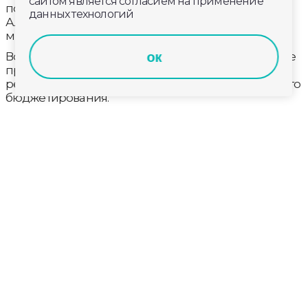
сайтом является согласием на применение
политики выделены по решению Губернатора
данных технологий
Александра Авдеева. На днях ход работ оценила
министр молодежной политики Елена Янина.
ок
Во Владимирской области появляется все больше
проектов в сфере молодежной политики. Они
реализуются благодаря механизму инициативного
бюджетирования.
В Красной Горбатке создадут молодежное
пространство «Энергия молодости». Здесь
разместят добровольцы и актив движения первых.
Здесь найдется место молодежным инициативам.
Проект позволит молодым людям
муниципального образования раскрыть свой
потенциал, получить необходимые знания и
навыки, а также активно участвовать в жизни
общества, внося свой вклад в его развитие, -
уверены в министерстве молодежной политики.
В рамках реализации инициативных проектов в
сфере молодежной политики в этом году в округе
Муром будет создано общедоступное,