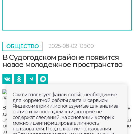
2025-08-02
09:00
ОБЩЕСТВО
В Судогодском районе появится
новое молодежное пространство
Сайт использует файлы cookie, необходимые
для корректной работы сайта, и сервисы
Яндекс-метрики, используемые для анализа
В Судогодском районе появится точка притяжения
статистики посещаемости, которые не
для талантливых, креативных, умных, ярких и
содержат сведений, на основании которых
смелых ребят, готовых развивать себя и делать наш
можно идентифицировать личность
регион лучше. Областные средства на реализацию
пользователя. Продолжение пользования
этого важного проекта в сфере молодежной