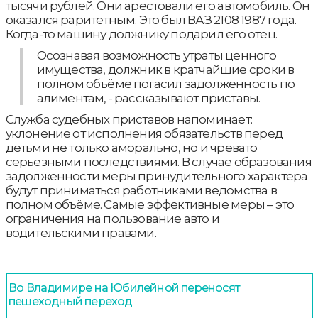
тысячи рублей. Они арестовали его автомобиль. Он
оказался раритетным. Это был ВАЗ 2108 1987 года.
Когда-то машину должнику подарил его отец.
Осознавая возможность утраты ценного
имущества, должник в кратчайшие сроки в
полном объёме погасил задолженность по
алиментам, - рассказывают приставы.
Служба судебных приставов напоминает:
уклонение от исполнения обязательств перед
детьми не только аморально, но и чревато
серьёзными последствиями. В случае образования
задолженности меры принудительного характера
будут приниматься работниками ведомства в
полном объёме. Самые эффективные меры – это
ограничения на пользование авто и
водительскими правами.
Во Владимире на Юбилейной переносят
пешеходный переход