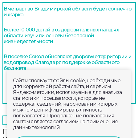
В четверг во Владимирской области будет солнечно
и жарко
Более 10 000 детей в оздоровительных лагерях
области изучили основы безопасной
жизнедеятельности
В поселке Сокол обновляют дворовые территории и
водопровод благодаря поддержке областного
бюджета
Сайт использует файлы cookie, необходимые
для корректной работы сайта, и сервисы
Яндекс-метрики, используемые для анализа
статистики посещаемости, которые не
содержат сведений, на основании которых
можно идентифицировать личность
пользователя. Продолжение пользования
2026-02-04
18:40
ОБЩЕСТВО
сайтом является согласием на применение
данных технологий
Почти 1,5 млн квадратных метров