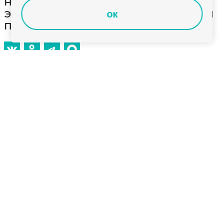
недвижимости введено в
эксплуатацию в регионе по итогам
ок
прошлого года
Установленный показатель нацпроекта
«Инфраструктура для жизни» выполнен на 131%,
сообщает Министерство архитектуры и
строительства региона. Введены в эксплуатацию
4385 жилых домов. Объёмы выросли на 12
процентов по сравнению с 2024 годом. Почти 75%
построенной жилой недвижимости пришлось на
ИЖС. За счет собственных или ипотечных средств
жители региона построили почти 4, 5 тысячи
домов. Возведено 190 зданий нежилой
недвижимости общей площадь почти в 470
квадратных метров. В этом году в области
планируют сохранить набранные темпы