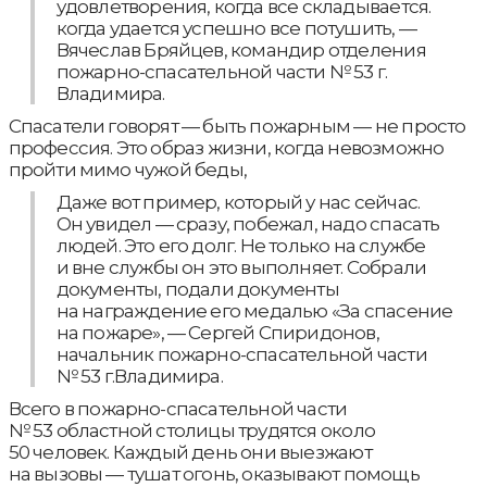
удовлетворения, когда все складывается.
когда удается успешно все потушить, —
Вячеслав Бряйцев, командир отделения
пожарно-спасательной части № 53 г.
Владимира.
Спасатели говорят — быть пожарным — не просто
профессия. Это образ жизни, когда невозможно
пройти мимо чужой беды,
Даже вот пример, который у нас сейчас.
Он увидел — сразу, побежал, надо спасать
людей. Это его долг. Не только на службе
и вне службы он это выполняет. Собрали
документы, подали документы
на награждение его медалью «За спасение
на пожаре», — Сергей Спиридонов,
начальник пожарно-спасательной части
№ 53 г.Владимира.
Всего в пожарно-спасательной части
№ 53 областной столицы трудятся около
50 человек. Каждый день они выезжают
на вызовы — тушат огонь, оказывают помощь