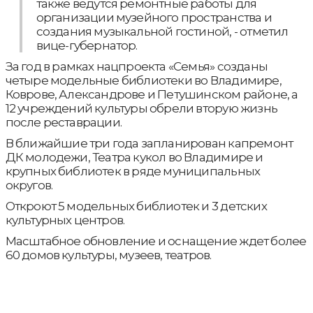
также ведутся ремонтные работы для
организации музейного пространства и
создания музыкальной гостиной, - отметил
вице-губернатор.
За год в рамках нацпроекта «Семья» созданы
четыре модельные библиотеки во Владимире,
Коврове, Александрове и Петушинском районе, а
12 учреждений культуры обрели вторую жизнь
после реставрации.
В ближайшие три года запланирован капремонт
ДК молодежи, Театра кукол во Владимире и
крупных библиотек в ряде муниципальных
округов.
Откроют 5 модельных библиотек и 3 детских
культурных центров.
Масштабное обновление и оснащение ждет более
60 домов культуры, музеев, театров.