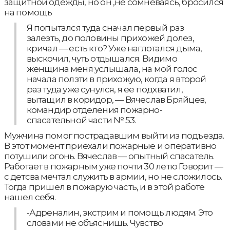
защитной одежды, но он ,не сомневаясь, бросился
на помощь
Я попытался туда сначал первый раз
залезть, до половины прихожей долез,
кричал — есть кто? Уже наглотался дыма,
выскочил, чуть отдышался. Видимо
женщина меня услышала, на мой голос
начала ползти в прихожую, когда я второй
раз туда уже сунулся, я ее подхватил,
вытащил в коридор, — Вячеслав Бряйцев,
командир отделения пожарно-
спасательной части № 53.
Мужчина помог пострадавшим выйти из подъезда.
В этот момент приехали пожарные и оперативно
потушили огонь. Вячеслав — опытный спасатель.
Работает в пожарным уже почти 30 летю Говорит —
с детсва мечтал служить в армии, но не сложилось.
Тогда пришел в пожарую часть, и в этой работе
нашел себя.
-Адреналин, экстрим и помощь людям. Это
словами не объяснишь. Чувство