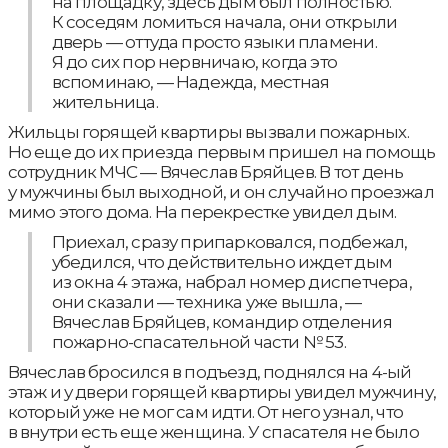
на площадку, здесь дым был полностью.
К соседям ломиться начала, они открыли
дверь — оттуда просто языки пламени.
Я до сих пор нервничаю, когда это
вспоминаю, — Надежда, местная
жительница.
Жильцы горящей квартиры вызвали пожарных.
Но еще до их приезда первым пришел на помощь
сотрудник МЧС — Вячеслав Бряйцев. В тот день
у мужчины был выходной, и он случайно проезжал
мимо этого дома. На перекрестке увидел дым.
Приехал, сразу припарковался, подбежал,
убедился, что действительно иждет дым
из окна 4 этажа, набрал номер диспетчера,
они сказали — техника уже вышла, —
Вячеслав Бряйцев, командир отделения
пожарно-спасательной части № 53.
Вячеслав бросился в подъезд, поднялся на 4-ый
этаж и у двери горящей квартиры увидел мужчину,
который уже не мог сам идти. От него узнал, что
в внутри есть еще женщина. У спасателя не было