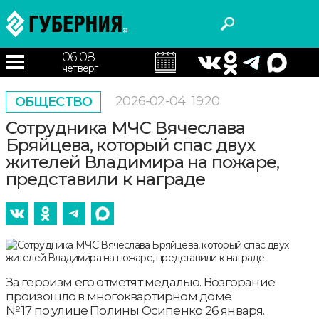
06.08
четверг
2026-02-04
19:20
ОБЩЕСТВО
Сотрудника МЧС Вячеслава
Бряйцева, который спас двух
жителей Владимира на пожаре,
представили к награде
За героизм его отметят медалью. Возгорание
произошло в многоквартирном доме
№ 17 по улице Полины Осипенко 26 января.