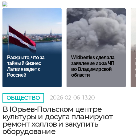
Раскрыто, что за
Wildberries cделала
А
тайный бизнес
заявление из-за ЧП
п
Латвия ведет с
во Владимирской
о
Россией
области
в
2026-02-06
13:20
ОБЩЕСТВО
В Юрьев-Польском центре
культуры и досуга планируют
ремонт холлов и закупить
оборудование