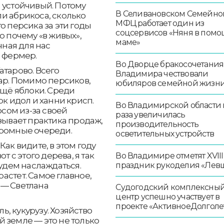
 устойчивый. Потому
В Селивановском Семейно
и абрикоса, сколько
МФЦ работает один из
о персика за эти годы
соцсервисов «Няня в помо
ю почему «в живых»,
маме»
чная для нас
, фермер.
Во Дворце бракосочетания
атарово. Всего
Владимира чествовали
тар. Помимо персиков,
юбиляров семейной жизн
ещё яблоки. Среди
рк идол и ханни крисп.
Во Владимирской области в
сом из-за своей
раза увеличилась
зывает практика продаж,
производительность
громные очереди.
осветительных устройств
ак видите, в этом году
т с этого дерева, я так
Во Владимире отметят XVIII
праздник рукоделия «Лев
будем наслаждаться.
 растет. Самое главное,
 — Светлана
Судогодский комплексны
центр успешно участвует в
проекте «АктивноеДолголе
, кукурузу. Хозяйство
ой земле — это не только