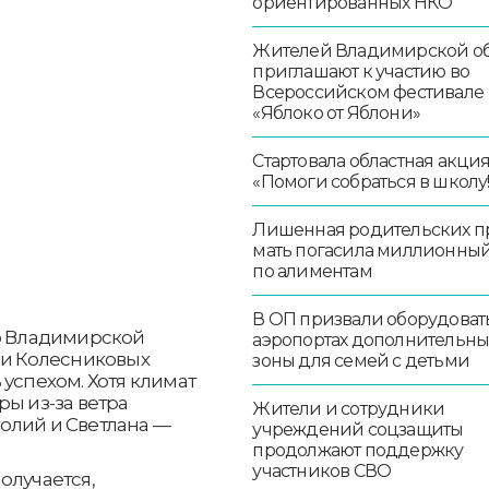
ориентированных НКО
Жителей Владимирской об
приглашают к участию во
Всероссийском фестивале
«Яблоко от Яблони»
Стартовала областная акци
«Помоги собраться в школу!
Лишенная родительских п
мать погасила миллионный
по алиментам
В ОП призвали оборудоват
во Владимирской
аэропортах дополнительн
ьи Колесниковых
зоны для семей с детьми
успехом. Хотя климат
ры из-за ветра
Жители и сотрудники
олий и Светлана —
учреждений соцзащиты
продолжают поддержку
участников СВО
олучается,