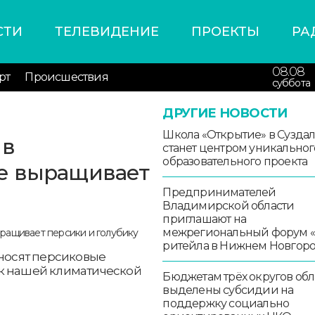
СТИ
ТЕЛЕВИДЕНИЕ
ПРОЕКТЫ
РА
08.08
рт
Происшествия
суббота
ДРУГИЕ НОВОСТИ
Школа «Открытие» в Сузда
 в
станет центром уникальног
образовательного проекта
е выращивает
Предпринимателей
Владимирской области
приглашают на
межрегиональный форум 
ритейла в Нижнем Новгор
оносят персиковые
 к нашей климатической
Бюджетам трёх округов обл
выделены субсидии на
поддержку социально