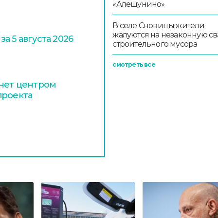
«Алешунино»
В селе Сновицы жители
жалуются на незаконную св
а 5 августа 2026
строительного мусора
смотреть все
анет центром
проекта