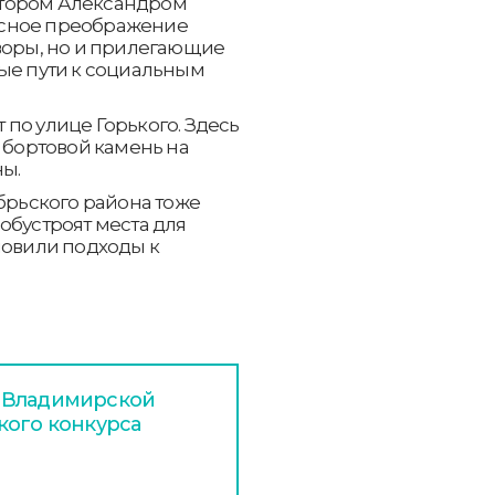
атором Александром
ксное преображение
дворы, но и прилегающие
ные пути к социальным
по улице Горького. Здесь
и бортовой камень на
ны.
ябрьского района тоже
обустроят места для
новили подходы к
 Владимирской
кого конкурса