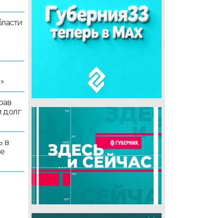
ласти
я
»
рав
 долг
ь в
ые