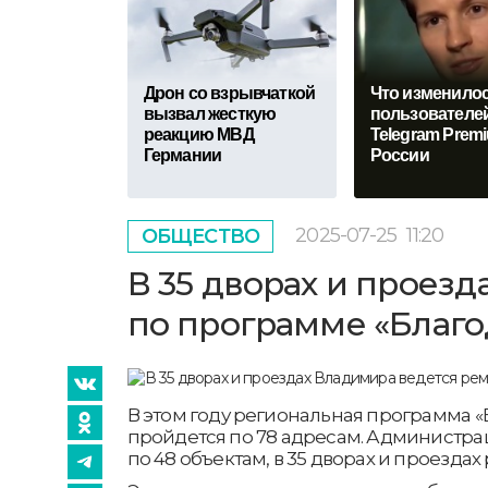
Дрон со взрывчаткой
Что изменилос
вызвал жесткую
пользователе
реакцию МВД
Telegram Prem
Германии
России
2025-07-25
11:20
ОБЩЕСТВО
В 35 дворах и проез
по программе «Благо
В этом году региональная программа 
пройдется по 78 адресам. Администра
по 48 объектам, в 35 дворах и проездах