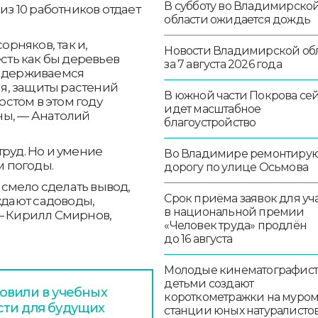
В субботу во Владимирско
из 10 работников отдает
области ожидается дождь
орняков, так и,
Новости Владимирской об
есть как бы деревьев
за 7 августа 2026 года
ридерживаемся
я, защиты растений
В южной части Покрова се
остом в этом году
идет масштабное
ны, — Анатолий
благоустройство
труд. Но и умение
Во Владимире ремонтиру
м погоды.
дорогу по улице Осьмова
смело сделать вывод,
Срок приёма заявок для уч
рждают садоводы,
в национальной премии
— Кирилл Смирнов,
«Человек труда» продлён
до 16 августа
Молодые кинематографист
детьми создают
овили в учебных
короткометражки на муро
сти для будущих
станции юных натуралисто