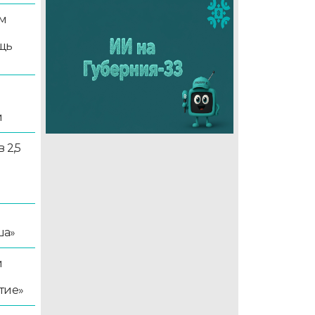
м
щь
и
 2,5
ша»
й
тие»