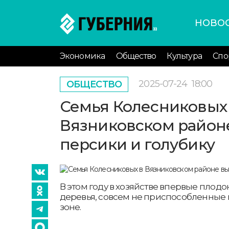
НОВО
Экономика
Общество
Культура
Спо
2025-07-24
18:00
ОБЩЕСТВО
Семья Колесниковых
Вязниковском район
персики и голубику
В этом году в хозяйстве впервые плод
деревья, совсем не приспособленные
зоне.