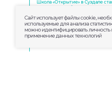
Школа «Открытие» в Суздале ст
уникального образовательного 
Сайт использует файлы cookie, необ
используемые для анализа статисти
К началу отопительного сезона
можно идентифицировать личность п
планируют привести в порядок
применение данных технологий
17 километров сетей
2025-07-24
17:20
ОБЩЕСТВО
Пять муниципалитет
получат поддержку в