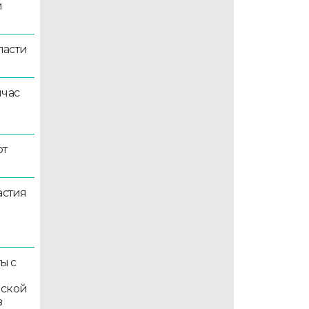
й
ласти
йчас
ют
астия
ы с
мской
в