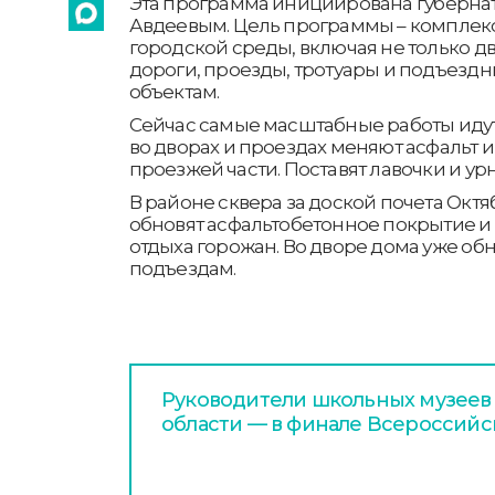
Эта программа инициирована губерн
Авдеевым. Цель программы – компле
городской среды, включая не только 
дороги, проезды, тротуары и подъезд
объектам.
Сейчас самые масштабные работы идут 
во дворах и проездах меняют асфальт 
проезжей части. Поставят лавочки и ур
В районе сквера за доской почета Окт
обновят асфальтобетонное покрытие и 
отдыха горожан. Во дворе дома уже об
подъездам.
Руководители школьных музеев
области — в финале Всероссийс