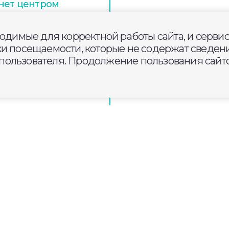
анет центром
проекта
ходимые для корректной работы сайта, и серви
ки посещаемости, которые не содержат сведени
 во Владимире
ользователя. Продолжение пользования сайто
 больше
ов Владимирской области
 сфере туризма