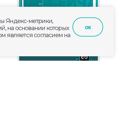
сы Яндекс-метрики,
ок
й, на основании которых
м является согласием на