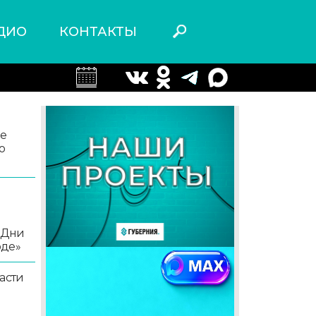
ДИО
КОНТАКТЫ
ле
о
«Дни
оде»
асти