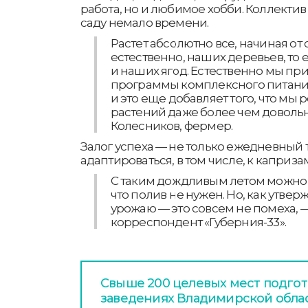
работа, но и любимое хобби. Коллектив 
саду немало времени.
Растет абсолютно все, начиная от с
естественно, наших деревьев, то 
и наших ягод. Естественно мы п
программы комплексного питани
и это еще добавляет того, что мы р
растений даже более чем доволь
Колесников, фермер.
Залог успеха — не только ежедневный 
адаптироваться, в том числе, к каприза
С таким дождливым летом можно 
что полив не нужен. Но, как утве
урожаю — это совсем не помеха, 
корреспондент «Губерния-33».
Свыше 200 целевых мест подгот
заведениях Владимирской обла