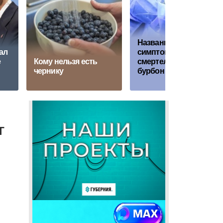
Названы главные
ал
симптомы
е
Кому нельзя есть
смертельного вируса
чернику
бурбон
т