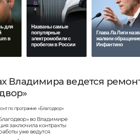
ь для
Названы самые
й
популярные
Глава Ла Лиги назв
ium в
электромобили с
жалким обращени
пробегом в России
Инфантино
дах Владимира ведется ремон
двор»
«Благодвор» во Владимире
ция заключила контракты
 работы уже ведутся.