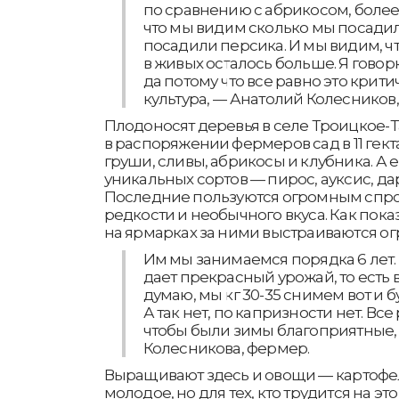
по сравнению с абрикосом, более
что мы видим сколько мы посадил
посадили персика. И мы видим, чт
в живых осталось больше. Я говор
да потому что все равно это крити
культура, — Анатолий Колесников
Плодоносят деревья в селе Троицкое-Т
в распоряжении фермеров сад в 11 гек
груши, сливы, абрикосы и клубника. А 
уникальных сортов — пирос, ауксис, да
Последние пользуются огромным спро
редкости и необычного вкуса. Как пока
на ярмарках за ними выстраиваются о
Им мы занимаемся порядка 6 лет. К
дает прекрасный урожай, то есть во
думаю, мы кг 30-35 снимем вот и 
А так нет, по капризности нет. Все
чтобы были зимы благоприятные,
Колесникова, фермер.
Выращивают здесь и овощи — картофель
молодое, но для тех, кто трудится на эт