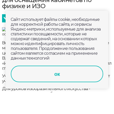
физике и ИЗО
Сайт использует файлы cookie, необходимые
для корректной работы сайта, и сервисы
Яндекс-метрики, используемые для анализа
статистики посещаемости, которые не
содержат сведений, на основании которых
Восемь городских школ получили новые учебные
можно идентифицировать личность
материалы из Регионального информационного
пользователя. Продолжение пользования
центра оценки качества образования
сайтом является согласием на применение
Владимирской области для кабинетов
данных технологий
«Изобразительное искусство» и «Физика». Сообщил
глава города Алексей Соколов.
ок
Учащиеся школ № 1, 3, 4, 5, 7, 10, 15 и 16 теперь смогут
учиться с ещё большим комфортом и интересом.
Для уроков изобразительного искусства -
художественные мольберты, этюдники и
комплекты муляжей. Для уроков физики -
гигрометры, калориметры, компасы, штативы и
приборы Ленца.