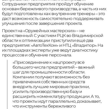
Сотрудники предприятия пройдут обучение
основам бережливого производства, а часть из них
будут подготовлены как внутренние тренеры – это
даст возможность самостоятельно поддерживать
улучшения после завершения проекта.
Проект на «Оружейных мастерских» – не
единственный. С участием РЦК во Владимирской
области к оптимизации приступили ещё два
предприятия: «АвтоТехКом» и НТЦ «Владипор». На
их площадках эксперты уже ведут диагностику
процессов и обучение персонала.
«Присоединение к нацпроекту всё
большего числа предприятий – важный
шаг для промышленности области.
Компании получают возможность без
привлечения собственных средств
внедрить лучшие мировые практики,
усилить производственную базу и
расширить номенклатуру продукции. А то,
что проекты идут параллельно, доказывает,
что инструменты бережливого