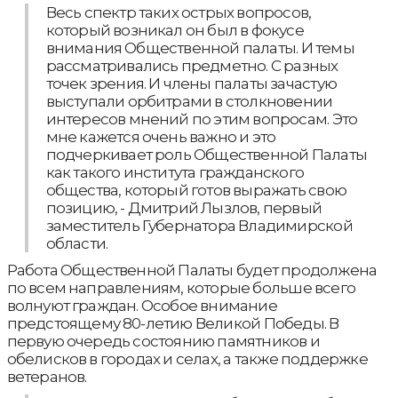
Весь спектр таких острых вопросов,
который возникал он был в фокусе
внимания Общественной палаты. И темы
рассматривались предметно. С разных
точек зрения. И члены палаты зачастую
выступали орбитрами в столкновении
интересов мнений по этим вопросам. Это
мне кажется очень важно и это
подчеркивает роль Общественной Палаты
как такого института гражданского
общества, который готов выражать свою
позицию, - Дмитрий Лызлов, первый
заместитель Губернатора Владимирской
области.
Работа Общественной Палаты будет продолжена
по всем направлениям, которые больше всего
волнуют граждан. Особое внимание
предстоящему 80-летию Великой Победы. В
первую очередь состоянию памятников и
обелисков в городах и селах, а также поддержке
ветеранов.