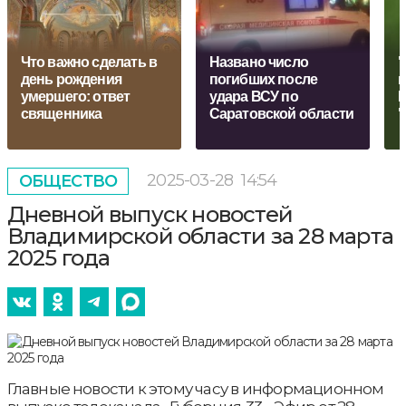
Что важно сделать в
Названо число
"
день рождения
погибших после
н
умершего: ответ
удара ВСУ по
Г
священника
Саратовской области
"
2025-03-28
14:54
ОБЩЕСТВО
Дневной выпуск новостей
Владимирской области за 28 марта
2025 года
Главные новости к этому часу в информационном