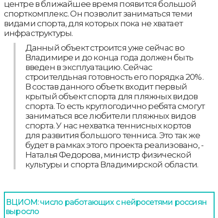
центре в ближайшее время появится большой
спорткомплекс. Он позволит заниматься теми
видами спорта, для которых пока не хватает
инфраструктуры.
Данный объект строится уже сейчас во
Владимире и до конца года должен быть
введен в эксплуатацию. Сейчас
строителдьная готовность его порядка 20%.
В состав данного объетк входит первый
крытый объект спорта для пляжных видов
спорта. То есть круглогодично ребята смогут
заниматься все любители пляжных видов
спорта. У нас нехватка теннисных кортов
для развития большого тенниса. Это так же
будет в рамках этого проекта реализовано, -
Наталья Федорова, министр физической
культуры и спорта Владимирской области.
ВЦИОМ: число работающих с нейросетями россиян
выросло