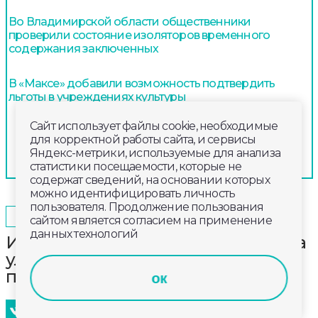
Во Владимирской области общественники
проверили состояние изоляторов временного
содержания заключенных
В «Максе» добавили возможность подтвердить
льготы в учреждениях культуры
Сайт использует файлы cookie, необходимые
для корректной работы сайта, и сервисы
Яндекс-метрики, используемые для анализа
статистики посещаемости, которые не
содержат сведений, на основании которых
можно идентифицировать личность
пользователя. Продолжение пользования
2025-03-31
13:20
ОБЩЕСТВО
сайтом является согласием на применение
данных технологий
История проблемного дома 90-а на
улице Большой Московской
получила продолжение
ок