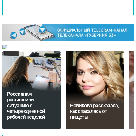
Россиянам
разъяснили
Э
ситуацию с
Новикова рассказала,
п
четырехдневной
как спасалась от
с
рабочей неделей
нищеты
з