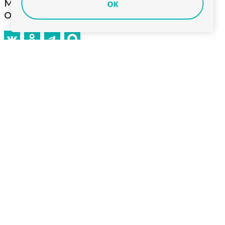
мемориальные доски в память
ок
о тренере и его ученике
На базе спортшколы по лёгкой атлетике
во Владимире открыли мемориальные доски
в память о тренере и его ученике. Евгений Герцен
проработал в этой школе 30 лет. Подготовил
20 кандидатов в мастера спорта и большое
количество спортсменов массовых разрядов.
Среди его учеников Максим Пушкарёв. Прошёл
путь от начинающего спортсмена до кандидата
в мастера спорта. Оба погибли на специальной
военной операции.
Право открыть мемориальные доски памяти
Герцена Евгения и Пушкарёва Максима
предоставили воспитанникам Евгения
Анатольевича — Болотову Сергею и Куликову Илье.