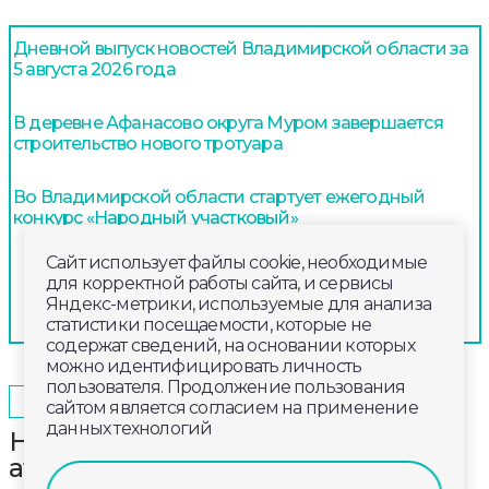
Дневной выпуск новостей Владимирской области за
5 августа 2026 года
В деревне Афанасово округа Муром завершается
строительство нового тротуара
Во Владимирской области стартует ежегодный
конкурс «Народный участковый»
Сайт использует файлы cookie, необходимые
для корректной работы сайта, и сервисы
Яндекс-метрики, используемые для анализа
статистики посещаемости, которые не
содержат сведений, на основании которых
можно идентифицировать личность
пользователя. Продолжение пользования
2026-05-12
15:20
ОБЩЕСТВО
сайтом является согласием на применение
данных технологий
На базе спортшколы по лёгкой
атлетике во Владимире открыли