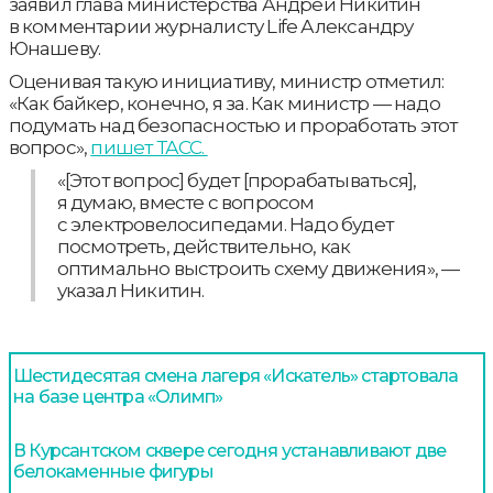
заявил глава министерства Андрей Никитин
в комментарии журналисту Life Александру
Юнашеву.
Оценивая такую инициативу, министр отметил:
«Как байкер, конечно, я за. Как министр — надо
подумать над безопасностью и проработать этот
вопрос»,
пишет ТАСС.
«[Этот вопрос] будет [прорабатываться],
я думаю, вместе с вопросом
с электровелосипедами. Надо будет
посмотреть, действительно, как
оптимально выстроить схему движения», —
указал Никитин.
Шестидесятая смена лагеря «Искатель» стартовала
на базе центра «Олимп»
В Курсантском сквере сегодня устанавливают две
белокаменные фигуры