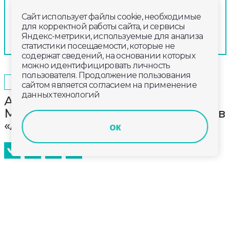
Сайт использует файлы cookie, необходимые
для корректной работы сайта, и сервисы
Яндекс-метрики, используемые для анализа
статистики посещаемости, которые не
содержат сведений, на основании которых
можно идентифицировать личность
пользователя. Продолжение пользования
2026-05-30
09:00
ОБЩЕСТВО
сайтом является согласием на применение
данных технологий
Автор литературного проекта
Матвей Мольков получил награду в
«Артеке»
ок
Матвей – воспитанник кинотеатральной студии
«Матроскин» областного Киноцентра, ученик
собинской школы №4. В «Артеке» ему вручили