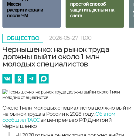
Месси
простой способ
в
раскритиковали
защитить деньги на
д
после ЧМ
счете
г
2026-05-27
11:00
ОБЩЕСТВО
Чернышенко: на рынок труда
должны выйти около 1 млн
молодых специалистов
Около 1 млн молодых специалистов должно выйти
на рынок труда в России к 2028 году.
Об этом
сообщил ТАСС
вице-премьер РФ Дмитрий
Чернышенко.
«К 2028 году на рынок труда должно выйти