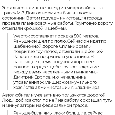
Это альтернативные выезд из микрорайона на
трассу М-7. Долгое время он был в плохом
состоянии. В этом году администрация города
провела планировочные работы. Грунтовую дорогу
отсыпали крошкой и щебнем.
Участок составляет порядка 500 метров.
Раньше он шел по полю. Сейчас он идет по
щебеночной дороге. Спланировали
покрытие грунтовое, отсыпали щебенкой.
Разровняли покрытие и уплотнили. В
настоящее время получили хорошее
ровное твердое щебеночное покрытие
между двумя населенными пунктами, -
Дмитрий Еропов, и. о. начальника
управления жилищно-коммунального
хозяйства администрации г. Владимира.
Автолюбители уже активно пользуются дорогой.
Люди добираются по ней на работу, сокращая путь
и минуя заторы на федеральной трассе.
Раньше были ямы, лужи большие. сейчас