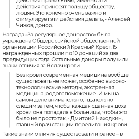
действия правильные, именно эти
действия приносят польщу обществу,
людям. Это конечно очень важно и
стимулирует эти действия делать, - Алексей
Чижов, донор.
Награда «За регулярное донорство» была
учреждена Общероссийской общественной
организации Российский Красный Крест. 15
награжденных прошли по 10 донаций за два
предыдущих года. Остальные доноры получили
знаки отличия за 8 сдач крови.
Без крови современная медицина вообще
существовать не может, особенно высоко-
технологические методы, экстренная
медицина, родовспоможение . И мы на
самом деле внимательно, тщательно
следим за тем, чтобы каждая сданная доха
крови она попадала в больницы, чтобы это
было не просто так, - Дмитрий Находкин,
главный врач станции переливания крови.
Такие знаки отличия существовали и ранее – в