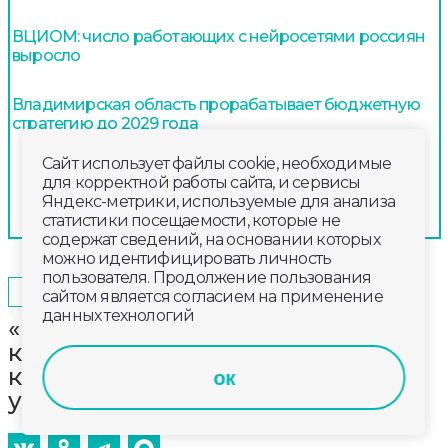
ВЦИОМ: число работающих с нейросетями россиян
выросло
Владимирская область прорабатывает бюджетную
стратегию до 2029 года
Сайт использует файлы cookie, необходимые
для корректной работы сайта, и сервисы
Яндекс-метрики, используемые для анализа
статистики посещаемости, которые не
содержат сведений, на основании которых
можно идентифицировать личность
пользователя. Продолжение пользования
2025-10-19
09:30
ОБЩЕСТВО
сайтом является согласием на применение
данных технологий
«Камерный хор «Распев» откроет
концертный сезон новой
концертной программой «Куда
ок
уходит детство»