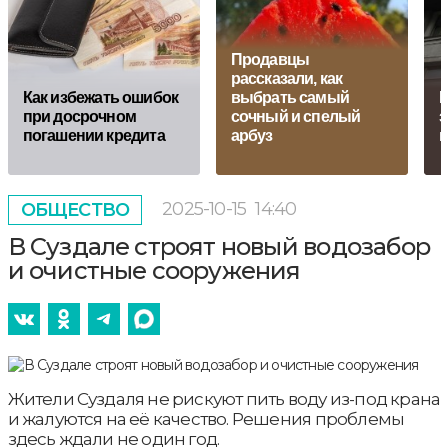
Продавцы
рассказали, как
Кaк избежать ошибок
выбрать самый
Г
при досрочном
сочный и спелый
з
погашении кредита
арбуз
п
2025-10-15
14:40
ОБЩЕСТВО
В Суздале строят новый водозабор
и очистные сооружения
Жители Суздаля не рискуют пить воду из-под крана
и жалуются на её качество. Решения проблемы
здесь ждали не один год.