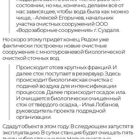
состоянии, но мы, конечно, делаем всё от
нас зависящее, чтобы вода была как можно
чище, - Алексей Егорычев, начальник
участка очистных сооружений ООО
«Водозаборные сооружения» г. Суздаля.
Но скоро этому придёт конец. Рядом уже
фактически построены новые очистные
сооружения с многоуровневой биологической
очисткой сточных вод.
Происходит отсев крупных фракций. И
далее сток поступает в резервуар. Здесь
происходит биологическая очистка с
подачей воздуха для интенсификации
процессов. Далее происходит осадок ила.
И очищается биологически очищенный
сток от твёрдого осадка, - Илья Лобанов,
руководитель проекта подрядной
организации.
Сдадут объект в этом году. В следующем запустят в
эксплуатацию. В сутки станция будет очищать пять
тысяч кубов сточных вод. Новые очистные