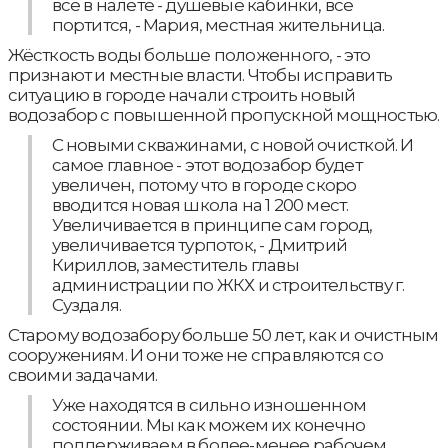
всё в налёте - душевые кабинки, всё
портится, - Мария, местная жительница.
Жёсткость воды больше положенного, - это
признают и местные власти. Чтобы исправить
ситуацию в городе начали строить новый
водозабор с повышенной пропускной мощностью.
С новыми скважинами, с новой очисткой. И
самое главное - этот водозабор будет
увеличен, потому что в городе скоро
вводится новая школа на 1 200 мест.
Увеличивается в принципе сам город,
увеличивается турпоток, - Дмитрий
Кириллов, заместитель главы
администрации по ЖКХ и строительству г.
Суздаля.
Старому водозабору больше 50 лет, как и очистным
сооружениям. И они тоже не справляются со
своими задачами.
Уже находятся в сильно изношенном
состоянии. Мы как можем их конечно
поддерживаем в более-менее рабочем