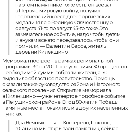
на этом памятнике тоже есть, он воевал
в Первую мировую войну, получил
Георгиевский крест, две Георгиевских
медали. И всю Великую Отечественную
с августа 41-го по август 45-го тоже. Это
замечательное событие, надо чтобы детям
и внукам все это передавалось, чтобы они
помнили, — Валентин Серов, житель
деревни Килекшино.
Мемориал построен в рамках региональной
программы 30 на 70. По ее условиям 30 процентов
необходимой суммы собрали жители, а 70 —
выделило областное правительство. Помощь
оказали также руководство района и Нагорного
сельского поселения. Открытие мемориала
в Килекшино — уже четвертое подобное событие
в Петушинском районе. В год 80-летия Победы
памятные места появились и в других населенных
пунктах.
Два Вечных огня — Костерево, Покров,
в Санино мы открывали памятник, сейчас