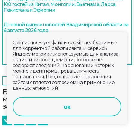
100 гостей из Китая, Монголии, Вьетнама, Лаоса,
Пакистана и Эфиопии
Дневной выпуск новостей Владимирской области за
6 августа 2026 года
Сайт использует файлы cookie, необходимые
для корректной работы сайта, и сервисы
Яндекс-метрики, используемые для анализа
статистики посещаемости, которые не
содержат сведений, на основании которых
можно идентифицировать личность
пользователя. Продолжение пользования
2025-10-18
08:00
ОБЩЕСТВО
сайтом является согласием на применение
данных технологий
Бронзовую награду чемпионата
мира по борьбе среди ветеранов
завоевал Петр Мотовилов
ок