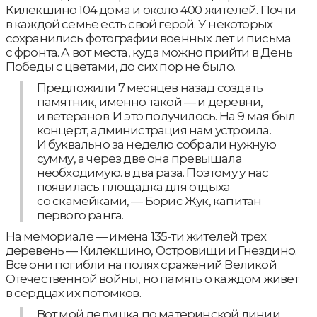
Килекшино 104 дома и около 400 жителей. Почти
в каждой семье есть свой герой. У некоторых
сохранились фотографии военных лет и письма
с фронта. А вот места, куда можно прийти в День
Победы с цветами, до сих пор не было.
Предложили 7 месяцев назад создать
памятник, именно такой — и деревни,
и ветеранов. И это получилось. На 9 мая был
концерт, администрация нам устроила.
И буквально за неделю собрали нужную
сумму, а через две она превышала
необходимую. в два раза. Поэтому у нас
появилась площадка для отдыха
со скамейками, — Борис Жук, капитан
первого ранга.
На мемориале — имена 135-ти жителей трех
деревень — Килекшино, Островищи и Гнездино.
Все они погибли на полях сражений Великой
Отечественной войны, но память о каждом живет
в сердцах их потомков.
Вот мой дедушка по материнской линии,