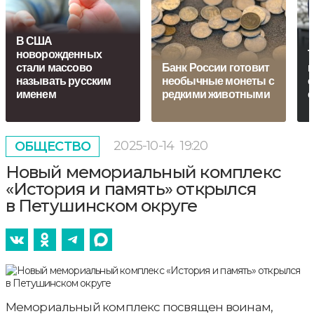
В США
новорожденных
Т
стали массово
Банк России готовит
м
называть русским
необычные монеты с
о
именем
редкими животными
2025-10-14
19:20
ОБЩЕСТВО
Новый мемориальный комплекс
«История и память» открылся
в Петушинском округе
Мемориальный комплекс посвящен воинам,