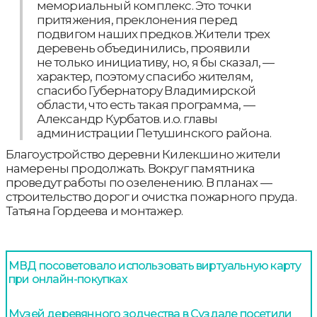
мемориальный комплекс. Это точки
притяжения, преклонения перед
подвигом наших предков. Жители трех
деревень объединились, проявили
не только инициативу, но, я бы сказал, —
характер, поэтому спасибо жителям,
спасибо Губернатору Владимирской
области, что есть такая программа, —
Александр Курбатов. и.о. главы
администрации Петушинского района.
Благоустройство деревни Килекшино жители
намерены продолжать. Вокруг памятника
проведут работы по озеленению. В планах —
строительство дорог и очистка пожарного пруда.
Татьяна Гордеева и монтажер.
МВД посоветовало использовать виртуальную карту
при онлайн-покупках
Музей деревянного зодчества в Суздале посетили