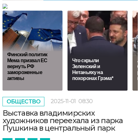
Финский политик
Мема призвал ЕС
Что скрыли
A
вернуть РФ
Зеленский и
б
замороженные
Нетаньяху на
активы
похоронах Грэма*
к
2025-11-01
08:30
ОБЩЕСТВО
Выставка владимирских
художников переехала из парка
Пушкина в центральный парк