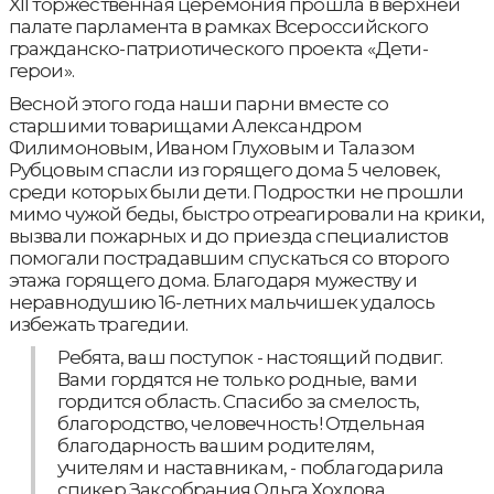
XII торжественная церемония прошла в верхней
палате парламента в рамках Всероссийского
гражданско-патриотического проекта «Дети-
герои».
Весной этого года наши парни вместе со
старшими товарищами Александром
Филимоновым, Иваном Глуховым и Талазом
Рубцовым спасли из горящего дома 5 человек,
среди которых были дети. Подростки не прошли
мимо чужой беды, быстро отреагировали на крики,
вызвали пожарных и до приезда специалистов
помогали пострадавшим спускаться со второго
этажа горящего дома. Благодаря мужеству и
неравнодушию 16-летних мальчишек удалось
избежать трагедии.
Ребята, ваш поступок - настоящий подвиг.
Вами гордятся не только родные, вами
гордится область. Спасибо за смелость,
благородство, человечность! Отдельная
благодарность вашим родителям,
учителям и наставникам, - поблагодарила
спикер Заксобрания Ольга Хохлова.