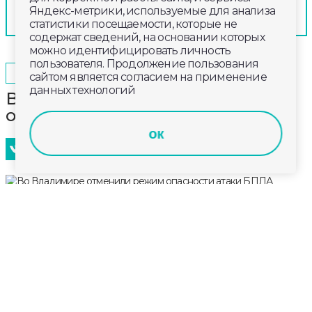
Яндекс-метрики, используемые для анализа
статистики посещаемости, которые не
содержат сведений, на основании которых
можно идентифицировать личность
пользователя. Продолжение пользования
2025-10-31
13:11
ОБЩЕСТВО
сайтом является согласием на применение
данных технологий
Во Владимире отменили режим
опасности атаки БПЛА
ок
МЧС сообщило, что Владимирской области пока не
угрожают атаки беспилотников. Особый режим
был введен утром, после повреждения объектов в
микрорайоне Энергетик БПЛА.
Никто не пострадал. Инфраструктура работает.
Садики в Энергетике сегодня закрыты, школа № 45
переведена на дистант. С жителями пообщались
глава региона Александр Авдеев и городские