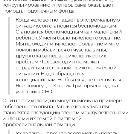
консультированию и теперь сама оказывает
помощь подопечным фонда.
Когда человек попадает в экстремальную
ситуацию, он становится беспомощным.
Становится беспомощным как маленький
ребенок. У меня было тяжелое горевание.
Мы проходили тяжелое горевание и мне
помогли избавиться от чувства вины,
другого характера психологических
проблем. Человек один не может
справиться в сложной психологической
ситуации. Надо обращаться
к специалистам. Не бояться, не стесняться.
Все помогут, — Ксения Григорьева, вдова
участника СВО.
Они не психологи, но могут помочь на примере
собственного опыта. Равные консультанты
становятся связующим звеном между ветеранами
и членами их семей с системой
профессиональной помощи.
Их задача — прежде всего мотивировать