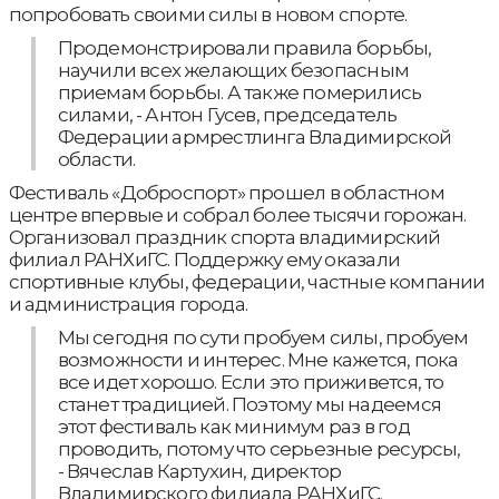
попробовать своими силы в новом спорте.
Продемонстрировали правила борьбы,
научили всех желающих безопасным
приемам борьбы. А также померились
силами, - Антон Гусев, председатель
Федерации армрестлинга Владимирской
области.
Фестиваль «Доброспорт» прошел в областном
центре впервые и собрал более тысячи горожан.
Организовал праздник спорта владимирский
филиал РАНХиГС. Поддержку ему оказали
спортивные клубы, федерации, частные компании
и администрация города.
Мы сегодня по сути пробуем силы, пробуем
возможности и интерес. Мне кажется, пока
все идет хорошо. Если это приживется, то
станет традицией. Поэтому мы надеемся
этот фестиваль как минимум раз в год
проводить, потому что серьезные ресурсы,
- Вячеслав Картухин, директор
Владимирского филиала РАНХиГС.