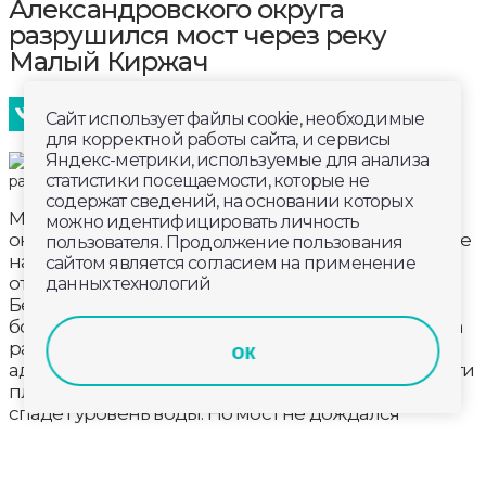
Александровского округа
разрушился мост через реку
Малый Киржач
Сайт использует файлы cookie, необходимые
для корректной работы сайта, и сервисы
Яндекс-метрики, используемые для анализа
статистики посещаемости, которые не
содержат сведений, на основании которых
Мост является единственным выходом к
можно идентифицировать личность
окружному центру и ближайшим деревням. Ранее
пользователя. Продолжение пользования
наш телеканал уже рассказывал, как паводок
сайтом является согласием на применение
отрезал местных жителей от внешнего мира.
данных технологий
Бетонные плиты моста треснули из-за
большегрузного транспорта. Очередная трещина
разошлась по той же причине, уверены в
ок
администрации округа. Еще в конце апреля власти
планировали осмотреть конструкцию, как только
спадет уровень воды. Но мост не дождался
осмотра.
На данном этапе назначено проведение