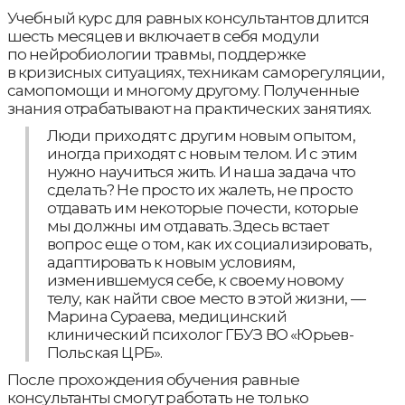
Учебный курс для равных консультантов длится
шесть месяцев и включает в себя модули
по нейробиологии травмы, поддержке
в кризисных ситуациях, техникам саморегуляции,
самопомощи и многому другому. Полученные
знания отрабатывают на практических занятиях.
Люди приходят с другим новым опытом,
иногда приходят с новым телом. И с этим
нужно научиться жить. И наша задача что
сделать? Не просто их жалеть, не просто
отдавать им некоторые почести, которые
мы должны им отдавать. Здесь встает
вопрос еще о том, как их социализировать,
адаптировать к новым условиям,
изменившемуся себе, к своему новому
телу, как найти свое место в этой жизни, —
Марина Сураева, медицинский
клинический психолог ГБУЗ ВО «Юрьев-
Польская ЦРБ».
После прохождения обучения равные
консультанты смогут работать не только