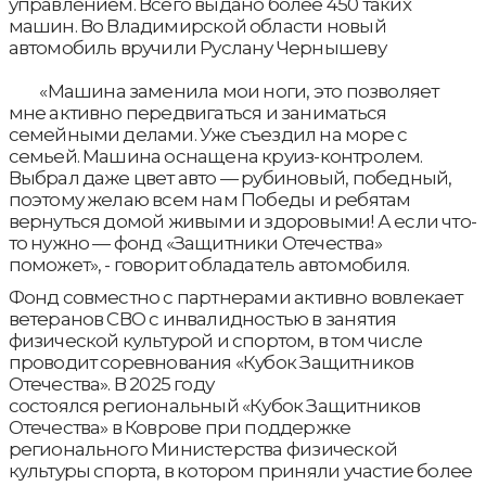
управлением. Всего выдано более 450 таких
машин. Во Владимирской области новый
автомобиль вручили Руслану Чернышеву
«Машина заменила мои ноги, это позволяет
мне активно передвигаться и заниматься
семейными делами. Уже съездил на море с
семьей. Машина оснащена круиз-контролем.
Выбрал даже цвет авто — рубиновый, победный,
поэтому желаю всем нам Победы и ребятам
вернуться домой живыми и здоровыми! А если что-
то нужно — фонд «Защитники Отечества»
поможет», - говорит обладатель автомобиля.
Фонд совместно с партнерами активно вовлекает
ветеранов СВО с инвалидностью в занятия
физической культурой и спортом, в том числе
проводит соревнования «Кубок Защитников
Отечества». В 2025 году
состоялся региональный «Кубок Защитников
Отечества» в Коврове при поддержке
регионального Министерства физической
культуры спорта, в котором приняли участие более