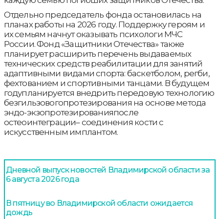
Отдельно председатель фонда остановилась на
планах работы на 2026 году. Поддержку героям и
их семьям начнут оказывать психологи МЧС
России. Фонд «Защитники Отечества» также
планирует расширить перечень выдаваемых
технических средств реабилитации для занятий
адаптивными видами спорта: баскетболом, регби,
фехтованием и спортивными танцами. В будущем
годупланируется внедрить передовую технологию
безгильзовогопротезирования на основе метода
эндо-экзопротезированияпосле
остеоинтеграции– соединения кости с
искусственным имплантом.
Дневной выпуск новостей Владимирской области за
6 августа 2026 года
В пятницу во Владимирской области ожидается
дождь