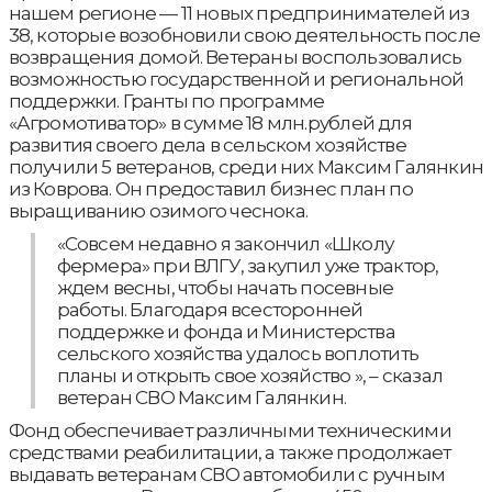
нашем регионе — 11 новых предпринимателей из
38, которые возобновили свою деятельность после
возвращения домой. Ветераны воспользовались
возможностью государственной и региональной
поддержки. Гранты по программе
«Агромотиватор» в сумме 18 млн.рублей для
развития своего дела в сельском хозяйстве
получили 5 ветеранов, среди них Максим Галянкин
из Коврова. Он предоставил бизнес план по
выращиванию озимого чеснока.
«Совсем недавно я закончил «Школу
фермера» при ВЛГУ, закупил уже трактор,
ждем весны, чтобы начать посевные
работы. Благодаря всесторонней
поддержке и фонда и Министерства
сельского хозяйства удалось воплотить
планы и открыть свое хозяйство », – сказал
ветеран СВО Максим Галянкин.
Фонд обеспечивает различными техническими
средствами реабилитации, а также продолжает
выдавать ветеранам СВО автомобили с ручным