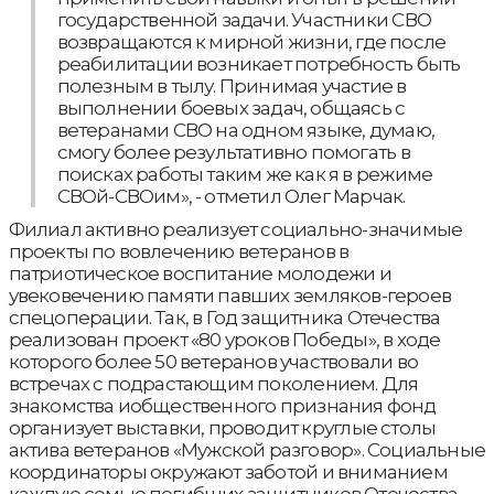
государственной задачи. Участники СВО
возвращаются к мирной жизни, где после
реабилитации возникает потребность быть
полезным в тылу. Принимая участие в
выполнении боевых задач, общаясь с
ветеранами СВО на одном языке, думаю,
смогу более результативно помогать в
поисках работы таким же как я в режиме
СВОй-СВОим», - отметил Олег Марчак.
Филиал активно реализует социально-значимые
проекты по вовлечению ветеранов в
патриотическое воспитание молодежи и
увековечению памяти павших земляков-героев
спецоперации. Так, в Год защитника Отечества
реализован проект «80 уроков Победы», в ходе
которого более 50 ветеранов участвовали во
встречах с подрастающим поколением. Для
знакомства иобщественного признания фонд
организует выставки, проводит круглые столы
актива ветеранов «Мужской разговор». Социальные
координаторы окружают заботой и вниманием
каждую семью погибших защитников Отечества.