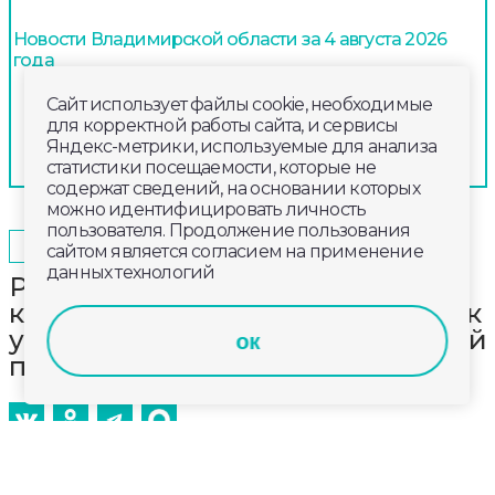
Новости Владимирской области за 4 августа 2026
года
Сайт использует файлы cookie, необходимые
для корректной работы сайта, и сервисы
Яндекс-метрики, используемые для анализа
статистики посещаемости, которые не
содержат сведений, на основании которых
можно идентифицировать личность
пользователя. Продолжение пользования
2025-12-26
19:00
ОБЩЕСТВО
сайтом является согласием на применение
данных технологий
Реактор БРЕСТ-ОД-300 обретает
контур. Специалисты приступили к
установке оболочек периферийной
ок
полости