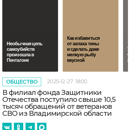
Как избавиться
Необычная цепь
от запаха тины
самоубийств
и сделать даже
У
произошла в
мелкую рыбу
€
Пентагоне
вкусной
п
2025-12-27
18:00
ОБЩЕСТВО
В филиал фонда Защитники
Отечества поступило свыше 10,5
тысяч обращений от ветеранов
СВО из Владимирской области