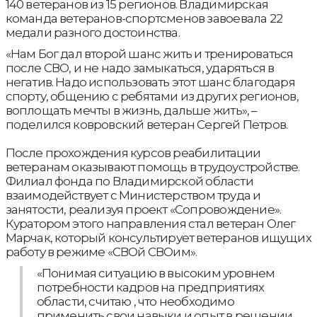
140 ветеранов из 15 регионов. Владимирская
команда ветеранов-спортсменов завоевала 22
медали разного достоинства.
«Нам Бог дал второй шанс жить и тренироваться
после СВО, и не надо замыкаться, ударяться в
негатив. Надо использовать этот шанс благодаря
спорту, общению с ребятами из других регионов,
воплощать мечты в жизнь, дальше жить», –
поделился ковровский ветеран Сергей Петров.
После прохождения курсов реабилитации
ветеранам оказывают помощь в трудоустройстве.
Филиал фонда по Владимирской области
взаимодействует с Министерством труда и
занятости, реализуя проект «Сопровождение».
Куратором этого направления стал ветеран Олег
Марчак, который консультирует ветеранов ищущих
работу в режиме «СВОй СВОим».
«Понимая ситуацию в высоким уровнем
потребности кадров на предприятиях
области, считаю , что необходимо
применить свои навыки и опыт в решении