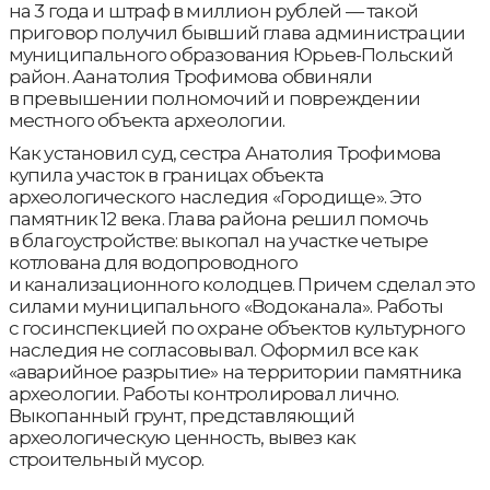
на 3 года и штраф в миллион рублей — такой
приговор получил бывший глава администрации
муниципального образования Юрьев-Польский
район. Аанатолия Трофимова обвиняли
в превышении полномочий и повреждении
местного объекта археологии.
Как установил суд, сестра Анатолия Трофимова
купила участок в границах объекта
археологического наследия «Городище». Это
памятник 12 века. Глава района решил помочь
в благоустройстве: выкопал на участке четыре
котлована для водопроводного
и канализационного колодцев. Причем сделал это
силами муниципального «Водоканала». Работы
с госинспекцией по охране объектов культурного
наследия не согласовывал. Оформил все как
«аварийное разрытие» на территории памятника
археологии. Работы контролировал лично.
Выкопанный грунт, представляющий
археологическую ценность, вывез как
строительный мусор.