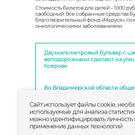
Стоимость билетов для детей – 1000 ру
свободный. Все собранные средства б
благотворительный фонд «Маруся», п
онкологическими заболеваниями.
Двухкилометровый бульвар с цв
велодорожками сделают на улиц
Коврове
Во Владимирской области общ
проверили состояние изолятор
содержания заключенных
Сайт использует файлы cookie, необ
используемые для анализа статисти
можно идентифицировать личность п
«Энергосбыт Волга» продолжает
применение данных технологий
конкурс журналистских работ «