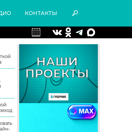
ДИО
КОНТАКТЫ
иткой
а
ь
й
ной
реход
овать
айн-