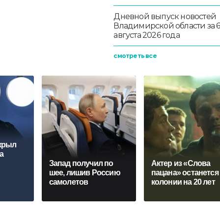
Дневной выпуск новостей
Владимирской области за 
августа 2026 года
смотреть все
крыл
а
Запад получил по
Актер из «Слова
шее, лишив Россию
пацана» останется
самолетов
колонии на 20 лет