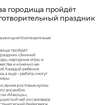
ва городища пройдёт
готворительный праздник
одища пройдёт
праздник «Зимний
воды, народные игры и
жества и конечно же
ой. Каждый ребёнок
, а ещё – ребята смогут
ниры.
и, яркие ростовые куклы
ого ансамбля
сни «Макошь»,
ушистый чай из самовара
станет яркий фейерверк.