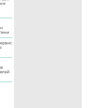
 км
ен
епени
сервис
я
ра
телей