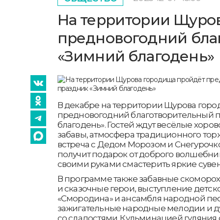
На территории Щуро
предновогодний бла
«Зимний благодень»
В декабре на территории Щурова гор
предновогодний благотворительный 
благодень». Гостей ждут весёлые хоро
забавы, атмосфера традиционного тор
встреча с Дедом Морозом и Снегурочк
получит подарок от доброго волшебника
своими руками смастерить яркие суве
В программе также забавные скоморох
и сказочные герои, выступление детск
«Смородина» и ансамбля народной пе
зажигательные народные мелодии и д
со сладостями. Кульминацией гуляния 