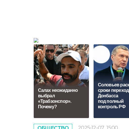
Соловьев рас
Салах неожиданно
сроки переход
выбрал
Донбасса
«Трабзонспор».
под полный
Почему?
контроль РФ
2025-12-07
15:00
ОБЩЕСТВО