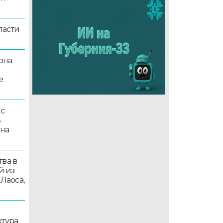
ласти
она
е
 с
ь
 на
ва в
й из
 Лаоса,
ктура