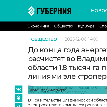
НОВО
Экономика
Общество
Культура
Спо
2025-12-06
14:00
ОБЩЕСТВО
До конца года энерг
расчистят во Владим
области 1,8 тысяч га 
линиями электропер
Фото: Владимирэнерго
В Правительстве Владимирской област
электросетевого комплекса региона к 