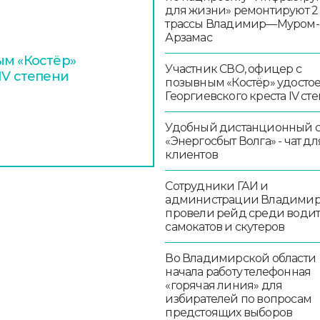
для жизни» ремонтируют 2
трассы Владимир—Муром-
Арзамас
ым «Костёр»
Участник СВО, офицер с
IV степени
позывным «Костёр» удосто
Георгиевского креста IV ст
Удобный дистанционный 
«Энергосбыт Волга» - чат дл
клиентов
Сотрудники ГАИ и
администрации Владими
провели рейд среди води
самокатов и скутеров
Во Владимирской области
начала работу телефонная
«горячая линия» для
избирателей по вопросам
предстоящих выборов