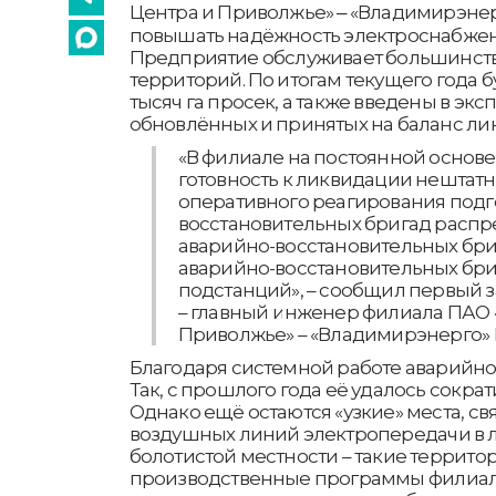
Центра и Приволжье» ‒ «Владимирэне
повышать надёжность электроснабжен
Предприятие обслуживает большинств
территорий. По итогам текущего года б
тысяч га просек, а также введены в экс
обновлённых и принятых на баланс ли
«В филиале на постоянной основ
готовность к ликвидации нештатн
оперативного реагирования подг
восстановительных бригад распр
аварийно-восстановительных бри
аварийно-восстановительных бр
подстанций», – сообщил первый 
– главный инженер филиала ПАО 
Приволжье» – «Владимирэнерго» 
Благодаря системной работе аварийно
Так, с прошлого года её удалось сократ
Однако ещё остаются «узкие» места, 
воздушных линий электропередачи в л
болотистой местности – такие террито
производственные программы филиала