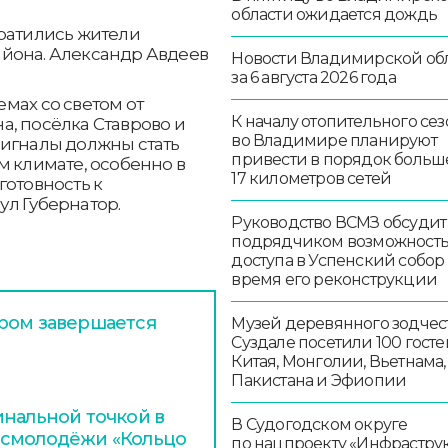
области ожидается дождь
братились жители
йона. Александр Авдеев
Новости Владимирской об
за 6 августа 2026 года
мах со светом от
К началу отопительного сез
, посёлка Ставрово и
во Владимире планируют
сигналы должны стать
привести в порядок больш
м климате, особенно в
17 километров сетей
готовность к
л Губернатор.
Руководство ВСМЗ обсудит
подрядчиком возможност
доступа в Успенский собор
время его реконструкции
ром завершается
Музей деревянного зодчест
Суздале посетили 100 госте
Китая, Монголии, Вьетнама,
Пакистана и Эфиопии
инальной точкой в
В Судогодском округе
осмолодёжи «Кольцо
по нацпроекту «Инфрастру