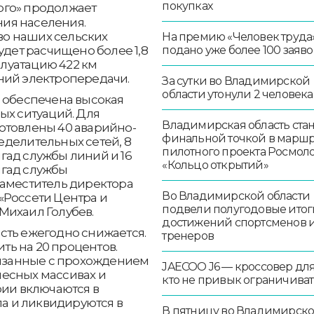
покупках
рго» продолжает
ия населения.
о наших сельских
На премию «Человек труда
удет расчищено более 1,8
подано уже более 100 заяво
плуатацию 422 км
ний электропередачи.
За сутки во Владимирской
области утонули 2 человека
е обеспечена высокая
ых ситуаций. Для
Владимирская область стан
отовлены 40 аварийно-
финальной точкой в маршр
еделительных сетей, 8
пилотного проекта Росмо
гад службы линий и 16
«Кольцо открытий»
игад службы
заместитель директора
Во Владимирской области
«Россети Центра и
подвели полугодовые итог
Михаил Голубев.
достижений спортсменов 
сть ежегодно снижается.
тренеров
ить на 20 процентов.
связанные с прохождением
JAECOO J6 — кроссовер для 
есных массивах и
кто не привык ограничиват
рии включаются в
 и ликвидируются в
В пятницу во Владимирск