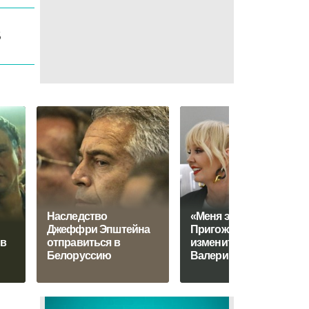
6
Наследство
«Меня это бесит»:
Джеффри Эпштейна
Пригожин решил
 в
отправиться в
измениться ради
Белоруссию
Валерии