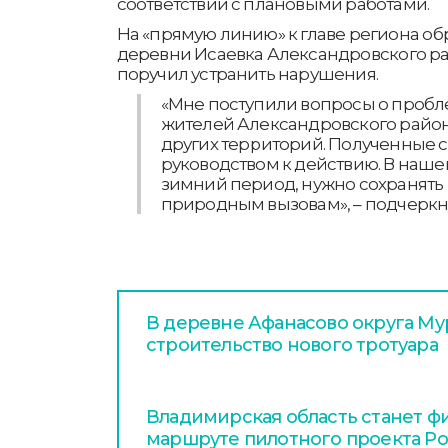
соответствии с плановыми работами.
На «прямую линию» к главе региона о
деревни Исаевка Александровского ра
поручил устранить нарушения.
«Мне поступили вопросы о пробле
жителей Александровского района
других территорий. Полученные 
руководством к действию. В наше
зимний период, нужно сохранять 
природным вызовам», – подчеркну
В деревне Афанасово округа Му
строительство нового тротуара
Владимирская область станет ф
маршруте пилотного проекта Р