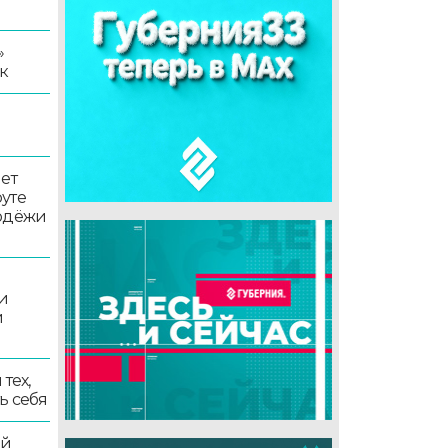
»
к
ет
уте
лодёжи
и
и
тех,
ь себя
ой