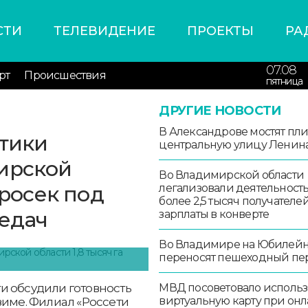
СТИ
ТЕЛЕВИДЕНИЕ
ПРОЕКТЫ
РА
07.08
рт
Происшествия
пятница
ДРУГИЕ НОВОСТИ
В Александрове мостят пл
етики
центральную улицу Ленин
ирской
Во Владимирской области
просек под
легализовали деятельност
более 2,5 тысяч получателе
едач
зарплаты в конверте
Во Владимире на Юбилей
переносят пешеходный пе
и обсудили готовность
МВД посоветовало использ
виртуальную карту при онл
зиме. Филиал «Россети