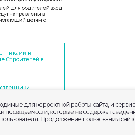
блей, для родителей вход
удут направлены в
омогающий детям с
етниками и
е Строителей в
ественники
ов временного
ходимые для корректной работы сайта, и серви
ки посещаемости, которые не содержат сведени
ользователя. Продолжение пользования сайто
 приём заявок на
Энергия слова»