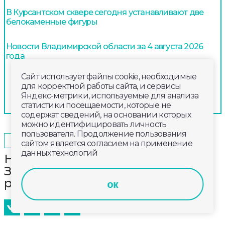
В Курсантском сквере сегодня устанавливают две
белокаменные фигуры
Новости Владимирской области за 4 августа 2026
года
Сайт использует файлы cookie, необходимые
для корректной работы сайта, и сервисы
Яндекс-метрики, используемые для анализа
статистики посещаемости, которые не
содержат сведений, на основании которых
можно идентифицировать личность
пользователя. Продолжение пользования
2025-10-31
12:00
ОБЩЕСТВО
сайтом является согласием на применение
данных технологий
На завершение капремонта
Звездного дома добавили 31 млн
рублей
ок