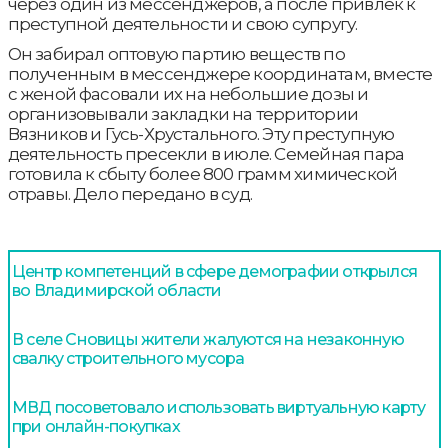
через один из мессенджеров, а после привлек к
преступной деятельности и свою супругу.
Он забирал оптовую партию веществ по
полученным в мессенджере координатам, вместе
с женой фасовали их на небольшие дозы и
организовывали закладки на территории
Вязников и Гусь-Хрустального. Эту преступную
деятельность пресекли в июле. Семейная пара
готовила к сбыту более 800 грамм химической
отравы. Дело передано в суд.
Центр компетенций в сфере демографии открылся
во Владимирской области
В селе Сновицы жители жалуются на незаконную
свалку строительного мусора
МВД посоветовало использовать виртуальную карту
при онлайн-покупках