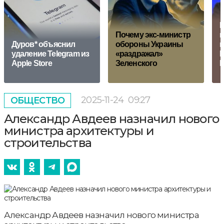
М
Почему экс-министр
н
Дуров* объяснил
обороны Украины
в
удаление Telegram из
«раздражал»
П
Apple Store
Зеленского
2025-11-24
09:27
ОБЩЕСТВО
Александр Авдеев назначил нового
министра архитектуры и
строительства
Александр Авдеев назначил нового министра