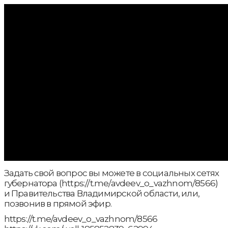
Задать свой вопрос вы можете в социальных сетях
губернатора (https://t.me/avdeev_o_vazhnom/8566)
и Правительства Владимирской области, или,
позвонив в прямой эфир.
https://t.me/avdeev_o_vazhnom/8566