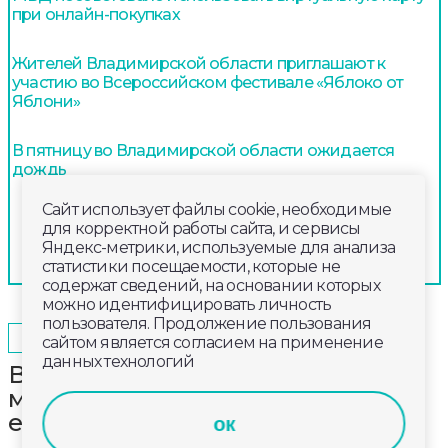
при онлайн-покупках
Жителей Владимирской области приглашают к
участию во Всероссийском фестивале «Яблоко от
Яблони»
В пятницу во Владимирской области ожидается
дождь
Сайт использует файлы cookie, необходимые
для корректной работы сайта, и сервисы
Яндекс-метрики, используемые для анализа
статистики посещаемости, которые не
содержат сведений, на основании которых
можно идентифицировать личность
пользователя. Продолжение пользования
2025-11-24
08:00
ОБЩЕСТВО
сайтом является согласием на применение
данных технологий
В Киржаче прошёл второй
межрегиональный турнир по
единоборствам «Кубок Вызова»
ок