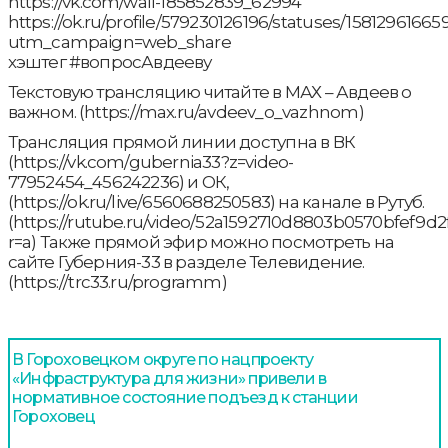
https://vk.com/wall-185852839_62994
https://ok.ru/profile/579230126196/statuses/1581296166
utm_campaign=web_share
хэштег #вопросАвдееву
Текстовую трансляцию читайте в МАХ – Авдеев о
важном. (https://max.ru/avdeev_o_vazhnom)
Трансляция прямой линии доступна в ВК
(https://vk.com/gubernia33?z=video-
77952454_456242236) и ОК,
(https://ok.ru/live/6560688250583) на канале в Рутуб.
(https://rutube.ru/video/52a1592710d8803b0570bfef9d2f
r=a) Также прямой эфир можно посмотреть на
сайте Губерния-33 в разделе Телевидение.
(https://trc33.ru/programm)
В Гороховецком округе по нацпроекту
«Инфраструктура для жизни» привели в
нормативное состояние подъезд к станции
Гороховец