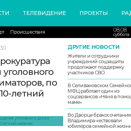
СТИ
ТЕЛЕВИДЕНИЕ
ПРОЕКТЫ
РА
08.08
рт
Происшествия
суббота
ДРУГИЕ НОВОСТИ
:30
Жители и сотрудники
прокуратура
учреждений соцзащиты
продолжают поддержку
 уголовного
участников СВО
иматоров, по
В Селивановском Семейно
 10-летний
МФЦ работает один из
соцсервисов «Няня в помо
маме»
Во Дворце бракосочетания
Владимира чествовали
юбиляров семейной жизн