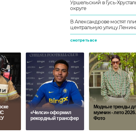
Уршельский в Гусь-Хруста
округе
В Александрове мостят пл
центральную улицу Ленин
смотреть все
рске
Модные тренды д
ЧС
«Челси» оформил
мужчин - лето 2026.
СУ
рекордный трансфер
Фото