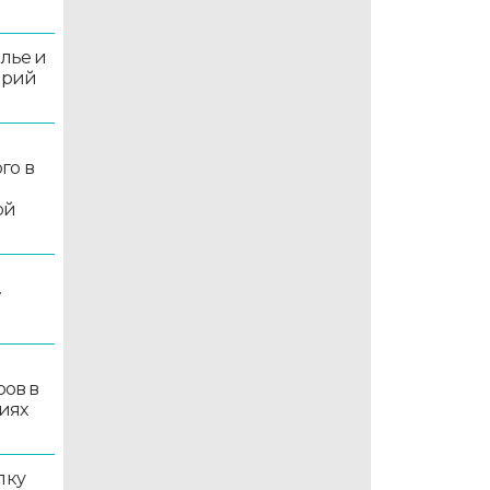
олье и
орий
го в
ой
7
ров в
иях
лку