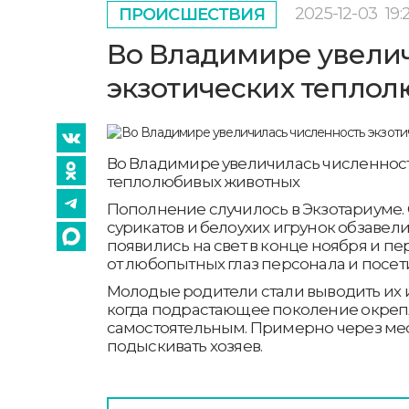
2025-12-03
19:
ПРОИСШЕСТВИЯ
Во Владимире увели
экзотических тепло
Во Владимире увеличилась численност
теплолюбивых животных
Пополнение случилось в Экзотариуме. 
сурикатов и белоухих игрунок обзаве
появились на свет в конце ноября и п
от любопытных глаз персонала и посет
Молодые родители стали выводить их и
когда подрастающее поколение окрепл
самостоятельным. Примерно через мес
подыскивать хозяев.