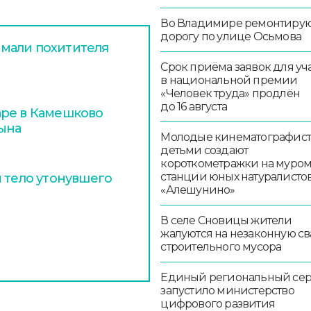
Во Владимире ремонтиру
дорогу по улице Осьмова
мали похитителя
Срок приёма заявок для уч
в национальной премии
«Человек труда» продлён
до 16 августа
аре в Камешково
сына
Молодые кинематографист
детьми создают
короткометражки на муро
станции юных натуралисто
и тело утонувшего
«Алешунино»
В селе Сновицы жители
жалуются на незаконную св
строительного мусора
Единый региональный се
запустило министерство
цифрового развития