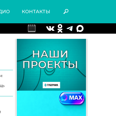
ДИО
КОНТАКТЫ
м
щь
и