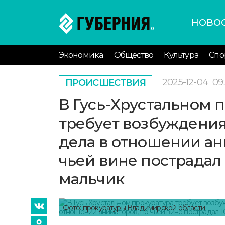
НОВО
Экономика
Общество
Культура
Спо
2025-12-04
09
ПРОИСШЕСТВИЯ
В Гусь-Хрустальном 
требует возбуждения
дела в отношении ан
чьей вине пострадал
мальчик
Фото: прокуратуры Владимирской области