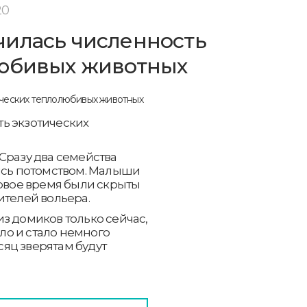
20
чилась численность
любивых животных
ь экзотических
Сразу два семейства
лись потомством. Малыши
ервое время были скрыты
ителей вольера.
з домиков только сейчас,
о и стало немного
яц зверятам будут