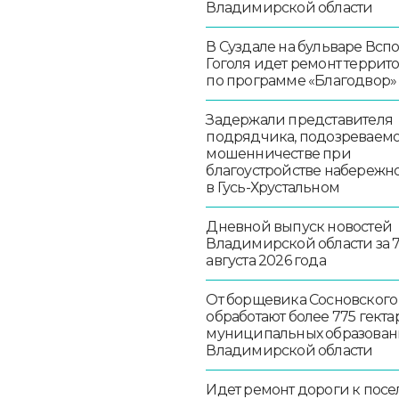
Владимирской области
В Суздале на бульваре Всп
Гоголя идет ремонт террит
по программе «Благодвор»
Задержали представителя
подрядчика, подозреваемо
мошенничестве при
благоустройстве набережн
в Гусь-Хрустальном
Дневной выпуск новостей
Владимирской области за 
августа 2026 года
От борщевика Сосновского
обработают более 775 гекта
муниципальных образован
Владимирской области
Идет ремонт дороги к посе