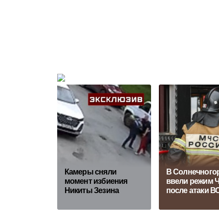
Камеры сняли
В Солнечного
момент избиения
ввели режим 
Никиты Зезина
после атаки В