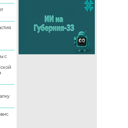
ют
астия
ы с
мской
в
алку
рвис