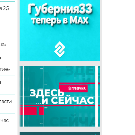
 2,5
ша»
й
тие»
й
ласти
йчас