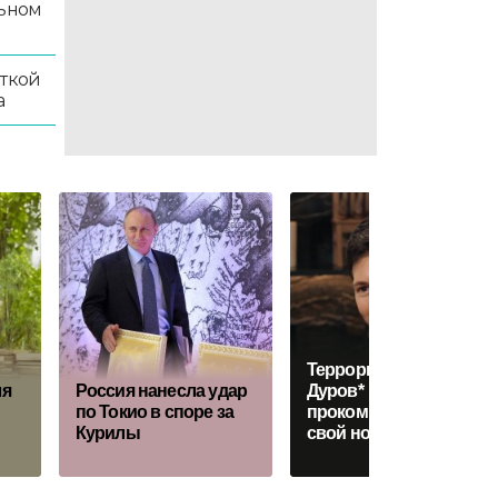
льном
иткой
а
Террорист Павел
ля
Россия нанесла удар
Дуров*
по Токио в споре за
прокомментировал
Курилы
свой новый статус