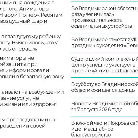
ании дня рождения в
ального. Аниматоры
Во Владимирской области в
раза увеличилась
Гарри Поттер». Ребятам
производительность
в воздушный шар и
осветительных устройств
в глаз другому ребенку.
Во Владимире отметят XVIII
гу. Выяснилось, что у
праздник рукоделия «Лев
лась операция.
аниматоры не
Судогодский комплексны
ой защиты при
центр успешно участвует в
 не информировали
проекте «АктивноеДолголе
водили в безопасную зону
В субботу во Владимирско
области ожидается дождь
таивают на возбуждении
азание услуг, не
Новости Владимирской об
и жизни или здоровья
за 7 августа 2026 года
ом преследовании на
В южной части Покрова се
проведении своей
идет масштабное
благоустройство