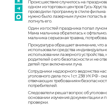
Происшествие случилось на празднов
одном из торговых центров Гусь-Хруст
проводили программу в стиле фильма «
нужно было лазерным лучом попасть 
лопнуть его.
Один из гостей праздника попал лучом 
Мама мальчика обратилась к офтальмоло
мальчика серьезная травма, потребова
Прокуратура обращает внимание, что 
использовали средства индивидуальн
использовании лазерного устройства,
родителей о его безопасности и не от
детей при включении луча.
Сотрудники надзорного ведомства нас
уголовного дела по ч. 1 ст. 238 УК РФ - ок
отвечающих требованиям безопасност
потребителей.
Следователи решат вопрос об уголовн
основании изучения документации и 
проверки.