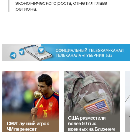
экономического роста, отметил глава
региона.
США разместили
V
СМИ: лучший игрок
более 50 тыс.
в
ЧМ перенесет
военных на Ближнем
и