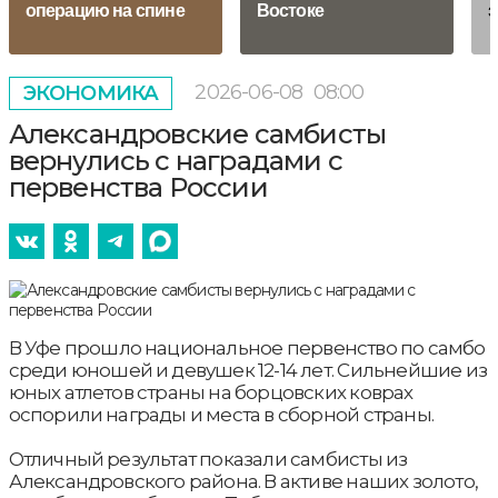
операцию на спине
Востоке
з
2026-06-08
08:00
ЭКОНОМИКА
Александровские самбисты
вернулись с наградами с
первенства России
В Уфе прошло национальное первенство по самбо
среди юношей и девушек 12-14 лет. Сильнейшие из
юных атлетов страны на борцовских коврах
оспорили награды и места в сборной страны.
Отличный результат показали самбисты из
Александровского района. В активе наших золото,