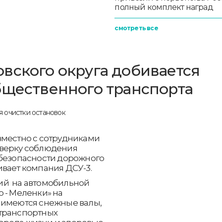
полный комплект наград
смотреть все
вского округа добивается
бщественного транспорта
вместно с сотрудниками
оверку соблюдения
 безопасности дорожного
ивает компания ДСУ-3.
ий на автомобильной
 - Меленки» на
 имеются снежные валы,
-транспортных