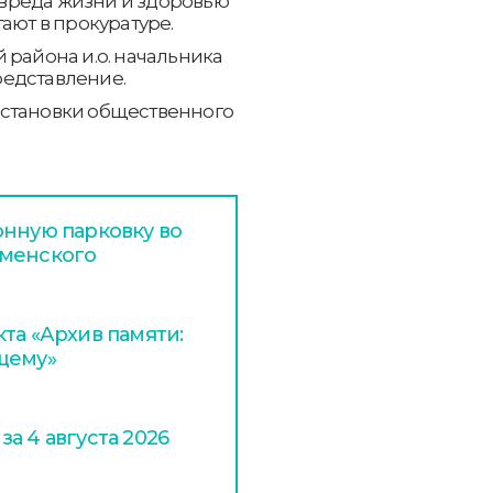
вреда жизни и здоровью
ают в прокуратуре.
 района и.о. начальника
редставление.
остановки общественного
онную парковку во
ыменского
та «Архив памяти:
щему»
а 4 августа 2026