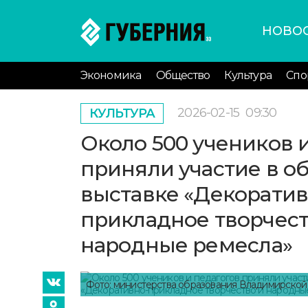
НОВО
Экономика
Общество
Культура
Спо
2026-02-15
09:30
КУЛЬТУРА
Около 500 учеников 
приняли участие в о
выставке «Декоратив
прикладное творчест
народные ремесла»
Фото: министерства образования Владимирской