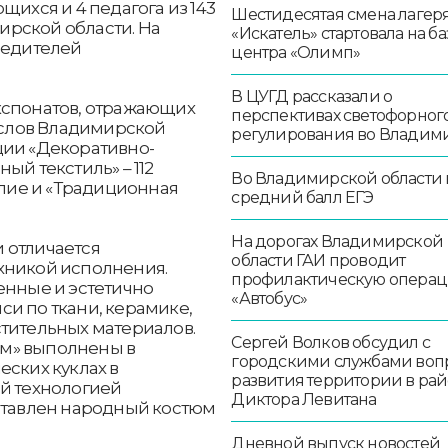
щихся и 4 педагога из 143
Шестидесятая смена лагер
рской области. На
«Искатель» стартовала на ба
бедителей
центра «Олимп»
В ЦУГД рассказали о
кспонатов, отражающих
перспективах светофорног
слов Владимирской
регулирования во Владим
ции «Декоративно-
ый текстиль» – 112
Во Владимирской области
елие и «Традиционная
средний балл ЕГЭ
На дорогах Владимирской
 отличается
области ГАИ проводит
хникой исполнения.
профилактическую опера
енные и эстетично
«Автобус»
и по ткани, керамике,
стительных материалов.
Сергей Волков обсудил с
м» выполнены в
городскими службами воп
еских куклах в
развития территории в ра
ой технологией
Диктора Левитана
дставлен народный костюм
Дневной выпуск новостей