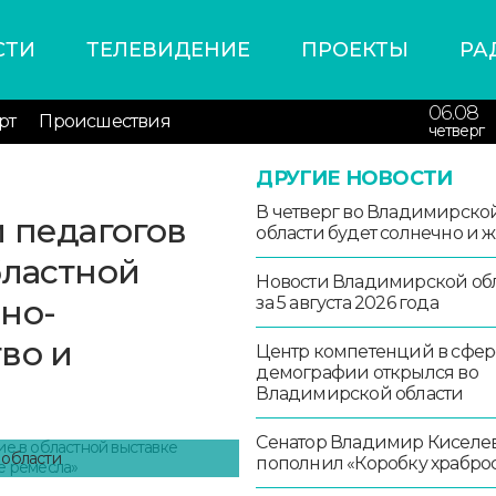
СТИ
ТЕЛЕВИДЕНИЕ
ПРОЕКТЫ
РА
06.08
рт
Происшествия
четверг
ДРУГИЕ НОВОСТИ
В четверг во Владимирско
и педагогов
области будет солнечно и 
бластной
Новости Владимирской об
но-
за 5 августа 2026 года
во и
Центр компетенций в сфер
демографии открылся во
Владимирской области
Сенатор Владимир Киселе
 области
пополнил «Коробку храбро