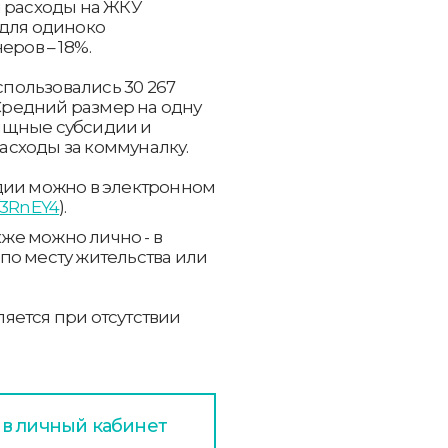
и расходы на ЖКУ
 для одиноко
ров – 18%.
пользовались 30 267
 Средний размер на одну
илищные субсидии и
сходы за коммуналку.
дии можно в электронном
u/3RnEY4
).
же можно лично - в
по месту жительства или
яется при отсутствии
 в личный кабинет