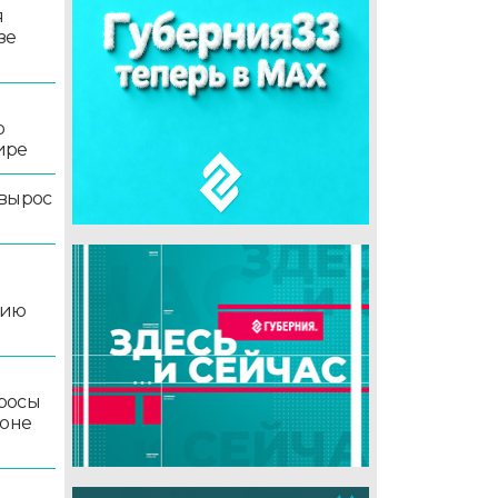
я
зе
о
ире
 вырос
цию
росы
йоне