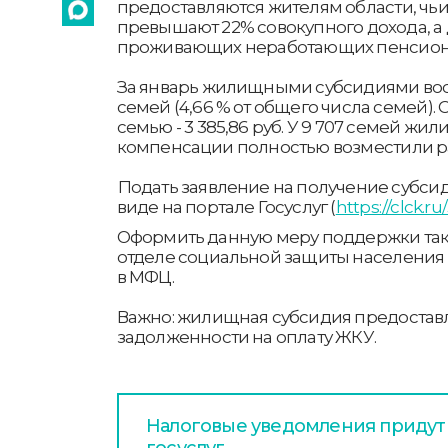
предоставляются жителям области, чь
превышают 22% совокупного дохода, а
проживающих неработающих пенсионе
За январь жилищными субсидиями вос
семей (4,66 % от общего числа семей).
семью - 3 385,86 руб. У 9 707 семей ж
компенсации полностью возместили ра
Подать заявление на получение субси
виде на портале Госуслуг (
https://clck.r
Оформить данную меру поддержки так
отделе социальной защиты населения 
в МФЦ.
Важно: жилищная субсидия предоставл
задолженности на оплату ЖКУ.
Налоговые уведомления придут
госуслуг