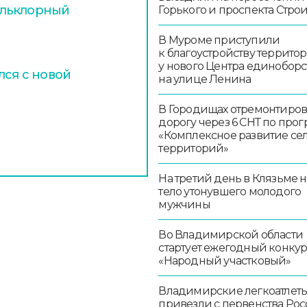
ольклорный
Горького и проспекта Стро
В Муроме приступили
к благоустройству террито
у нового Центра единоборс
лся с новой
на улице Ленина
В Городищах отремонтиро
дорогу через 6 СНТ по про
«Комплексное развитие се
территорий»
На третий день в Клязьме 
тело утонувшего молодого
мужчины
Во Владимирской области
стартует ежегодный конку
«Народный участковый»
Владимирские легкоатлет
привезли с первенства Ро