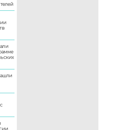
ителей
рии
тв
вали
грамме
льских
нашли
рс
ы
ссии