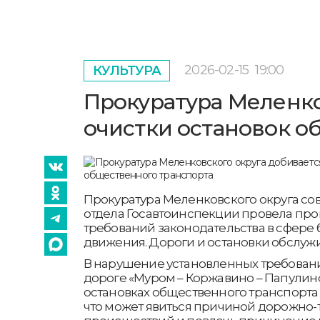
2026-02-15
19:00
КУЛЬТУРА
Прокуратура Меленко
очистки остановок о
Прокуратура Меленковского округа со
отдела Госавтоинспекции провела пр
требований законодательства в сфере
движения. Дороги и остановки обслуж
В нарушение установленных требован
дороге «Муром – Коржавино – Папулино
остановках общественного транспорта
что может явиться причиной дорожно