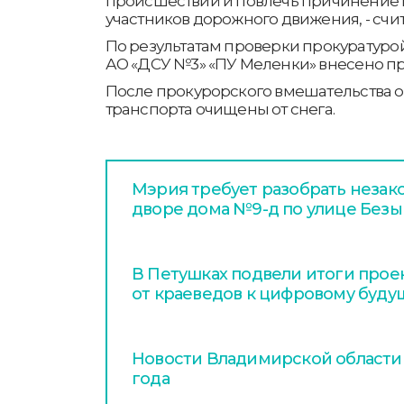
происшествий и повлечь причинение 
участников дорожного движения, - счит
По результатам проверки прокуратурой
АО «ДСУ №3» «ПУ Меленки» внесено п
После прокурорского вмешательства 
транспорта очищены от снега.
Мэрия требует разобрать незак
дворе дома №9-д по улице Без
В Петушках подвели итоги проек
от краеведов к цифровому буду
Новости Владимирской области з
года