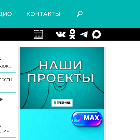
ДИО
КОНТАКТЫ
й
жарко
ласти
е
в
сти»