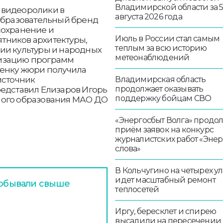
Владимирской области за 
 видеоролики в
августа 2026 года
«Образовательный бренд
сохранение и
Июль в России стал самым
тников архитектуры,
теплым за всю историю
ии культуры и народных
метеонаблюдений
лизацию программ
ценку жюри получила
источник
Владимирская область
продолжает оказывать
редставил Елизаров Игорь
поддержку бойцам СВО
ного образования МАО ДО
«Энергосбыт Волга» продо
приём заявок на конкурс
журналистских работ «Эне
слова»
В Кольчугино на четырех у
идет масштабный ремонт
побывали свыше
теплосетей
Иргу, бересклет и спирею
высадили на пересечении