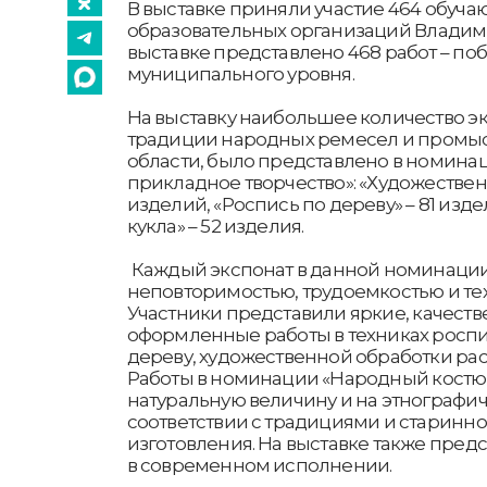
В выставке приняли участие 464 обучаю
образовательных организаций Владими
выставке представлено 468 работ – по
муниципального уровня.
На выставку наибольшее количество э
традиции народных ремесел и промы
области, было представлено в номина
прикладное творчество»: «Художественн
изделий, «Роспись по дереву» – 81 изд
кукла» – 52 изделия.
Каждый экспонат в данной номинации
неповторимостью, трудоемкостью и те
Участники представили яркие, качеств
оформленные работы в техниках роспис
дереву, художественной обработки ра
Работы в номинации «Народный костю
натуральную величину и на этнографич
соответствии с традициями и старинн
изготовления. На выставке также пре
в современном исполнении.