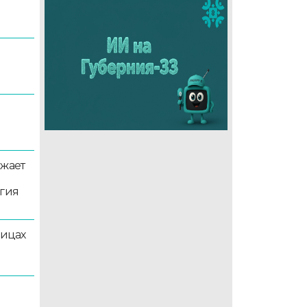
5
лжает
ргия
лицах