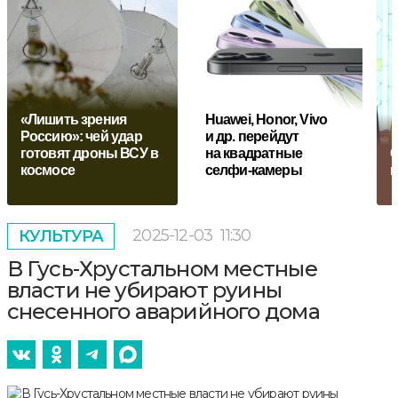
«Лишить зрения
Huawei, Honor, Vivo
Россию»: чей удар
и др. перейдут
готовят дроны ВСУ в
на квадратные
С
космосе
селфи-камеры
п
2025-12-03
11:30
КУЛЬТУРА
В Гусь-Хрустальном местные
власти не убирают руины
снесенного аварийного дома