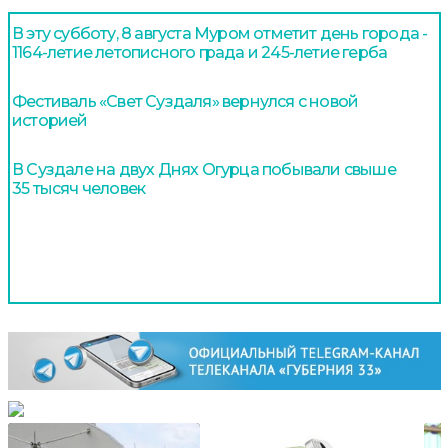
В эту субботу, 8 августа Муром отметит день города -
1164-летие летописного града и 245-летие герба
Фестиваль «Свет Суздаля» вернулся с новой
историей
В Суздале на двух Днях Огурца побывали свыше
35 тысяч человек