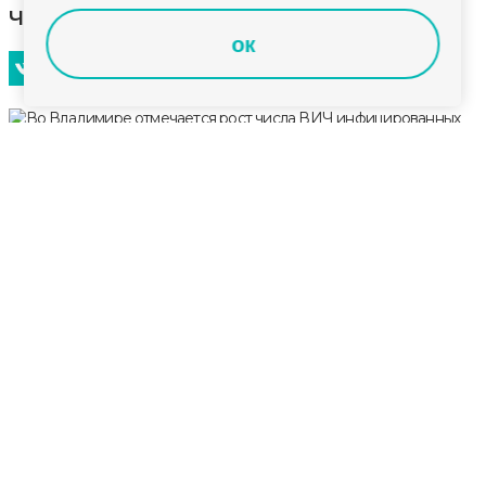
числа ВИЧ инфицированных
ок
За 10 месяцев этого года было зарегистрировано
более трехсот новых случаев ВИЧ-инфекции среди
жителей области, Основными факторами
заболевания являются недостаточная
информированность граждан о путях передачи
вируса и пренебрежительное отношение к
вопросам профилактики.
Какие пути передачи вируса, и какие способы его
профилактики. Эту тему с владимирскими
студентами ПИМУ обсудили эпидемиологи
регионального центра СПИД. Акция посвящена
Всемирному дню борьбы со СПИДом.
Я считаю, что нужно людей просвещать,
потому что по незнанию можно
травмировать других людей, у которых,