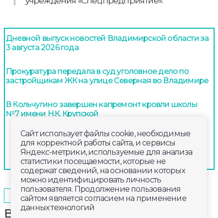
учреждения «Спецпредприятие».
Дневной выпуск новостей Владимирской области за
3 августа 2026 года
Прокуратура передала в суд уголовное дело по
застройщикам ЖК на улице Северная во Владимире
В Кольчугино завершен капремонт кровли школы
№7 имени Н.К. Крупской
Сайт использует файлы cookie, необходимые
для корректной работы сайта, и сервисы
Яндекс-метрики, используемые для анализа
статистики посещаемости, которые не
содержат сведений, на основании которых
можно идентифицировать личность
пользователя. Продолжение пользования
2025-12-02
14:40
КУЛЬТУРА
сайтом является согласием на применение
данных технологий
Во Владимире отмечается рост