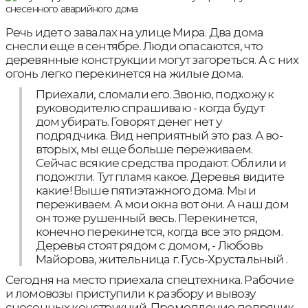
Речь идет о завалах на улице Мира. Два дома
снесли еще в сентябре. Люди опасаются, что
деревянные конструкции могут загореться. А с них
огонь легко перекинется на жилые дома.
Приехали, сломали его. Звоню, подхожу к
руководителю спрашиваю - когда будут
дом убирать. Говорят денег нет у
подрядчика. Вид неприятный это раз. А во-
вторых, мы еще больше переживаем.
Сейчас всякие средства продают. Облили и
подожгли. Тут пламя какое. Деревья видите
какие! Выше пятиэтажного дома. Мы и
переживаем. А мои окна вот они. А наш дом
он тоже рушенный весь. Перекинется,
конечно перекинется, когда все это рядом.
Деревья стоят рядом с домом, - Любовь
Майорова, жительница г. Гусь-Хрустальный .
Сегодня на место приехала спецтехника. Рабочие
и ломовозы приступили к разбору и вывозу
снесенных конструкций. Промедление подрячик